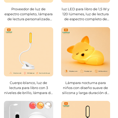
Proveedor de luz de
luz LED para libro de 1,5 W y
espectro completo, lámpara
120 lúmenes, luz de lectura
de lectura personalizada
de espectro completo de
para hotel, venta al por
4000K y color ámbar de
mayor de lámpara de mesa
1600K, cuerpo negro
para dormitorio
Cuerpo blanco, luz de
Lámpara nocturna para
lectura para libro con 3
niños con diseño suave de
niveles de brillo, lámpara de
silicona y larga duración de
noche LED de color ámbar
la batería; luz cálida
1600K, luz para leer en la
regulable, ideal para regalo
cama o en el dormitorio
y mercado minorista