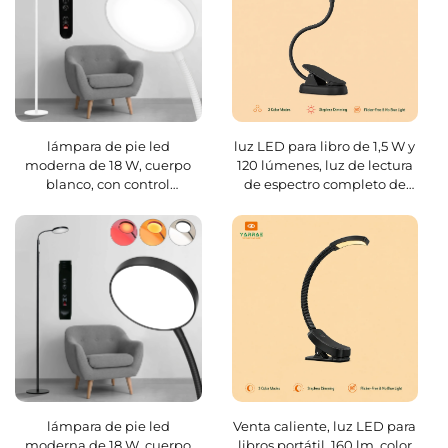
lámpara de pie led
luz LED para libro de 1,5 W y
moderna de 18 W, cuerpo
120 lúmenes, luz de lectura
blanco, con control
de espectro completo de
remoto/interruptor de
4000K y color ámbar de
cambio de color, para sala
1600K, cuerpo negro
de estar
lámpara de pie led
Venta caliente, luz LED para
moderna de 18 W, cuerpo
libros portátil, 160 lm, color