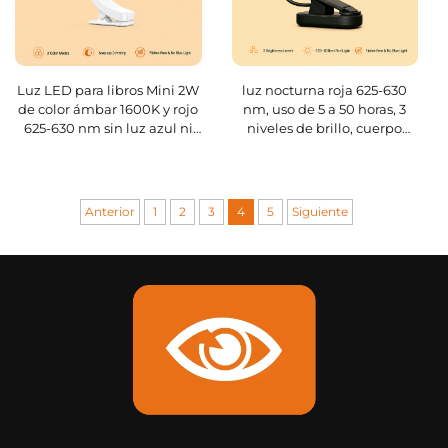
Luz LED para libros Mini 2W
luz nocturna roja 625-630
de color ámbar 1600K y rojo
nm, uso de 5 a 50 horas, 3
625-630 nm sin luz azul ni
niveles de brillo, cuerpo
parpadeo, cuerpo blanco
negro, recarga rápida por
USB en 1 hora
Anterior
1
2
3
4
5
Siguiente