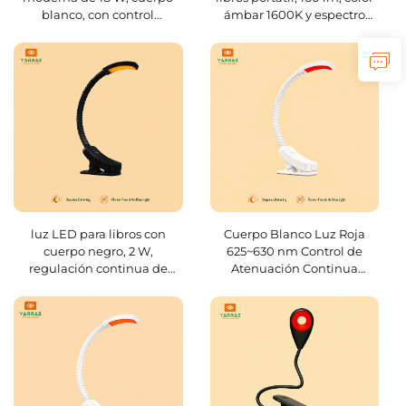
blanco, con control
ámbar 1600K y espectro
remoto/interruptor de
completo, sin luz azul ni
cambio de color, para sala
parpadeo, cuerpo blanco
de estar
luz LED para libros con
Cuerpo Blanco Luz Roja
cuerpo negro, 2 W,
625~630 nm Control de
regulación continua de
Atenuación Continua
brillo, sin luz azul, color
Memoria Automática de
ámbar 1600K
Brillo Batería de 800 mAh
Duración de 60 Horas Carga
Rápida en 1 Hora