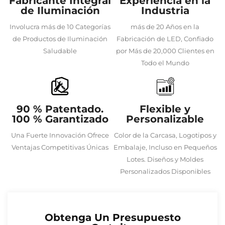
Fabricante Integral
Experiencia en la
de Iluminación
Industria
Involucra más de 10 Categorías
más de 20 Años en la
de Productos de Iluminación
Fabricación de LED, Confiado
Saludable
por Más de 20,000 Clientes en
Todo el Mundo
90 % Patentado.
Flexible y
100 % Garantizado
Personalizable
Una Fuerte Innovación Ofrece
Color de la Carcasa, Logotipos y
Ventajas Competitivas Únicas
Embalaje, Incluso en Pequeños
Lotes. Diseños y Moldes
Personalizados Disponibles
Obtenga Un Presupuesto