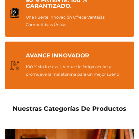
90 % PATENTE. 100 %
GARANTIZADO.
Una Fuerte Innovación Ofrece Ventajas
Competitivas Únicas.
AVANCE INNOVADOR
100 % sin luz azul, reduce la fatiga ocular y
promueve la melatonina para un mejor sueño
Nuestras Categorías De Productos