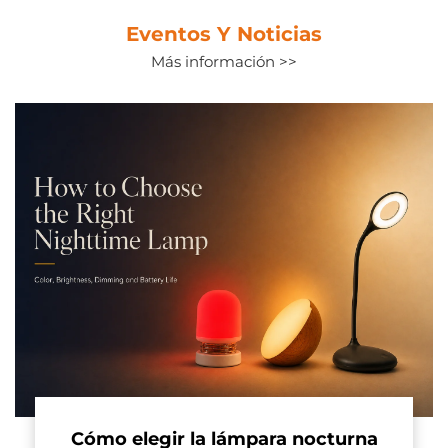
Eventos Y Noticias
Más información >>
Visita a la Exposición 
de Iluminación de C
explorar nuevas ten
Nuestro equipo visitó la Exposi
iluminación sal
de Iluminación de Cantón para e
avanzadas de diodos emisores 
iluminación saludable, co
premium y accesorios de alta 
desarrollo futuro de p
Jun. 12. 202
mpara nocturna