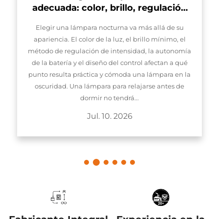
illo, regulación
duración de la
rna va más allá de su
ía
uz, el brillo mínimo, el
tensidad, la autonomía
l control afectan a qué
ómoda una lámpara en la
ra relajarse antes de
ndrá...
 2026