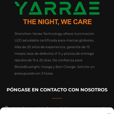
Shenzhen Yarrae Technology ofrece iluminación
LED saludable certificada para marcas globales.
Más de 20 años de experiencia, garantía de 15
meses, tasa de defectos ≤1 % y plazos de entrega
rápidos de 15 a 20 días. De confianza para
BlockBluelight, Hooga y Bon Charge. Solicite un
presupuesto en 3 horas.
PÓNGASE EN CONTACTO CON NOSOTROS
Calle Bantian, Calle Bulong, Edificio Hongshengyuan C,