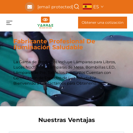
ES
[email protected]
Obtener una cotización
Fabricante Profesional De
Iluminación Saludable
La Gama de Productos Incluye Lámparas para Libros,
Luces Nocturnas, Lámparas de Mesa, Bombillas LED,
Lámparas de Pie; Todos los Productos Cuentan con
Certificación de Espectro de Luz Saludable.
Bienvenido a Contactarnos para Obtenerlo.
Nuestras Ventajas