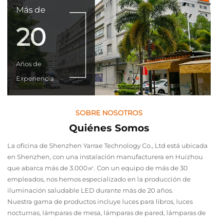
Más de
20
Años de
Experiencia
SOBRE NOSOTROS
Quiénes Somos
La oficina de Shenzhen Yarrae Technology Co., Ltd está ubicada
en Shenzhen, con una instalación manufacturera en Huizhou
que abarca más de 3.000㎡. Con un equipo de más de 30
empleados, nos hemos especializado en la producción de
iluminación saludable LED durante más de 20 años.
Nuestra gama de productos incluye luces para libros, luces
nocturnas, lámparas de mesa, lámparas de pared, lámparas de