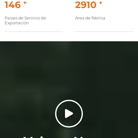
150
+
3000
+
Países de Servicio de
Área de fábrica
Exportación