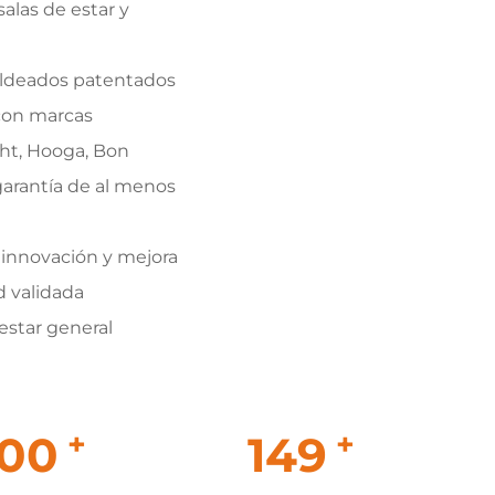
alas de estar y
oldeados patentados
 con marcas
ht, Hooga, Bon
arantía de al menos
a innovación y mejora
d validada
estar general
+
+
000
150