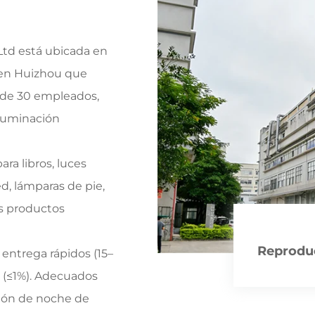
Ltd está ubicada en
 en Huizhou que
 de 30 empleados,
iluminación
ra libros, luces
d, lámparas de pie,
os productos
Reproduc
entrega rápidos (15–
s (≤1%). Adecuados
ción de noche de