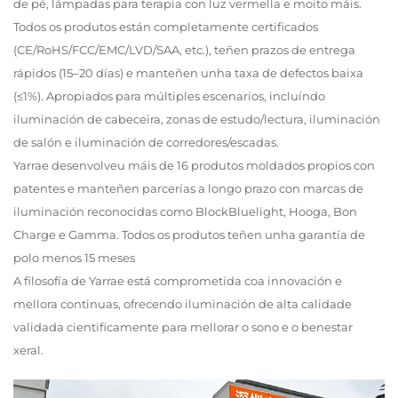
de pé, lámpadas para terapia con luz vermella e moito máis.
Todos os produtos están completamente certificados
(CE/RoHS/FCC/EMC/LVD/SAA, etc.), teñen prazos de entrega
rápidos (15–20 días) e manteñen unha taxa de defectos baixa
(≤1%). Apropiados para múltiples escenarios, incluíndo
iluminación de cabeceira, zonas de estudo/lectura, iluminación
de salón e iluminación de corredores/escadas.
Yarrae desenvolveu máis de 16 produtos moldados propios con
patentes e manteñen parcerías a longo prazo con marcas de
iluminación reconocidas como BlockBluelight, Hooga, Bon
Charge e Gamma. Todos os produtos teñen unha garantía de
polo menos 15 meses
A filosofía de Yarrae está comprometida coa innovación e
mellora continuas, ofrecendo iluminación de alta calidade
validada cientificamente para mellorar o sono e o benestar
xeral.