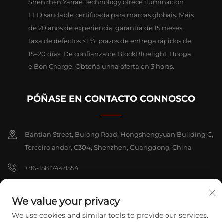
Shenzhen Yarrae Technology ofrece iluminación
LED saudable certificada para marcas globais. Máis
de 20 anos de experiencia, garantía de 15 meses,
taxa de defectos ≤1 %, prazos de entrega rápidos de
15–20 días. De confianza de BlockBluelight, Hooga
e Bon Charge. Obteña unha oferta en 3 horas.
PÓÑASE EN CONTACTO CONNOSCO
Bantian Street, Bulong Road, Hongshengyuan Building C,
Terceiro andar, C304, Shenzhen, Guangdong, China
+86-15817448554
[email protected]
We value your privacy
We use cookies and similar tools to provide our services.
Copyright © 2026 Shenzhen Yarrae Technology Co., Ltd. Beijing