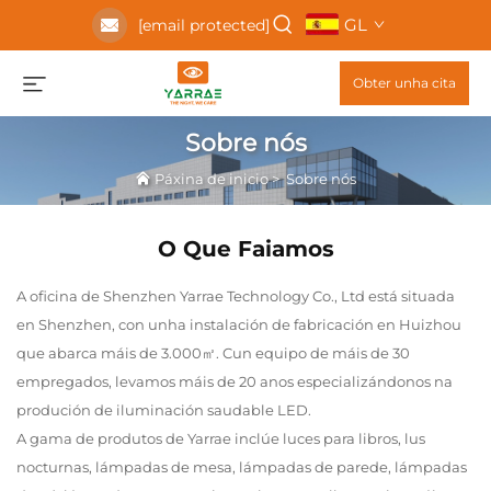
GL
[email protected]
Obter unha cita
Sobre nós
Páxina de inicio
>
Sobre nós
O Que Faiamos
A oficina de Shenzhen Yarrae Technology Co., Ltd está situada
en Shenzhen, con unha instalación de fabricación en Huizhou
que abarca máis de 3.000㎡. Cun equipo de máis de 30
empregados, levamos máis de 20 anos especializándonos na
produción de iluminación saudable LED.
A gama de produtos de Yarrae inclúe luces para libros, lus
nocturnas, lámpadas de mesa, lámpadas de parede, lámpadas