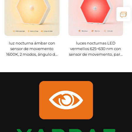
luz nocturna ámbar con
luces nocturnas LED
sensor de movemento
vermellos 625~630 nm con
1600K, 2 modos, ángulo de
sensor de movemento, para
sensor amplio de 120°,
interior, dormitorio, cuarto
magnético e colgable, carga
de baño, pasillo, escadas,
rápida en 1H para cuarto de
casa de mascotas, inodoro
baño e dormitorio