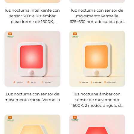
luz nocturna intelixente con
luz nocturna con sensor de
sensor 360° e luz ámbar
movemento vermella
para durmir de 1600K,
625~630 nm, adecuada para
regulable, autonomía de 10
cuartos de baño,
horas e base magnética
dormitorios, salas de estar,
recargable por USB-C
pasillos e escaleras.
Luz nocturna con sensor de
luz nocturna ámbar con
movemento Yarrae Vermella
sensor de movemento
1600K, 2 modos, ángulo de
sensor amplio de 120°,
magnético e colgable, carga
rápida en 1H para cuarto de
baño e dormitorio