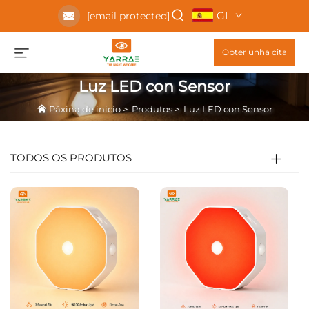
GL
[email protected]
Obter unha cita
Luz LED con Sensor
Páxina de inicio
>
Produtos
>
Luz LED con Sensor
TODOS OS PRODUTOS