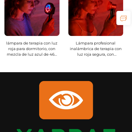
lámpara de terapia con luz
Lámpara profesional
roja para dormitorio, con
inalámbrica de terapia con
mezcla de luz azul de 460
luz roja segura, con
nm y luz roja de 630/850
longitudes de onda rojas de
nm, 7 W
630/660/850 nm