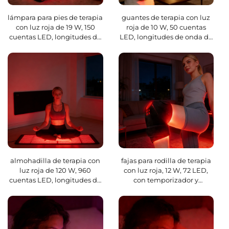
lámpara para pies de terapia
guantes de terapia con luz
con luz roja de 19 W, 150
roja de 10 W, 50 cuentas
cuentas LED, longitudes de
LED, longitudes de onda de
onda combinadas de 640
850 nm y 660 nm, con
nm + 680 nm + 660 nm, con
temperatura y tiempo
función de apagado
ajustables
programable y temperatura
ajustable
almohadilla de terapia con
fajas para rodilla de terapia
luz roja de 120 W, 960
con luz roja, 12 W, 72 LED,
cuentas LED, longitudes de
con temporizador y
onda de 850 nm y 660 nm,
temperatura ajustable,
con temperatura y tiempo
longitudes de onda de 660
ajustables
nm/850 nm