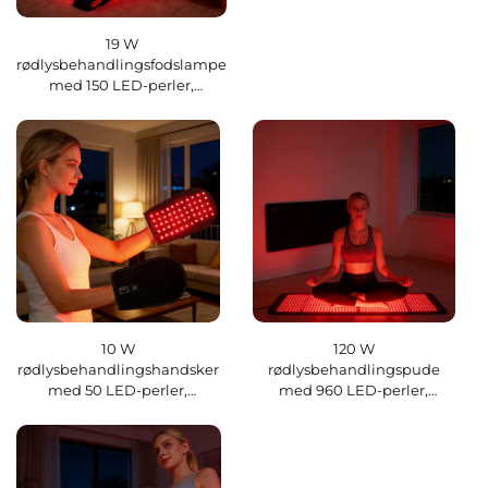
19 W
rødlysbehandlingsfodslampe
med 150 LED-perler,
bølgelængder: 640 nm + 680
nm + 660 nm, med
tidsstyring (AUTO-
AFSLUKNING) og justerbar
temperatur
10 W
120 W
rødlysbehandlingshandsker
rødlysbehandlingspude
med 50 LED-perler,
med 960 LED-perler,
bølgelængder: 850 nm og
bølgelængder: 850 nm og
660 nm, justerbar
660 nm, justerbar
temperatur og tid
temperatur og tid