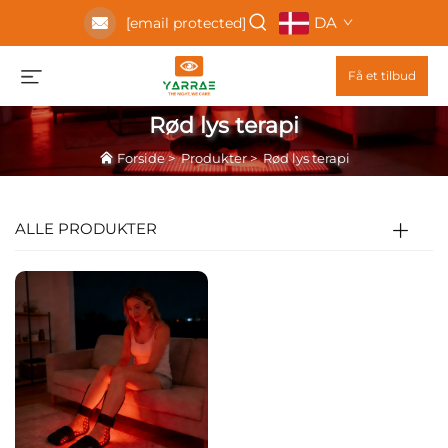
DA
[email protected]
Få et tilbud
Rød lys terapi
Forside
>
Produkter
>
Rød lys terapi
ALLE PRODUKTER