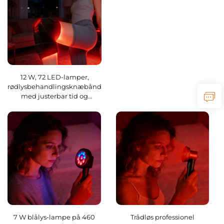
12 W, 72 LED-lamper,
rødlysbehandlingsknæbånd
med justerbar tid og
temperatur, bølgelængder:
660 nm/850 nm
7 W blålys-lampe på 460
Trådløs professionel