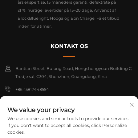
års ekspertise, 15 måneders garanti, defektrate på
≤1 %, hurtige levertider på 15–20 dage. Anvendt af
BlockBluelight, Hooga og Bon Charge. Få et tilbud
inden for 3 timer.
KONTAKT OS
Bantian Street, Bulong Road, Hongshengyuan Building C,
Tredje sal, C304, Shenzhen, Guangdong, Kina
+86-15817448554
[email protected]
We value your privacy
We use cookies and similar tools to provide our services.
Copyright © 2026 Shenzhen Yarrae Technology Co., Ltd. Beijing Alle
If you don't want to accept all cookies, click Personalize
rettigheder forbeholdes.
Privatlivspolitik
cookies.