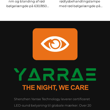
nm og blanding af rød
rødlysbehandlingslampe
bølgelængde på 630/850
med rød bølgelængde på
nm til rødlysbehandling i
630/660/850 nm
soveværelset
Shenzhen Yarrae Technology leverer certificeret
LED-sund belysning til globale mærker. Over 20