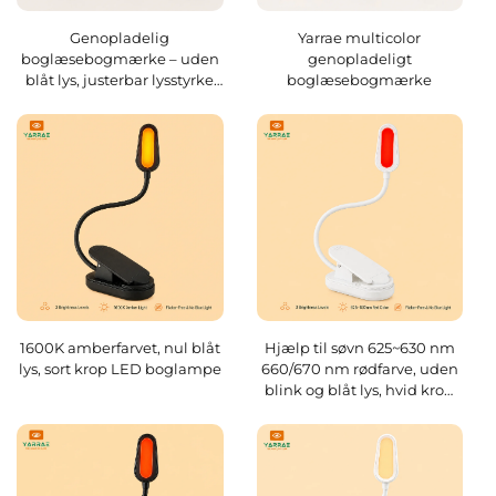
Genopladelig
Yarrae multicolor
boglæsebogmærke – uden
genopladeligt
blåt lys, justerbar lysstyrke
boglæsebogmærke
og USB-genopladelig
1600K amberfarvet, nul blåt
Hjælp til søvn 625~630 nm
lys, sort krop LED boglampe
660/670 nm rødfarve, uden
blink og blåt lys, hvid krop
LED boglampe