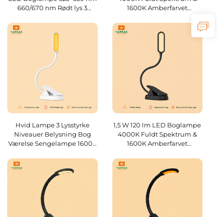
660/670 nm Rødt lys 3
1600K Amberfarvet
niveauer Stærkeste
Læselampe Sort
Læselampe Sort krop
Lampekrop Boglampe
Hvid Lampe 3 Lysstyrke
1,5 W 120 lm LED Boglampe
Niveauer Belysning Bog
4000K Fuldt Spektrum &
Værelse Sengelampe 1600K
1600K Amberfarvet
Amber Farve LED
Læselampe Sort
Boglæselampe
Lampekrop Boglampe