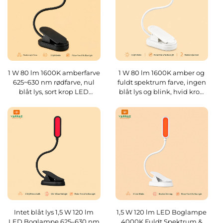
1 W 80 lm 1600K amberfarve
1 W 80 lm 1600K amber og
625~630 nm rødfarve, nul
fuldt spektrum farve, ingen
blåt lys, sort krop LED
blåt lys og blink, hvid krop
boglampe
LED boglampe
Intet blåt lys 1,5 W 120 lm
1,5 W 120 lm LED Boglampe
LED Boglampe 625–630 nm
4000K Fuldt Spektrum &