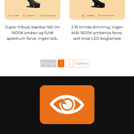
Super tilbud, bærbar 160 lm
2 W trinløs dimning, ingen
1600K amber og fuldt
blåt 1600K amberlys farve,
spektrum farve, ingen blåt
sort krop LED boglampe
lys og blink, hvid krop LED
boglampe
Forrige
1
2
Næste