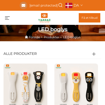
DA
[email protected]
Få et tilbud
LED boglys
Forside
>
Produkter
>
LED boglys
ALLE PRODUKTER