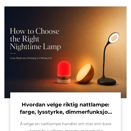
Hvordan velge riktig nattlampe:
farge, lysstyrke, dimmerfunksjon
og batterilevetid
Å velge en nattlampe handler om mer enn bare
utseende. Lysfarge, minimumslysstyrke,