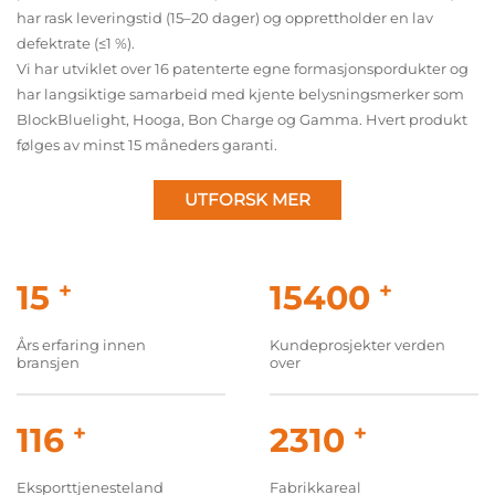
har rask leveringstid (15–20 dager) og opprettholder en lav
defektrate (≤1 %).
Vi har utviklet over 16 patenterte egne formasjonspordukter og
har langsiktige samarbeid med kjente belysningsmerker som
BlockBluelight, Hooga, Bon Charge og Gamma. Hvert produkt
følges av minst 15 måneders garanti.
UTFORSK MER
20
+
20000
+
Års erfaring innen
Kundeprosjekter verden
bransjen
over
150
+
3000
+
Eksporttjenesteland
Fabrikkareal