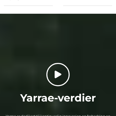
Yarrae-verdier
Yarrae er dedikert til kontinuerlig innovasjon og forbedring og