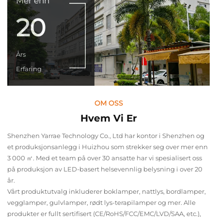
Mer enn
20
Års
Erfaring
OM OSS
Hvem Vi Er
Shenzhen Yarrae Technology Co., Ltd har kontor i Shenzhen og
et produksjonsanlegg i Huizhou som strekker seg over mer enn
3 000 ㎡. Med et team på over 30 ansatte har vi spesialisert oss
på produksjon av LED-basert helsevennlig belysning i over 20
år.
Vårt produktutvalg inkluderer boklamper, nattlys, bordlamper,
vegglamper, gulvlamper, rødt lys-terapilamper og mer. Alle
produkter er fullt sertifisert (CE/RoHS/FCC/EMC/LVD/SAA, etc.),