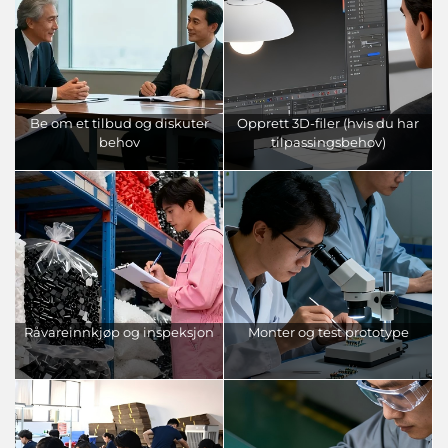
Be om et tilbud og diskuter
Opprett 3D-filer (hvis du har
behov
tilpassingsbehov)
Råvareinnkjøp og inspeksjon
Monter og test prototype