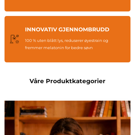
INNOVATIV GJENNOMBRUDD
100 % uten blått lys, reduserer øyestrain og
fremmer melatonin for bedre søvn
Våre Produktkategorier