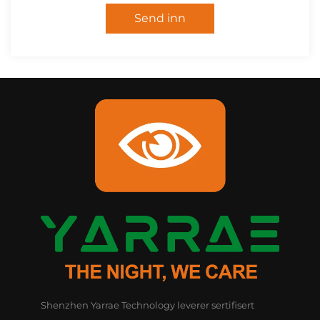
Send inn
Shenzhen Yarrae Technology leverer sertifisert