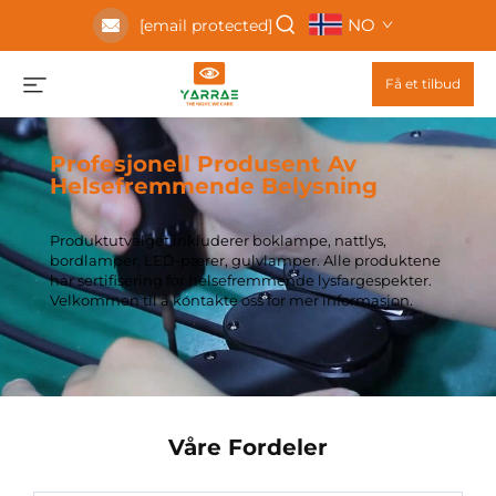
NO
[email protected]
Få et tilbud
Profesjonell Produsent Av
Helsefremmende Belysning
Produktutvalget inkluderer boklampe, nattlys,
bordlamper, LED-pærer, gulvlamper. Alle produktene
har sertifisering for helsefremmende lysfargespekter.
Velkommen til å kontakte oss for mer informasjon.
Våre Fordeler