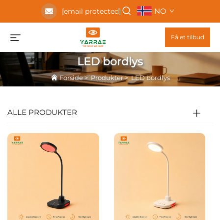
NO
[email protected]
Få et tilbud
LED bordlys
Forside
>
Produkter
>
LED bordlys
ALLE PRODUKTER