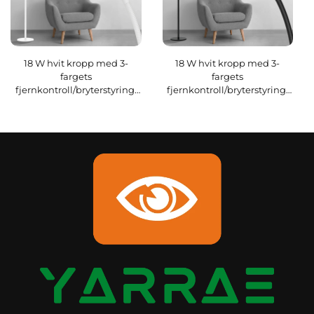
18 W hvit kropp med 3-
18 W hvit kropp med 3-
fargets
fargets
fjernkontroll/bryterstyring,
fjernkontroll/bryterstyring,
moderne stående LED-
moderne stående LED-
gulvlampe til stue
gulvlampe til stue