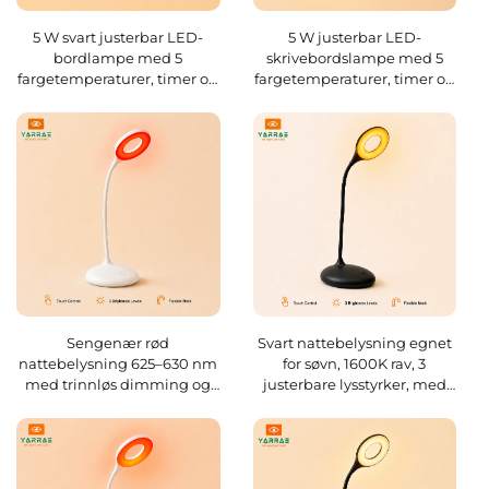
5 W svart justerbar LED-
5 W justerbar LED-
bordlampe med 5
skrivebordslampe med 5
fargetemperaturer, timer og
fargetemperaturer, timer og
nattlys
nattlys
Sengenær rød
Svart nattebelysning egnet
nattebelysning 625–630 nm
for søvn, 1600K rav, 3
med trinnløs dimming og
justerbare lysstyrker, med
lysstyrkeminne, USB-C
1800 mAh oppladbart
lading, oppladbart, 18
batteri
timers kabelfri bruk