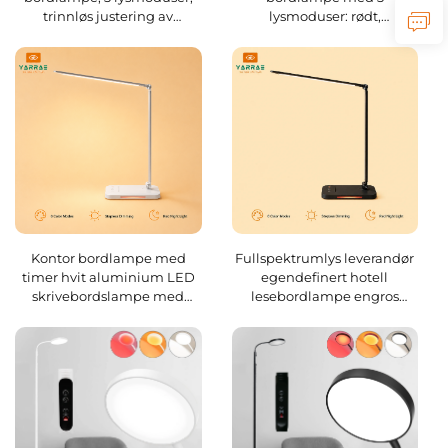
trinnløs justering av
lysmoduser: rødt,
lysstyrke, automatisk minne
orangefarget og fullt spekter
og USB-C-opplading
Kontor bordlampe med
Fullspektrumlys leverandør
timer hvit aluminium LED
egendefinert hotell
skrivebordslampe med
lesebordlampe engros
berøringssensor dimbar
soverom bordlampe
3000K–6000K lys, USB-
utgang og rød
nattebelysning