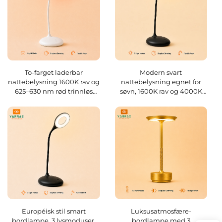
To-farget laderbar
Modern svart
nattebelysning 1600K rav og
nattebelysning egnet for
625–630 nm rød trinnløs
søvn, 1600K rav og 4000K
dimmer med minne, 18
fullspekter hvitt lys, smart
timers batterilevetid, Type-C
dimmer med
minnefunksjon, 1800 mAh
batteri, 18 timer
Européisk stil smart
Luksusatmosfære-
bordlampe, 3 lysmoduser,
bordlampe med 3