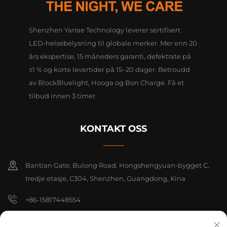
Shenzhen Yarrae Technology leverer sertifisert
LED-helsebelysning til globale merker. Mer enn 20
års ekspertise, 15 måneders garanti, defektrate på
≤1 % og korte levertider på 15–20 dager. Betroudd
av BlockBluelight, Hooga og Bon Charge. Få et
tilbud innen 3 timer.
KONTAKT OSS
Bantian Gate, Bulong Road, Hongshengyuan-bygget C,
tredje etasje, C304, Shenzhen, Guangdong, Kina
+86-15817448554
[email protected]