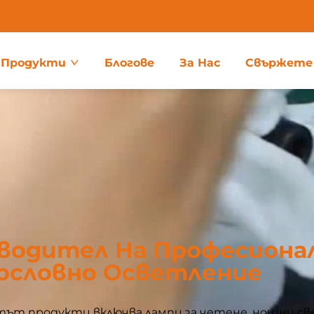
Продукти
Блогове
За Нас
Свържете 
водител На Професиона
ословно Осветление
т продукти включва лампи за четене, нощни св