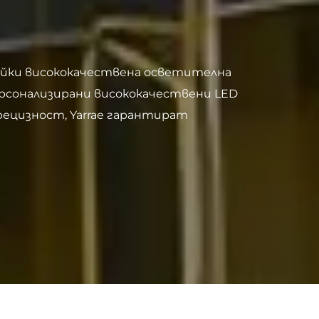
гайки висококачествена осветителна
персонализирани висококачествени LED
ецизност, Yarrae гарантират