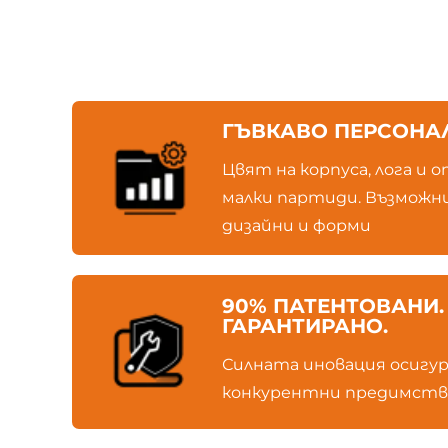
ГЪВКАВО ПЕРСОНА
Цвят на корпуса, лога и о
малки партиди. Възможни
дизайни и форми
90% ПАТЕНТОВАНИ.
ГАРАНТИРАНО.
Силната иновация осигур
конкурентни предимств