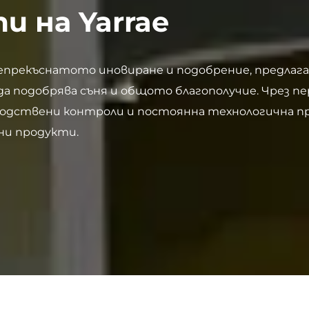
 на Yarrae
 непрекъснатото иновиране и подобрение, предла
 да подобрява съня и общото благополучие. Чрез 
одствени контроли и постоянна технологична пр
ни продукти.