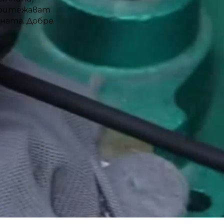
 притежават
ната. Добре