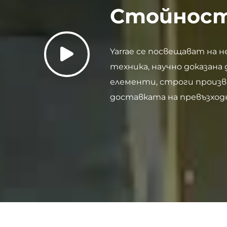
Стойности
Yarrae се посвещават на
техника, научно доказана
елементи, строги произв
доставката на превъзход