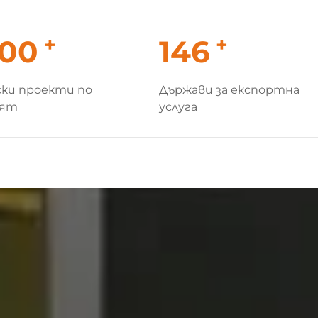
+
+
000
150
ки проекти по
Държави за експортна
вят
услуга