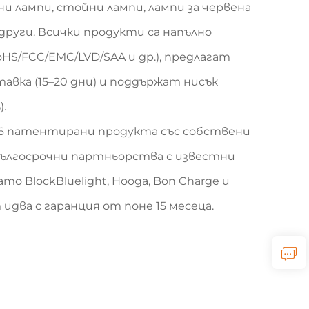
и лампи, стойни лампи, лампи за червена
руги. Всички продукти са напълно
S/FCC/EMC/LVD/SAA и др.), предлагат
тавка (15–20 дни) и поддържат нисък
.
16 патентирани продукта със собствени
ългосрочни партньорства с известни
то BlockBluelight, Hooga, Bon Charge и
идва с гаранция от поне 15 месеца.