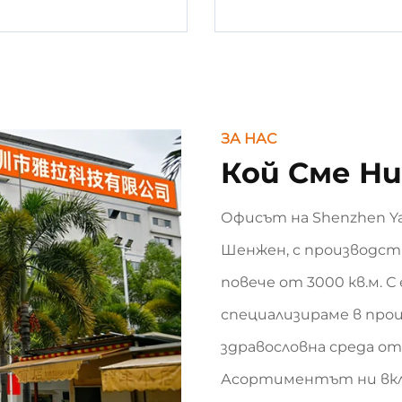
ЗА НАС
Кой Сме Н
Офисът на Shenzhen Yar
Шенжен, с производст
повече от 3000 кв.м. С
специализираме в про
здравословна среда от
Асортиментът ни вклю