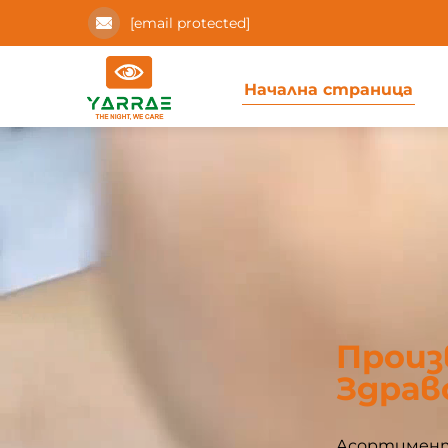
[email protected]
Начална страница
Произ
Здрав
Асортиментъ