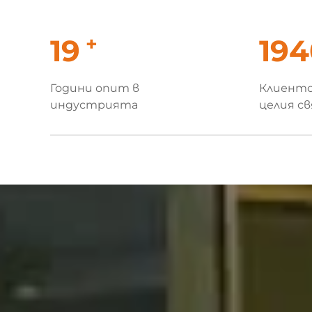
+
20
20
Години опит в
Клиентс
индустрията
целия с