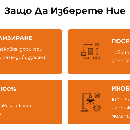
Защо Да Изберете Ние
ЛИЗИРАНЕ
ПОСР
паковка, дори при
повече
 са индивидуални
доверя
ИНОВ
 100%
100% б
ява уникални
напреж
а.
мелато