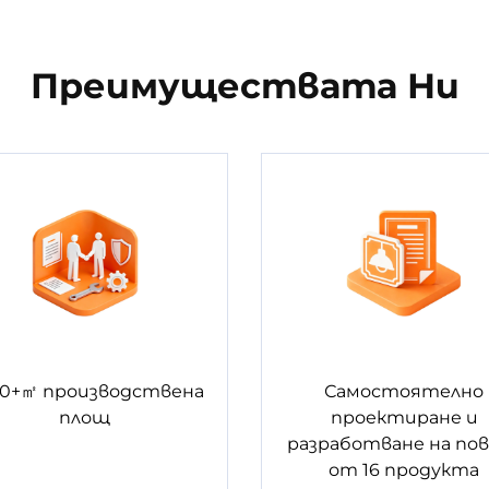
Преимуществата Ни
0+㎡ производствена
Самостоятелно
площ
проектиране и
разработване на по
от 16 продукта