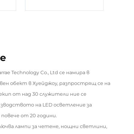
ие
rae Technology Co., Ltd се намира в
вен обект в Хуейджоу, разпрострящ се на
 екип от над 30 служители ние се
изводството на LED осветление за
 повече от 20 години.
чва лампи за четене, нощни светлини,