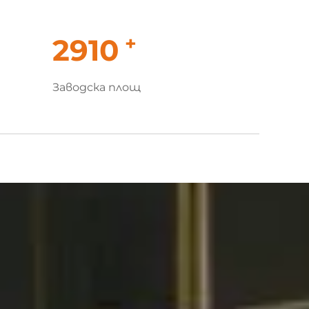
+
3000
Заводска площ