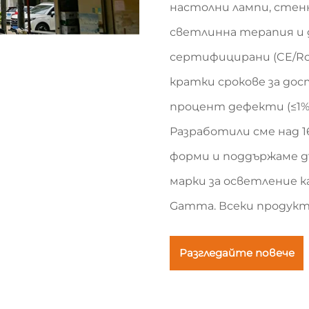
настолни лампи, стенн
светлинна терапия и д
сертифицирани (CE/RoH
кратки срокове за дос
процент дефекти (≤1%)
Разработили сме над 
форми и поддържаме д
марки за осветление ка
Gamma. Всеки продукт 
Разгледайте повече