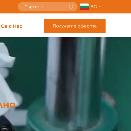
BG
Получете оферта
Се с Нас
лно
етлини,