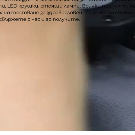
пи, LED крушки, стоящи лампи. Всички продукти
но тестване за здравословен спектър на светли
свържете с нас и го получите.