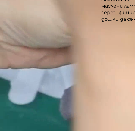
маслени лам
сертифицира
дошли да се 