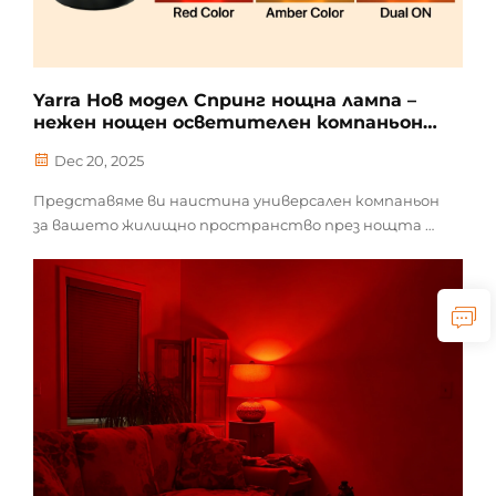
Yarra Нов модел Спринг нощна лампа –
нежен нощен осветителен компаньон
за сън
Dec 20, 2025
Представяме ви наистина универсален компаньон
за вашето жилищно пространство през нощта –
нашата Спринг нощна лампа. Проектирана в
малък размер, за да се вписва безпроблемно във
всеки ъгъл на дома ви, тя ви дава свободата да
създавате перфектната светлина за всеки
момент. Изберете...