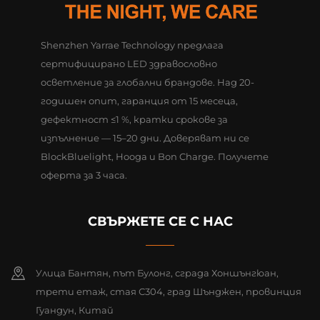
Shenzhen Yarrae Technology предлага
сертифицирано LED здравословно
осветление за глобални брандове. Над 20-
годишен опит, гаранция от 15 месеца,
дефектност ≤1 %, кратки срокове за
изпълнение — 15–20 дни. Доверяват ни се
BlockBluelight, Hooga и Bon Charge. Получете
оферта за 3 часа.
СВЪРЖЕТЕ СЕ С НАС
Улица Бантян, път Булонг, сграда Хоншънгюан,
трети етаж, стая С304, град Шънджен, провинция
Гуандун, Китай