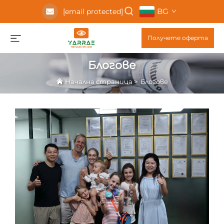
BG
[email protected]
Получете оферта
Блогове
Начална страница
>
Блогове