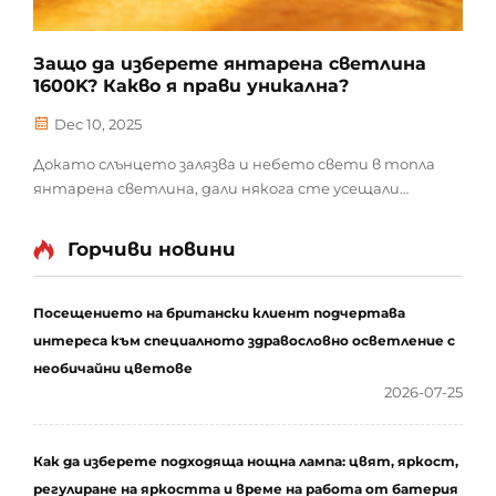
Защо да изберете янтарена светлина
1600K? Какво я прави уникална?
Dec 10, 2025
Докато слънцето залязва и небето свети в топла
янтарена светлина, дали някога сте усещали
чувство на мир и релаксация? Точно това е
ежедневното преживяване, което 1600K
Горчиви новини
янтарената светлина може да внесе в живота ви.
Какво е 1600K янтарена светлина? Цветната
температура измерва...
Посещението на британски клиент подчертава
интереса към специалното здравословно осветление с
необичайни цветове
2026-07-25
Как да изберете подходяща нощна лампа: цвят, яркост,
регулиране на яркостта и време на работа от батерия