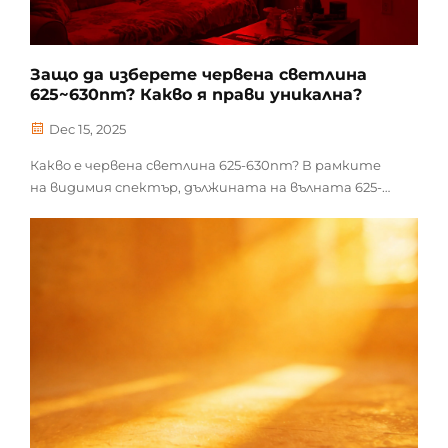
Защо да изберете червена светлина
625~630nm? Какво я прави уникална?
Dec 15, 2025
Какво е червена светлина 625-630nm? В рамките
на видимия спектър, дължината на вълната 625-
630nm принадлежи към дълговълновата червена
светлина, близо до границата между видимата
светлина и инфрачервеното излъчване. Този
диапазон притежава определени свойства –
ефективно се абсорбира от човешките клетки,
избягвайки...