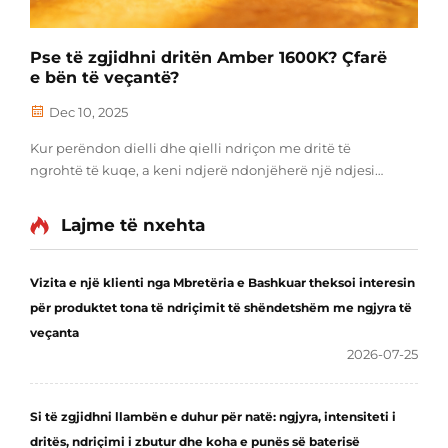
Pse të zgjidhni dritën Amber 1600K? Çfarë
e bën të veçantë?
Dec 10, 2025
Kur perëndon dielli dhe qielli ndriçon me dritë të
ngrohtë të kuqe, a keni ndjerë ndonjëherë një ndjesi
qetësie dhe relakse? Kjo është pikërisht përvoja e
përditshme që drita Amber 1600K do të sjellë në jetën
Lajme të nxehta
tuaj. Çfarë është drita Amber 1600K? Temperatura e
ngjyrës matet...
Vizita e një klienti nga Mbretëria e Bashkuar theksoi interesin
për produktet tona të ndriçimit të shëndetshëm me ngjyra të
veçanta
2026-07-25
Si të zgjidhni llambën e duhur për natë: ngjyra, intensiteti i
dritës, ndriçimi i zbutur dhe koha e punës së baterisë