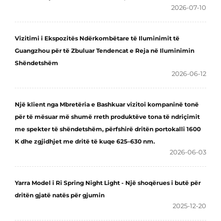
2026-07-10
Vizitimi i Ekspozitës Ndërkombëtare të Iluminimit të
Guangzhou për të Zbuluar Tendencat e Reja në Iluminimin
Shëndetshëm
2026-06-12
Një klient nga Mbretëria e Bashkuar vizitoi kompaninë tonë
për të mësuar më shumë rreth produktëve tona të ndriçimit
me spekter të shëndetshëm, përfshirë dritën portokalli 1600
K dhe zgjidhjet me dritë të kuqe 625–630 nm.
2026-06-03
Yarra Model i Ri Spring Night Light - Një shoqërues i butë për
dritën gjatë natës për gjumin
2025-12-20