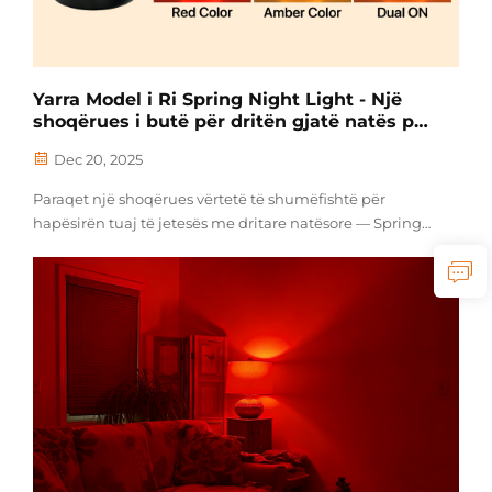
Yarra Model i Ri Spring Night Light - Një
shoqërues i butë për dritën gjatë natës për
gjumin
Dec 20, 2025
Paraqet një shoqërues vërtetë të shumëfishtë për
hapësirën tuaj të jetesës me dritare natësore — Spring
Night Light. I dizajnuar i vogël për të përfshirë pa
probleme në çdo kënd të shtëpisë suaj, ju ofron liri për
të krijuar dritën perfekte për çdo moment. Zgjidhni...