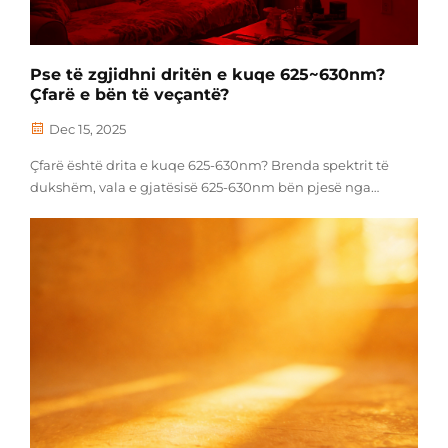
Pse të zgjidhni dritën e kuqe 625~630nm?
Çfarë e bën të veçantë?
Dec 15, 2025
Çfarë është drita e kuqe 625-630nm? Brenda spektrit të
dukshëm, vala e gjatësisë 625-630nm bën pjesë nga
drita e kuqe me valë të gjata, pranë kufirit të dritës së
dukshme dhe infrakuqe. Kjo gamë e dritës së kuqe ka
veti — absorbohet efikasisht nga qelizat njerëzore, duke
shmangur...