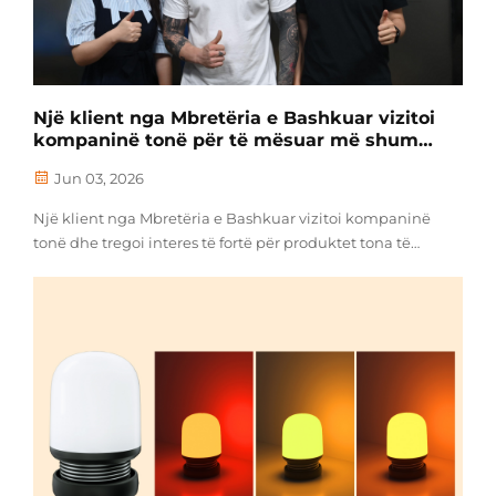
Një klient nga Mbretëria e Bashkuar vizitoi
kompaninë tonë për të mësuar më shumë
rreth produktëve tona të ndriçimit me
Jun 03, 2026
spekter të shëndetshëm, përfshirë dritën
portokalli 1600 K dhe zgjidhjet me dritë të
Një klient nga Mbretëria e Bashkuar vizitoi kompaninë
kuqe 625–630 nm.
tonë dhe tregoi interes të fortë për produktet tona të
ndriçimit me spekter të shëndetshëm, përfshirë llambat
me dritë portokalli 1600 K dhe llambat me dritë të kuqe
625–630 nm.