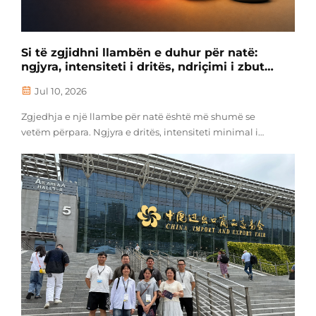
Si të zgjidhni llambën e duhur për natë:
ngjyra, intensiteti i dritës, ndriçimi i zbutur
dhe koha e punës së baterisë
Jul 10, 2026
Zgjedhja e një llambe për natë është më shumë se
vetëm përpara. Ngjyra e dritës, intensiteti minimal i
dritës, mënyra e ndriçimit të zbutur, koha e punës së
baterisë dhe dizajni i kontrollit ndikojnë në atë se sa
praktike dhe komode ndihet një llambë pas darkës. Një
llambë për relaksim para gjumit nuk do të ketë...