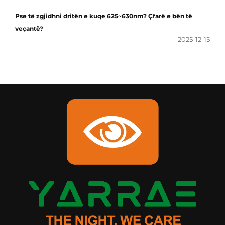
Pse të zgjidhni dritën e kuqe 625~630nm? Çfarë e bën të
veçantë?
2025-12-15