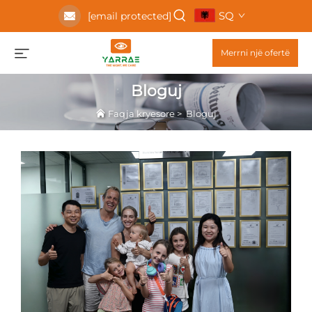
SQ
[email protected]
Merrni një ofertë
Bloguj
Faqja kryesore
>
Bloguj