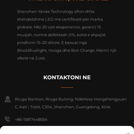
Shenzhen Yarrae Technology ofron drita
shëndetshme LED me certifikatë për marka
globale. Mbi 20 vjet eksperience, garanci 15
muajsh, normë defektesh ≤1%, kohë e shpejtë
prodhimi 15–20 ditore. E besuar nga
BlockBluelight, Hooga dhe Bon Charge. Merrni një
ofertë në 3 orë.
KONTAKTONI NE
Rruga Bantian, Rruga Bulong, Ndërtesa Hongshengyuan
C, Kati i Tretë, C304, Shenzhen, Guangdong, Kinë
+86-15817448554
[email protected]