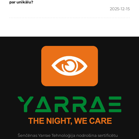
par unikālu?
2025-12-15
Šenčēnas Yarrae Tehnoloģija nodrošina sertificētu