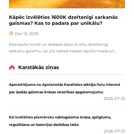
Kāpēc izvēlēties 1600K dzeltenīgi sarkanās
gaismas? Kas to padara par unikālu?
Dec 10, 2025
Kad saule noriet un debesis staro ar siltu dzeltenīgi
sarkanu gaismu, vai jūs nekad neesat sajutis miera un
atslābuma sajūtu? Tieši šo ikdienas pieredzi 1600K
dzeltenīgi sarkanā gaisma var ienest jūsu dzīvē. Kas ir
Karstākās ziņas
1600K dzeltenīgi sarkanā gaisma? Krāsu temperatūra
mēra...
Apmeklējums no Apvienotās Karalistes atklāja lielu interesi
par īpašās gaismas krāsas veselības apgaismojumu
2026-07-25
Kā izvēlēties piemērotu naktsgaisma: krāsa, spilgtums,
regulēšana un baterijas darbības laiks
2026-07-10