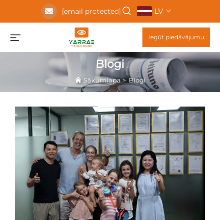
LV
[email protected]
Iegūt piedāvājumu
Blogi
Sākumlapa
>
Blogi