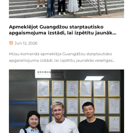
Apmeklējot Guangdžou starptautisko
apgaismojuma izstādi, lai izpētītu jaunākos
veselīgā apgaismojuma trendus
Jun 12, 2026
Mūsu komanda apmeklēja Guangdžou starptautisko
apgaismojuma izstādi, lai izpētītu jaunākās veselīgas
apgaismojuma lampiņu tehnoloģijas, augstas
kvalitātes LED komponentus un augstas kvalitātes
piedevas nākotnes produktu izstrādei.