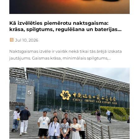
Kā izvēlēties piemērotu naktsgaisma:
krāsa, spilgtums, regulēšana un baterijas
darbības laiks
Jul 10, 2026
Naktsgaismas izvēle ir vairāk nekā tikai tās ārējā izskata
jautājums. Gaismas krāsa, minimālais spilgtums,
regulēšanas metode, baterijas darbības laiks un vadības
dizains visi ietekmē to, cik praktiska un komfortabla
gaismas lampa ir tumsā. Gaismas lampa, kas paredzēta
gulēšanas laikam, nebūs...