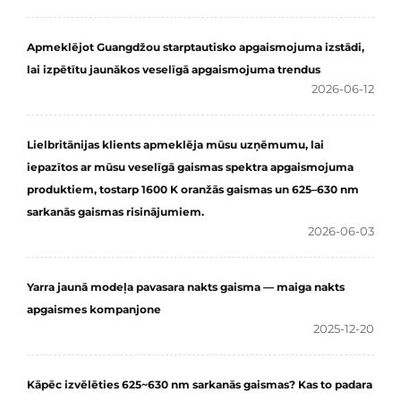
Apmeklējot Guangdžou starptautisko apgaismojuma izstādi,
lai izpētītu jaunākos veselīgā apgaismojuma trendus
2026-06-12
Lielbritānijas klients apmeklēja mūsu uzņēmumu, lai
iepazītos ar mūsu veselīgā gaismas spektra apgaismojuma
produktiem, tostarp 1600 K oranžās gaismas un 625–630 nm
sarkanās gaismas risinājumiem.
2026-06-03
Yarra jaunā modeļa pavasara nakts gaisma — maiga nakts
apgaismes kompanjone
2025-12-20
Kāpēc izvēlēties 625~630 nm sarkanās gaismas? Kas to padara