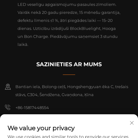
LED veselīgu apgaismojumu pasaules zīmoliem.
Vairāk nekā 20 gadu pieredze, 15 mēnešu garantija,
defektu līmenis ≤1 %, ātri piegādes laiki — 15–20
dienas. Uzticību izrādījuši BlockBluelight, Hooga
un Bon Charge. Piedāvājumu saņemsiet 3 stundu
laikā.
SAZINIETIES AR MUMS
Bantian iela, Bolong ceļš, Hongshengyuan ēka C, trešais
stāvs, C304, Šendžena, Gvaņdona, Ķīna
+86-15817448554
[email protected]
We value your privacy
We use cookies and similar tools to provide our services.