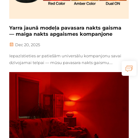
Yarra jaunā modeļa pavasara nakts gaisma
— maiga nakts apgaismes kompanjone
Dec 20, 2025
Iepazīstieties ar patiešām universālu kompanjonu savai
dzīvojamai telpai — mūsu pavasara nakts gaismu.
Izstrādāta maza izmērā, lai bez problēmām iekļautos
jebkurā mājas stūrī, tā sniedz iespēju radīt ideālu
apgaismojumu jebkuram brīdim. Izvēlieties...