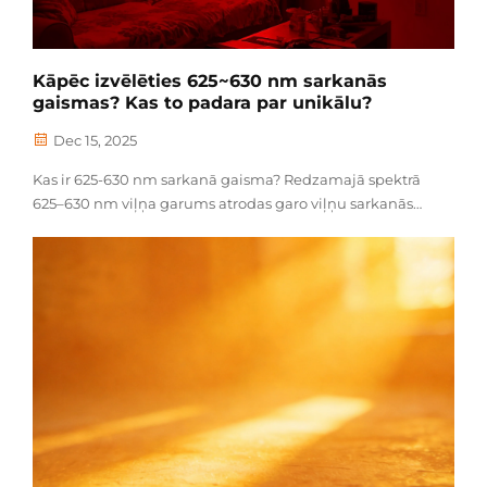
Kāpēc izvēlēties 625~630 nm sarkanās
gaismas? Kas to padara par unikālu?
Dec 15, 2025
Kas ir 625-630 nm sarkanā gaisma? Redzamajā spektrā
625–630 nm viļņa garums atrodas garo viļņu sarkanās
gaismas diapazonā, tuvu redzamās gaismas un
infrasarkanās gaismas robežai. Šim sarkanās gaismas
diapazonam piemīt īpašības — tā efektīvi tiek absorbēta
cilvēka šūnās, izvairoties no...