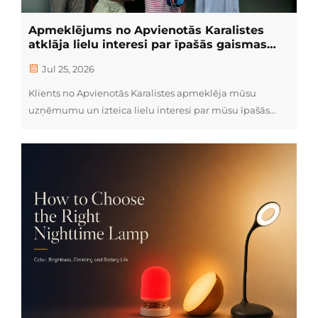
Apmeklējums no Apvienotās Karalistes
atklāja lielu interesi par īpašās gaismas
krāsas veselības apgaismojumu
Jul 25, 2026
Klients no Apvienotās Karalistes apmeklēja mūsu
uzņēmumu un izteica lielu interesi par mūsu īpašās
gaismas krāsas veselības apgaismojuma produktiem,
tostarp sarkanās gaismas lasīšanas lampām, apkājējās
nakts lampām un silikona lampām.