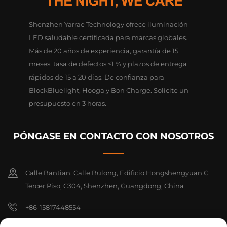
Shenzhen Yarrae Technology ofrece iluminación
LED saludable certificada para marcas globales.
Más de 20 años de experiencia, garantía de 15
meses, tasa de defectos ≤1 % y plazos de entrega
rápidos de 15 a 20 días. De confianza para
BlockBluelight, Hooga y Bon Charge. Solicite un
presupuesto en 3 horas.
PÓNGASE EN CONTACTO CON NOSOTROS
Calle Bantian, Calle Bulong, Edificio Hongshengyuan C,
Tercer Piso, C304, Shenzhen, Guangdong, China
+86-15817448554