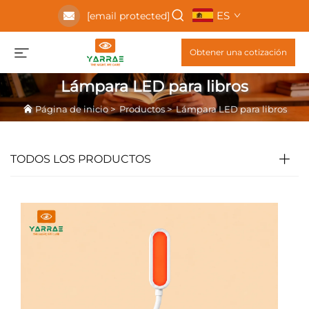
ES
[email protected]
Obtener una cotización
Lámpara LED para libros
Página de inicio
>
Productos
>
Lámpara LED para libros
TODOS LOS PRODUCTOS