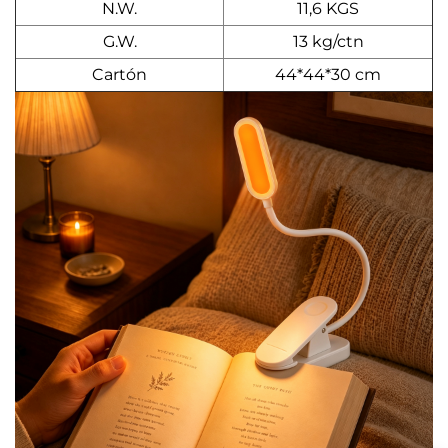
N.W.
11,6 KGS
G.W.
13 kg/ctn
Cartón
44*44*30 cm