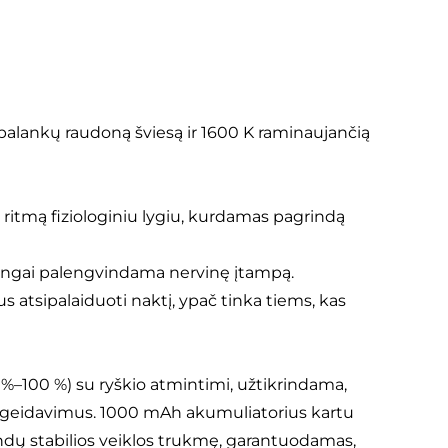
alankų raudoną šviesą ir 1600 K raminaujančią
 ritmą fiziologiniu lygiu, kurdamas pagrindą
smingai palengvindama nervinę įtampą.
s atsipalaiduoti naktį, ypač tinka tiems, kas
%–100 %) su ryškio atmintimi, užtikrindama,
pageidavimus. 1000 mAh akumuliatorius kartu
landų stabilios veiklos trukmę, garantuodamas,