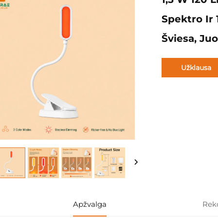
Spektro Ir
Šviesa, J
Užklausa
Apžvalga
Rek