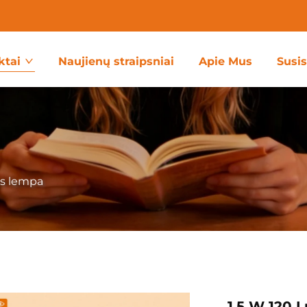
ktai
Naujienų straipsniai
Apie Mus
Susi
s lempa
1,5 W 120