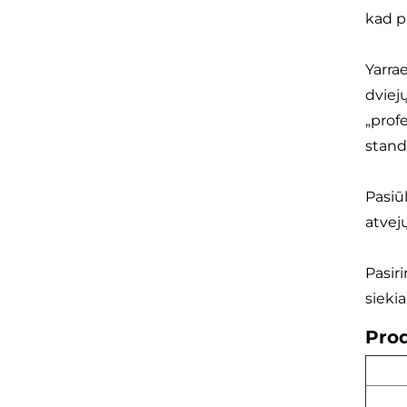
kad p
Yarra
dviej
„profe
stand
Pasiū
atvejų
Pasir
sieki
Prod