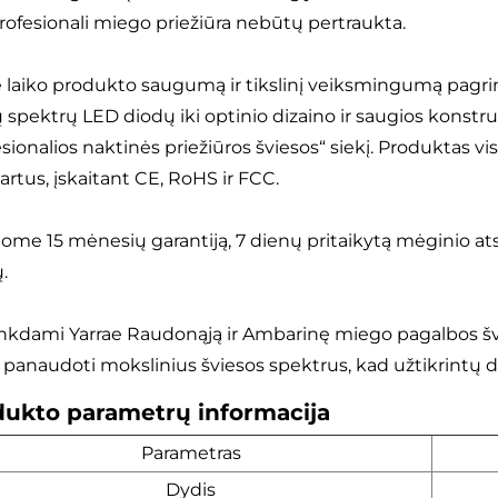
rofesionali miego priežiūra nebūtų pertraukta.
e laiko produkto saugumą ir tikslinį veiksmingumą pagrind
ų spektrų LED diodų iki optinio dizaino ir saugios konstru
sionalios naktinės priežiūros šviesos“ siekį. Produktas vi
artus, įskaitant CE, RoHS ir FCC.
lome 15 mėnesių garantiją, 7 dienų pritaikytą mėginio atsa
.
inkdami Yarrae Raudonąją ir Ambarinę miego pagalbos šv
a panaudoti mokslinius šviesos spektrus, kad užtikrintų
ukto parametrų informacija
Parametras
Dydis