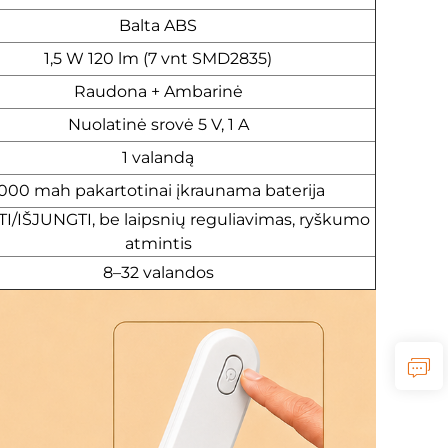
Balta ABS
1,5 W 120 lm (7 vnt SMD2835)
Raudona + Ambarinė
Nuolatinė srovė 5 V, 1 A
1 valandą
000 mah pakartotinai įkraunama baterija
I/IŠJUNGTI, be laipsnių reguliavimas, ryškumo
atmintis
8–32 valandos