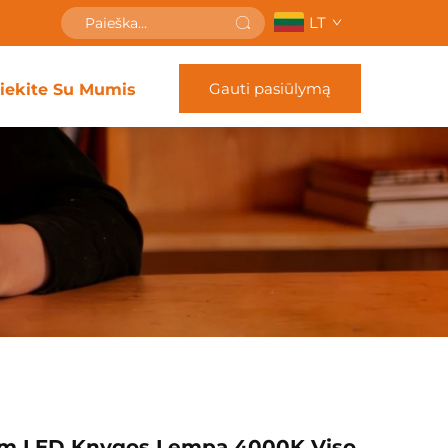
LT
Gauti pasiūlymą
siekite Su Mumis
 Lm LED Knygos Lempa 4000K Viso