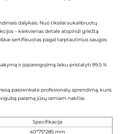
iniais dalykais. Nuo tiksliai sukalibruotų
kcijos – kiekvienas detalė atspindi griežtą
siškai sertifikuotas pagal tarptautinius saugos
kymą ir įsipareigojimą laiku pristatyti 99,5 %
iesą pasirenkate profesionalų sprendimą, kuris
 dvigubą paramą jūsų ramiam nakčiai.
Specifikacija
40*75*285 mm