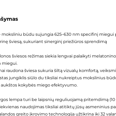
ašymas
e moksliniu būdu sujungia 625–630 nm specifinį miegui p
inę šviesą, sukuriant sinerginį priežiūros sprendimą
onos šviesos režimas siekia lengvai palaikyti melatonino
m miegui.
nai raudona šviesa sukuria šiltą vizualų komfortą, veik
stas jungiklis siūlo du tiksliai nukreiptus mokslinius būdu
a aukštos kokybės miego efektyvumo.
ygos lempa turi be laipsnių reguliuojamą pritemdimą (10 
iekvienas naudojimas tiksliai atitiktų jūsų asmeninius 
valandos greito įkrovimo technologija užtikrina iki 32 va