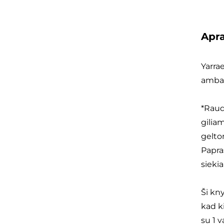
Apr
Yarra
ambar
*Raud
gilia
gelto
Papra
sieki
Ši kn
kad k
su 1 