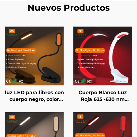
Nuevos Productos
luz LED para libros con
Cuerpo Blanco Luz
cuerpo negro, color
Roja 625~630 nm
ámbar 1600K, sin luz
Control de Atenuación
azul
Continua Memoria
Automática de Brillo
Batería de 800 mAh
Duración de 60 Horas