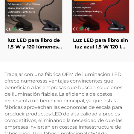
Carga Rápida en 1
Hora
luz LED para libro de
Luz LED para libro sin
1,5 W y 120 lúmenes,
luz azul 1,5 W 120 lm
luz de lectura de
625~630 nm 660/670
espectro completo de
nm color rojo 3 niveles
4000K y color ámbar
de brillo máximo luz
de 1600K, cuerpo
de lectura cuerpo
Trabajar con una fábrica OEM de iluminación LED
negro
negro
ofrece numerosas ventajas convincentes que
benefician a las empresas que buscan soluciones
de iluminación fiables. La eficiencia de costos
representa un beneficio principal, ya que estas
fábricas aprovechan las economías de escala para
producir productos LED de alta calidad a precios
competitivos, eliminando la necesidad de que las
empresas inviertan en costosa infraestructura de
fabricación. Una fábrica profesional OEM de