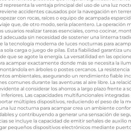
ad representa la ventaja principal del uso de una luz no
800 mAh Durac
previene accidentes causados por la navegación en terre
de 60 Horas C
 tropezar con rocas, raíces o equipo de acampada esparc
n viaje que, de otro modo, sería placentero. La operació
Rápida en 1 H
s usuarios realizar tareas esenciales, como cocinar, mon
adecuada sin necesidad de sostener una linterna tradicio
 que la tecnología moderna de luces nocturnas para aca
sola carga o juego de pilas. Esta fiabilidad garantiza u
e que se agote la energía. La versatilidad en las opcion
 para acampar exactamente donde más se necesita la ilumi
 o montándola en árboles o postes cercanos. La resistenci
ntos ambientales, asegurando un rendimiento fiable inclu
comunes durante las aventuras al aire libre. La relación
idente al considerar los ahorros a largo plazo frente a 
inferiores. Las capacidades multifuncionales integrada
rtar múltiples dispositivos, reduciendo el peso de la mo
 una luz nocturna para acampar crea un ambiente confo
ables y contribuyendo a generar una sensación de segur
ias se incluye la capacidad de emitir señales de auxili
gar pequeños dispositivos electrónicos mediante puertos