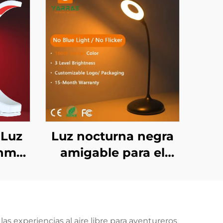
 Luz
Luz nocturna negra
 nm
amigable para el
sueño en ámbar
tinua
1600K con 3 niveles
tica
ajustables de brillo y
a de
batería recargable de
s experiencias al aire libre para aventureros