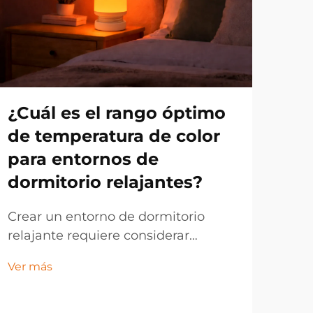
¿Cuál es el rango óptimo
¿P
de temperatura de color
B2
para entornos de
il
dormitorio relajantes?
co
il
Crear un entorno de dormitorio
es
relajante requiere considerar
cuidadosamente numerosos
Los 
Ver más
factores, siendo la iluminación uno
com
de los elementos más cruciales que
ráp
afectan la calidad del sueño y la
Ver 