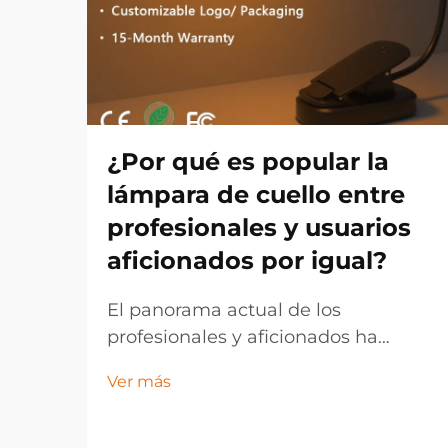
¿Por qué es popular la
lámpara de cuello entre
profesionales y usuarios
aficionados por igual?
El panorama actual de los
profesionales y aficionados ha
experimentado un cambio notable
Ver más
hacia soluciones de iluminación
manos libres, destacando la
lámpara de cuello como una