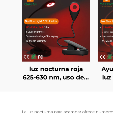
luz nocturna roja
Ayu
625-630 nm, uso de 5
luz
a 50 horas, 3 niveles
blan
de brillo, cuerpo
ni l
negro, recarga
rápida por USB en 1
La luz nocturna para acampar ofrece numeroso