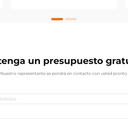
para aplicaciones de bienestar. Las
fábricas modernas de bombillas se
centran cada vez más en
personalizar la salida espectral para
apoyar los ritmos circadianos,
mejorar...
enga un presupuesto grat
Nuestro representante se pondrá en contacto con usted pronto.