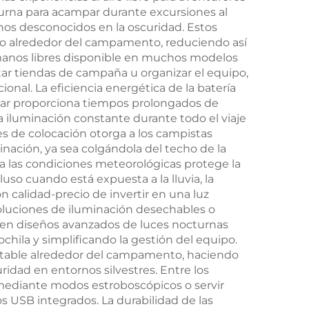
cturna para acampar durante excursiones al
ión
1800 mAh
nos desconocidos en la oscuridad. Estos
arga
ido alrededor del campamento, reduciendo así
n manos libres disponible en muchos modelos
ora
tar tiendas de campaña u organizar el equipo,
nal. La eficiencia energética de la batería
mpar proporciona tiempos prolongados de
na iluminación constante durante todo el viaje
es de colocación otorga a los campistas
nación, ya sea colgándola del techo de la
a a las condiciones meteorológicas protege la
so cuando está expuesta a la lluvia, la
 calidad-precio de invertir en una luz
soluciones de iluminación desechables o
s en diseños avanzados de luces nocturnas
chila y simplificando la gestión del equipo.
rtable alrededor del campamento, haciendo
idad en entornos silvestres. Entre los
o mediante modos estroboscópicos o servir
 USB integrados. La durabilidad de las