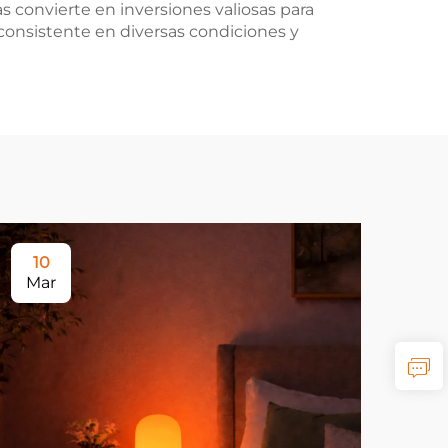
s convierte en inversiones valiosas para
consistente en diversas condiciones y
10
2
Mar
Ma