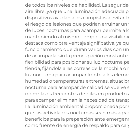
de todos los niveles de habilidad. La segurid
hora
aire libre, ya que una iluminación adecuada 
dispositivos ayudan a los campistas a evitar
el riesgo de lesiones que podrían arruinar u
de luces nocturnas para acampar permite a lo
manteniendo al mismo tiempo una visibilidad 
destaca como otra ventaja significativa, ya
funcionamiento que duran varios días con una 
de acampada, sin la preocupación constante d
flexibilidad para posicionar su luz nocturna
tienda, fijándola a las correas de la mochila
luz nocturna para acampar frente a los eleme
humedad o temperaturas extremas, situaciones 
nocturna para acampar de calidad se vuelve ev
reemplazos frecuentes de pilas en productos 
para acampar eliminan la necesidad de transpo
La iluminación ambiental proporcionada por
que las actividades nocturnas sean más agrad
beneficios para la preparación ante emergenc
como fuente de energía de respaldo para car