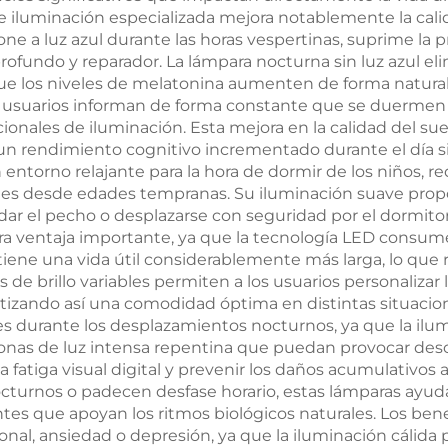
 de iluminación especializada mejora notablemente la cali
4000K, regula
ne a luz azul durante las horas vespertinas, suprime la 
inteligente c
 profundo y reparador. La lámpara nocturna sin luz azul e
e los niveles de melatonina aumenten de forma natural, 
memoria, baterí
 usuarios informan de forma constante que se duermen 
1800 mAh y 18 h
onales de iluminación. Esta mejora en la calidad del su
un rendimiento cognitivo incrementado durante el día s
de duració
entorno relajante para la hora de dormir de los niños, re
es desde edades tempranas. Su iluminación suave proporc
ar el pecho o desplazarse con seguridad por el dormitorio
otra ventaja importante, ya que la tecnología LED consu
 tiene una vida útil considerablemente más larga, lo qu
es de brillo variables permiten a los usuarios personaliza
ntizando así una comodidad óptima en distintas situacion
 durante los desplazamientos nocturnos, ya que la ilumi
nas de luz intensa repentina que puedan provocar deso
r la fatiga visual digital y prevenir los daños acumulativos
 nocturnos o padecen desfase horario, estas lámparas a
ntes que apoyan los ritmos biológicos naturales. Los ben
onal, ansiedad o depresión, ya que la iluminación cálida 