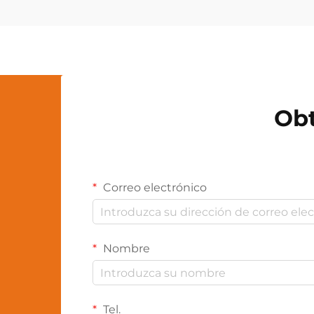
consistentes. Los fabricantes
modernos de iluminación
aprovechan tecnologías avanzadas
de personalización en fábrica...
Obt
Correo electrónico
Nombre
Tel.