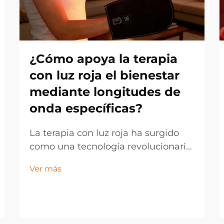
¿Cómo apoya la terapia
con luz roja el bienestar
mediante longitudes de
onda específicas?
La terapia con luz roja ha surgido
como una tecnología revolucionaria
para el bienestar que aprovecha el
Ver más
poder de longitudes de onda
luminosas específicas para
promover la curación y la
regeneración celular. Este innovador