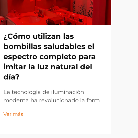
¿Cómo utilizan las
¿P
bombillas saludables el
B2
espectro completo para
il
imitar la luz natural del
co
día?
il
es
La tecnología de iluminación
moderna ha revolucionado la forma
Los 
en que entendemos y replicamos
com
Ver más
los beneficios de la luz natural del
ráp
Ver 
día en interiores. Las bombillas de
ilu
espectro completo representan un
sis