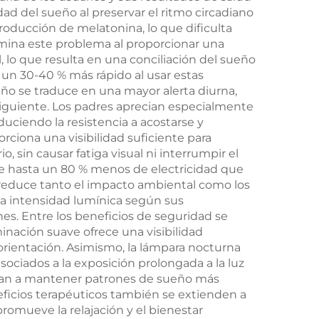
dad del sueño al preservar el ritmo circadiano
dor
1800 mAh
producción de melatonina, lo que dificulta
on
limina este problema al proporcionar una
lo que resulta en una conciliación del sueño
a de
un 30-40 % más rápido al usar estas
oras
eño se traduce en una mayor alerta diurna,
iguiente. Los padres aprecian especialmente
n
duciendo la resistencia a acostarse y
iona una visibilidad suficiente para
, sin causar fatiga visual ni interrumpir el
me hasta un 80 % menos de electricidad que
e reduce tanto el impacto ambiental como los
r la intensidad lumínica según sus
es. Entre los beneficios de seguridad se
nación suave ofrece una visibilidad
rientación. Asimismo, la lámpara nocturna
 asociados a la exposición prolongada a la luz
yudan a mantener patrones de sueño más
eficios terapéuticos también se extienden a
promueve la relajación y el bienestar