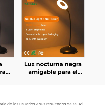
a
Luz nocturna negra
ra
amigable para el
 el
sueño en ámbar
ámbar
1600K con 3 niveles
 de
ajustables de brillo y
leto
batería recargable de
ria de los usuarios y sus resultados de salud