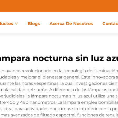
ductos
Blogs
Acerca De Nosotros
Contác
ámpara nocturna sin luz az
 un avance revolucionario en la tecnología de iluminació
ables y mejorar el bienestar general. Esta innovadora s
durante las horas vespertinas, la cual investigaciones ci
 mala calidad del sueño. A diferencia de las lámparas trad
rjudiciales, la lámpara nocturna sin luz azul utiliza una 
tre 400 y 490 nanómetros. La lámpara emplea bombillas 
 ideal para actividades nocturnas sin interferir con la 
temas avanzados de filtrado espectral, funciones de regu