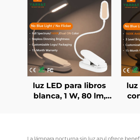
luz LED para libros
luz
blanca, 1 W, 80 lm,
con
color ámbar 1600K y
col
espectro completo,
sin luz azul ni
parpadeo
La lámpara nocturna sin luz azul ofrece benef