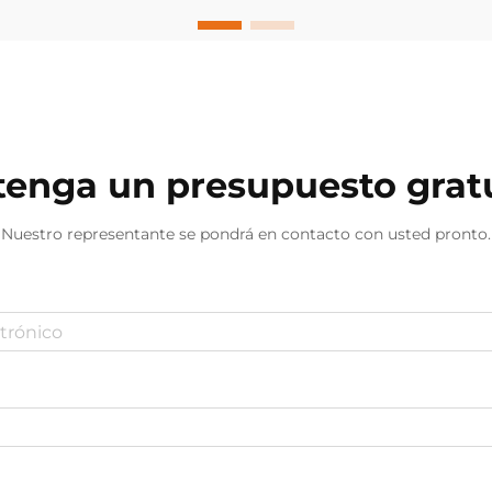
método de tratamiento utiliza
frecuencias precisas de luz roja e
infrarroja cercana...
enga un presupuesto grat
Nuestro representante se pondrá en contacto con usted pronto.