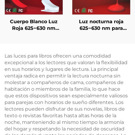
Cuerpo Blanco Luz
Luz nocturna roja
Roja 625~630 nm
625~630 nm para
Control de Atenuación
mesilla con
Continua Memoria
atenuación continua,
Automática de Brillo
memoria de brillo,
Batería de 800 mAh
recargable por USB-C
Las luces para libros ofrecen una comodidad
Duración de 60 Horas
y uso inalámbrico de
excepcional a los lectores que valoran la flexibilidad
Carga Rápida en 1
18 horas
en sus horarios y lugares de lectura. La principal
Hora
ventaja radica en permitir la lectura nocturna sin
molestar a compañeros de cama, compañeros de
habitación o miembros de la familia, lo que hace
que estos dispositivos sean especialmente valiosos
para parejas con horarios de sueño diferentes. Los
lectores pueden disfrutar de sus novelas, libros de
texto o revistas favoritas hasta altas horas de la
noche, manteniendo al mismo tiempo la armonía
del hogar y respetando la necesidad de oscuridad