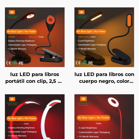
luz LED para libros
luz LED para libros con
portátil con clip, 2,5 W,
cuerpo negro, color
200 lm, roja 625-630
ámbar 1600K, sin luz
nm y color ámbar
azul
1600K, cuerpo negro