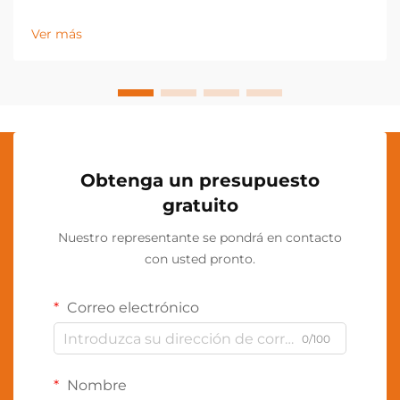
soluciones de iluminación manos libres, destacando
la lámpara de cuello como una herramienta
Ver más
indispensable en diversos sectores industriales y
aplicaciones personales. Esta innovadora
iluminación...
Obtenga un presupuesto
gratuito
Nuestro representante se pondrá en contacto
con usted pronto.
Correo electrónico
0/100
Nombre