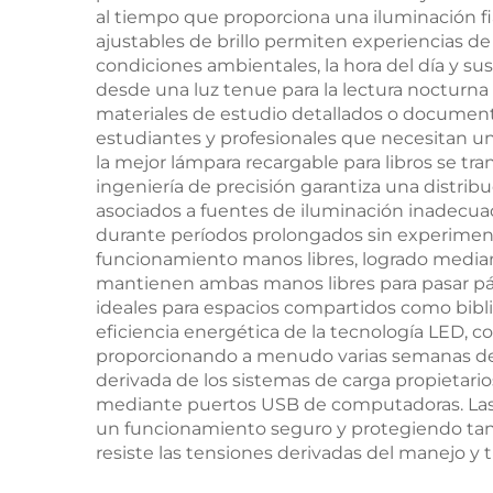
al tiempo que proporciona una iluminación fi
ajustables de brillo permiten experiencias de i
condiciones ambientales, la hora del día y s
desde una luz tenue para la lectura nocturn
materiales de estudio detallados o documentos
estudiantes y profesionales que necesitan una 
la mejor lámpara recargable para libros se tra
ingeniería de precisión garantiza una distribuc
asociados a fuentes de iluminación inadecuad
durante períodos prolongados sin experimenta
funcionamiento manos libres, logrado median
mantienen ambas manos libres para pasar pág
ideales para espacios compartidos como bibli
eficiencia energética de la tecnología LED, 
proporcionando a menudo varias semanas de le
derivada de los sistemas de carga propietario
mediante puertos USB de computadoras. Las 
un funcionamiento seguro y protegiendo tanto
resiste las tensiones derivadas del manejo y 