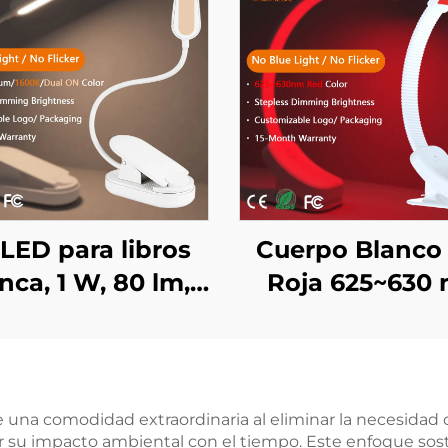
 LED para libros
Cuerpo Blanco
nca, 1 W, 80 lm,
Roja 625~630
or ámbar 1600K y
Control de
ectro completo,
Atenuación Con
sin luz azul ni
Memoria Automá
parpadeo
de Brillo Baterí
e una comodidad extraordinaria al eliminar la necesidad 
ir su impacto ambiental con el tiempo. Este enfoque sos
800 mAh Durac