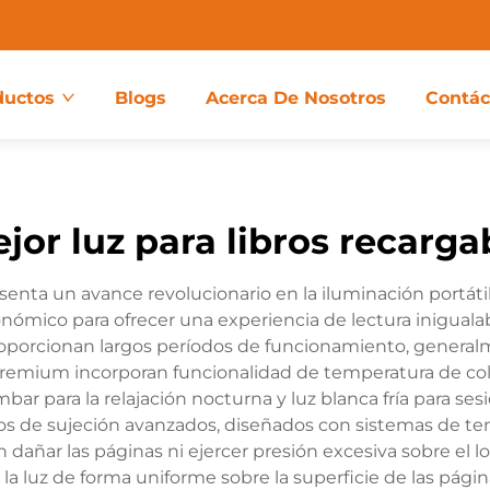
ductos
Blogs
Acerca De Nosotros
Contác
jor luz para libros recarga
esenta un avance revolucionario en la iluminación portát
ómico para ofrecer una experiencia de lectura inigualable
 proporcionan largos períodos de funcionamiento, general
premium incorporan funcionalidad de temperatura de colo
bar para la relajación nocturna y luz blanca fría para s
 de sujeción avanzados, diseñados con sistemas de tens
in dañar las páginas ni ejercer presión excesiva sobre e
la luz de forma uniforme sobre la superficie de las pági