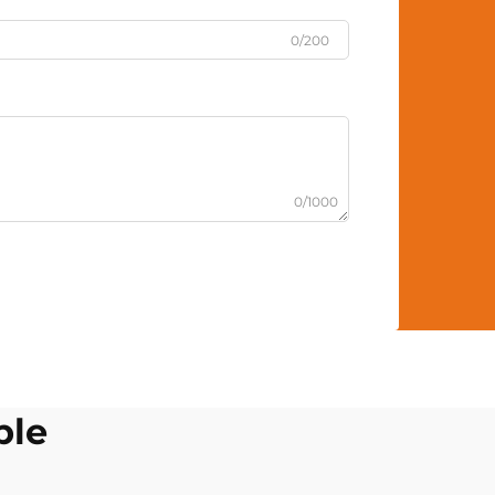
0/200
0/1000
ble