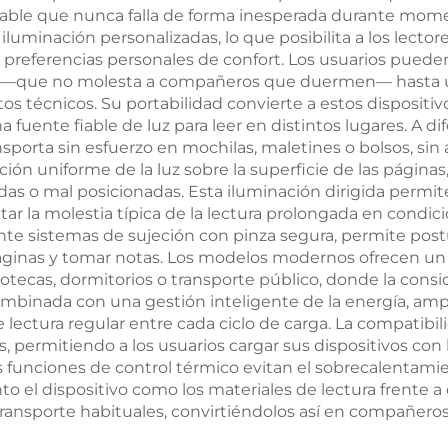
able que nunca falla de forma inesperada durante momen
de 60 Horas C
luminación personalizadas, lo que posibilita a los lectore
us preferencias personales de confort. Los usuarios pue
Rápida en 1 H
a —que no molesta a compañeros que duermen— hasta una
 técnicos. Su portabilidad convierte a estos dispositivo
fuente fiable de luz para leer en distintos lugares. A dif
nsporta sin esfuerzo en mochilas, maletines o bolsos, sin 
ión uniforme de la luz sobre la superficie de las páginas,
as o mal posicionadas. Esta iluminación dirigida permit
r la molestia típica de la lectura prolongada en condi
te sistemas de sujeción con pinza segura, permite post
inas y tomar notas. Los modelos modernos ofrecen un f
otecas, dormitorios o transporte público, donde la consi
combinada con una gestión inteligente de la energía, am
ctura regular entre cada ciclo de carga. La compatibilid
s, permitiendo a los usuarios cargar sus dispositivos con
funciones de control térmico evitan el sobrecalentami
 el dispositivo como los materiales de lectura frente a 
transporte habituales, convirtiéndolos así en compañeros 