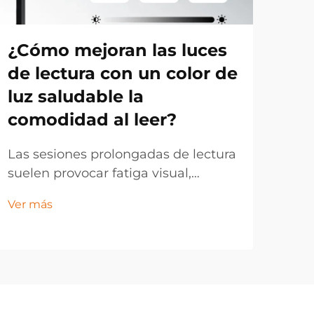
¿Cómo mejoran las luces
¿C
de lectura con un color de
bo
luz saludable la
es
comodidad al leer?
imi
dí
Las sesiones prolongadas de lectura
suelen provocar fatiga visual,
La 
dolores de cabeza y cansancio en
mod
Ver más
los lectores, especialmente cuando
en 
Ver 
se utilizan condiciones de
los 
iluminación inadecuadas. La calidad
día 
de la luz afecta significativamente la
esp
comodidad visual, la comprensión y
avan
la experiencia general de lectura...
ilum