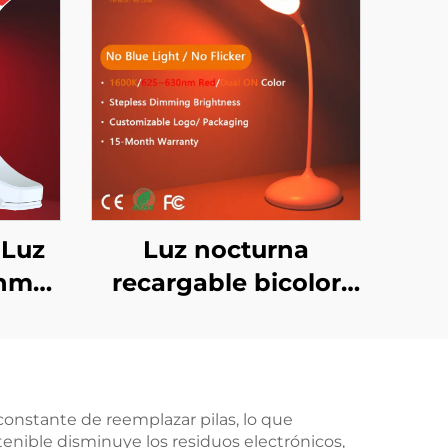
 Luz
Luz nocturna
 nm
recargable bicolor
ámbar 1600K y roja
tinua
625~630 nm con
tica
regulador de
a de
intensidad continuo,
constante de reemplazar pilas, lo que
tenible disminuye los residuos electrónicos,
ión
memoria y batería de