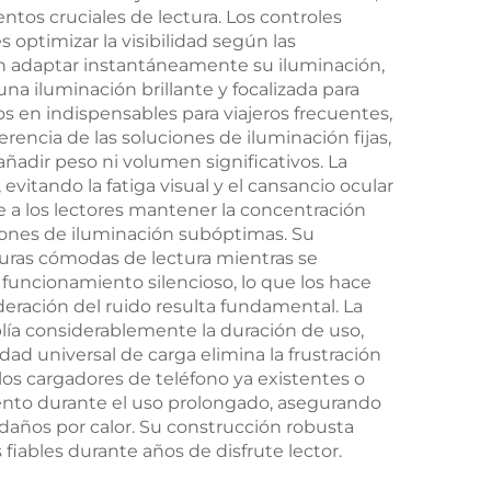
tos cruciales de lectura. Los controles
arga
18 horas, tipo C
s optimizar la visibilidad según las
den adaptar instantáneamente su iluminación,
ora
 iluminación brillante y focalizada para
s en indispensables para viajeros frecuentes,
erencia de las soluciones de iluminación fijas,
añadir peso ni volumen significativos. La
 evitando la fatiga visual y el cansancio ocular
e a los lectores mantener la concentración
ciones de iluminación subóptimas. Su
uras cómodas de lectura mientras se
uncionamiento silencioso, lo que los hace
deración del ruido resulta fundamental. La
plía considerablemente la duración de uso,
ad universal de carga elimina la frustración
 los cargadores de teléfono ya existentes o
ento durante el uso prolongado, asegurando
daños por calor. Su construcción robusta
fiables durante años de disfrute lector.