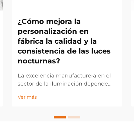
¿Cómo mejora la
personalización en
fábrica la calidad y la
consistencia de las luces
nocturnas?
La excelencia manufacturera en el
sector de la iluminación depende
cada vez más de estrategias de
Ver más
personalización en fábrica que
permiten un control de calidad
preciso y resultados de producto
consistentes. Los fabricantes
modernos de iluminación