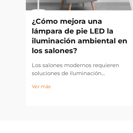
¿Cómo mejora una
lámpara de pie LED la
iluminación ambiental en
los salones?
Los salones modernos requieren
soluciones de iluminación
sofisticadas que potencien tanto la
Ver más
funcionalidad como el atractivo
estético. Una lámpara de pie LED
constituye un dispositivo de
iluminación versátil que transforma
la atmósfera de cualquier espacio
mediante su tecnología