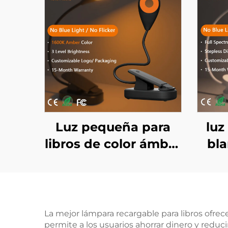
Luz pequeña para
luz
libros de color ámbar
bla
1600K al lado de la
col
cama, sin luz azul, luz
esp
LED para libros con
cuerpo negro
La mejor lámpara recargable para libros ofrec
permite a los usuarios ahorrar dinero y reduc