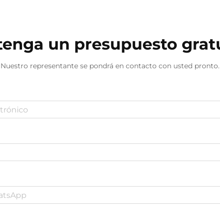
aprovechan tecnologías avanzadas
de personalización en fábrica...
enga un presupuesto grat
Nuestro representante se pondrá en contacto con usted pronto.