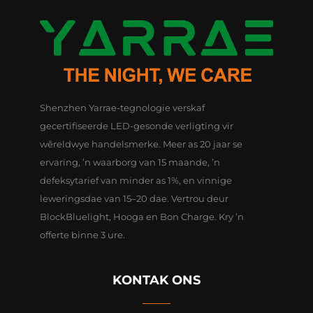
Shenzhen Yarrae-tegnologie verskaf
gecertifiseerde LED-gesonde verligting vir
wêreldwye handelsmerke. Meer as 20 jaar se
ervaring, ’n waarborg van 15 maande, ’n
defeksytarief van minder as 1%, en vinnige
leweringsdae van 15–20 dae. Vertrou deur
BlockBluelight, Hooga en Bon Charge. Kry ’n
offerte binne 3 ure.
KONTAK ONS