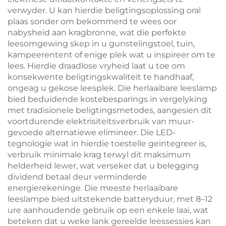
verwyder. U kan hierdie beligtingsoplossing oral
plaas sonder om bekommerd te wees oor
nabysheid aan kragbronne, wat die perfekte
leesomgewing skep in u gunstelingstoel, tuin,
kampeerentent of enige plek wat u inspireer om te
lees. Hierdie draadlose vryheid laat u toe om
konsekwente beligtingskwaliteit te handhaaf,
ongeag u gekose leesplek. Die herlaaibare leeslamp
bied beduidende kostebesparings in vergelyking
met tradisionele beligtingsmetodes, aangesien dit
voortdurende elektrisiteitsverbruik van muur-
gevoede alternatiewe elimineer. Die LED-
tegnologie wat in hierdie toestelle geïntegreer is,
verbruik minimale krag terwyl dit maksimum
helderheid lewer, wat verseker dat u belegging
dividend betaal deur verminderde
energierekeninge. Die meeste herlaaibare
leeslampe bied uitstekende batteryduur, met 8–12
ure aanhoudende gebruik op een enkele laai, wat
beteken dat u weke lank gereelde leessessies kan