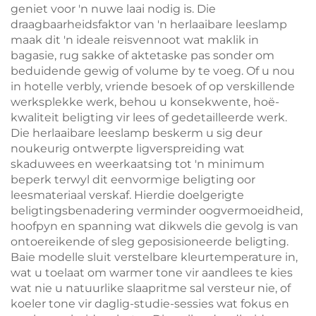
geniet voor 'n nuwe laai nodig is. Die
draagbaarheidsfaktor van 'n herlaaibare leeslamp
maak dit 'n ideale reisvennoot wat maklik in
bagasie, rug sakke of aktetaske pas sonder om
beduidende gewig of volume by te voeg. Of u nou
in hotelle verbly, vriende besoek of op verskillende
werksplekke werk, behou u konsekwente, hoë-
kwaliteit beligting vir lees of gedetailleerde werk.
Die herlaaibare leeslamp beskerm u sig deur
noukeurig ontwerpte ligverspreiding wat
skaduwees en weerkaatsing tot 'n minimum
beperk terwyl dit eenvormige beligting oor
leesmateriaal verskaf. Hierdie doelgerigte
beligtingsbenadering verminder oogvermoeidheid,
hoofpyn en spanning wat dikwels die gevolg is van
ontoereikende of sleg geposisioneerde beligting.
Baie modelle sluit verstelbare kleurtemperature in,
wat u toelaat om warmer tone vir aandlees te kies
wat nie u natuurlike slaapritme sal versteur nie, of
koeler tone vir daglig-studie-sessies wat fokus en