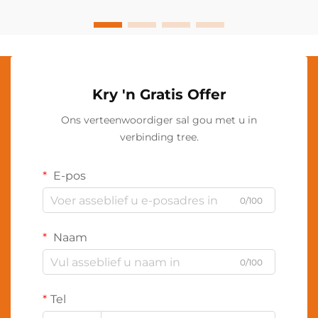
Hierdie innoverende verligting...
Kry 'n Gratis Offer
Ons verteenwoordiger sal gou met u in
verbinding tree.
E-pos
0/100
Naam
0/100
Tel