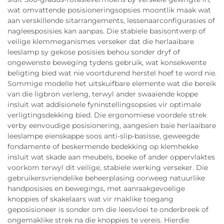
wat omvattende posisioneringsopsies moontlik maak wat
aan verskillende sitarrangements, lessenaarconfigurasies of
nagleesposisies kan aanpas. Die stabiele basisontwerp of
veilige klemmeganismes verseker dat die herlaaibare
leeslamp sy gekose posisies behou sonder dryf of
ongewenste beweging tydens gebruik, wat konsekwente
beligting bied wat nie voortdurend herstel hoef te word nie.
Sommige modelle het uitskuifbare elemente wat die bereik
van die ligbron verleng, terwyl ander swaaiende koppe
insluit wat addisionele fyninstellingsopsies vir optimale
verligtingsdekking bied. Die ergonomiese voordele strek
verby eenvoudige posisionering, aangesien baie herlaaibare
leeslampe eienskappe soos anti-slip-basisse, geweegde
fondamente of beskermende bedekking op klemhekke
insluit wat skade aan meubels, boeke of ander oppervlaktes
voorkom terwyl dit veilige, stabiele werking verseker. Die
gebruikersvriendelike beheerplasing oorweeg natuurlike
handposisies en bewegings, met aanraakgevoelige
knoppies of skakelaars wat vir maklike toegang
geposisioneer is sonder om die leesvloei te onderbreek of
ongemaklike strek na die knoppies te vereis. Hierdie