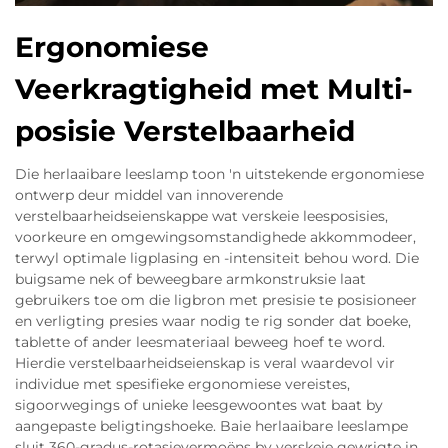
Ergonomiese
Veerkragtigheid met Multi-
posisie Verstelbaarheid
Die herlaaibare leeslamp toon 'n uitstekende ergonomiese
ontwerp deur middel van innoverende
verstelbaarheidseienskappe wat verskeie leesposisies,
voorkeure en omgewingsomstandighede akkommodeer,
terwyl optimale ligplasing en -intensiteit behou word. Die
buigsame nek of beweegbare armkonstruksie laat
gebruikers toe om die ligbron met presisie te posisioneer
en verligting presies waar nodig te rig sonder dat boeke,
tablette of ander leesmateriaal beweeg hoef te word.
Hierdie verstelbaarheidseienskap is veral waardevol vir
individue met spesifieke ergonomiese vereistes,
sigoorwegings of unieke leesgewoontes wat baat by
aangepaste beligtingshoeke. Baie herlaaibare leeslampe
sluit 360-gradus-rotasievermoëns by verskeie gewrigte in,