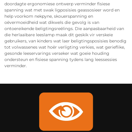
doordagte ergonomiese ontwerp verminder fisiese
spanning wat met swak ligposisies geassosieer word en
help voorkom nekpyne, skouerspanning en
oëvermoeidheid wat dikwels die gevolg is van
ontoereikende beligtingsreëlings. Die aanpasbaarheid van
die herlaaibare leeslamp maak dit geskik vir verskeie
gebruikers, van kinders wat laer beligtingsposisies benodig
tot volwassenes wat hoër verligting verkies, wat gerieflike,
gesonde leeservarings verseker wat goeie houding
ondersteun en fisiese spanning tydens lang leessessies
verminder.