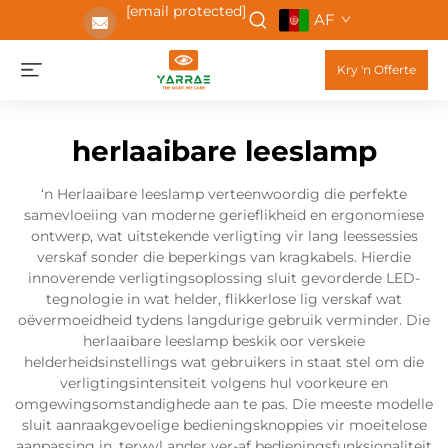
[email protected]
AF
Kry 'n Offerte
herlaaibare leeslamp
‘n Herlaaibare leeslamp verteenwoordig die perfekte
samevloeiing van moderne gerieflikheid en ergonomiese
ontwerp, wat uitstekende verligting vir lang leessessies
verskaf sonder die beperkings van kragkabels. Hierdie
innoverende verligtingsoplossing sluit gevorderde LED-
tegnologie in wat helder, flikkerlose lig verskaf wat
oëvermoeidheid tydens langdurige gebruik verminder. Die
herlaaibare leeslamp beskik oor verskeie
helderheidsinstellings wat gebruikers in staat stel om die
verligtingsintensiteit volgens hul voorkeure en
omgewingsomstandighede aan te pas. Die meeste modelle
sluit aanraakgevoelige bedieningsknoppies vir moeitelose
aanpassing in, terwyl ander ver-af bedieningsfunksionaliteit