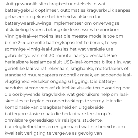
sluit gewoonlik slim kragbestuurstelsels in wat
batterygebruik optimeer, outomaties kragverbruik aanpas
gebaseer op gekose helderheidsvlakke en lae-
batterywaarskuwings implementeer om onverwagse
afskakeling tydens belangrike leessessies te voorkom.
Vinnige-laai-vermoëns laat die meeste modelle toe om
binne 2–4 ure volle batterykapasiteit te bereik, terwyl
sommige vinnig-laai-funksies het wat verskeie ure
gebruikstyd van net 30 minute laai-tyd verskaf. Baie
herlaaibare leeslampe sluit USB-laai-kompatibiliteit in, wat
gerieflike laai vanaf rekenaars, kragbanke, motorlaaiers of
standaard muuradapters moontlik maak, en sodoende laai-
vlugtigheid verseker ongeag u ligging. Die battery-
aanduissisteme verskaf duidelike visuele terugvoering oor
die oorblywende kragvlakke, wat gebruikers help om laai-
skedules te beplan en onderbrekings te vermy. Hierdie
kombinasie van draagbaarheid en uitgebreide
batteryprestasie maak die herlaaibare leeslamp 'n
onmisbare gereedskap vir reisigers, studente,
buitelugliefhebbers en enigiemand wat nie bereid is om
kwaliteit verligting te vergewe as gevolg van