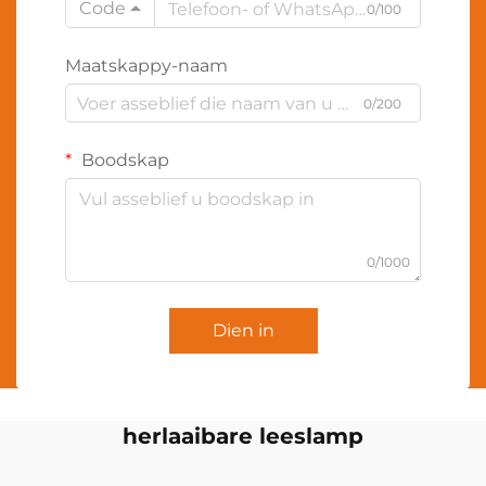
Code
0/100
Maatskappy-naam
0/200
Boodskap
0/1000
Dien in
herlaaibare leeslamp