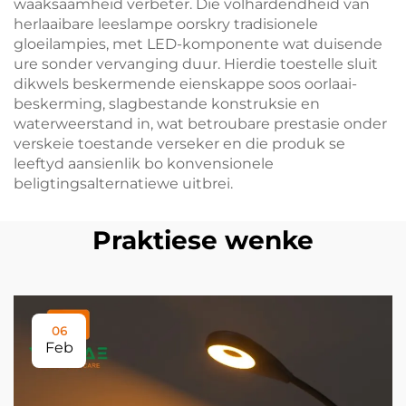
waaksaamheid verbeter. Die volhardendheid van
herlaaibare leeslampe oorskry tradisionele
gloeilampies, met LED-komponente wat duisende
ure sonder vervanging duur. Hierdie toestelle sluit
dikwels beskermende eienskappe soos oorlaai-
beskerming, slagbestande konstruksie en
waterweerstand in, wat betroubare prestasie onder
verskeie toestande verseker en die produk se
leeftyd aansienlik bo konvensionele
beligtingsalternatiewe uitbrei.
Praktiese wenke
06
Feb