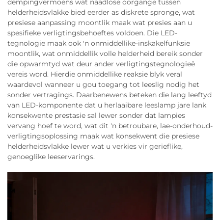
dempingvermoëns wat naadlose oorgange tussen
helderheidsvlakke bied eerder as diskrete spronge, wat
presiese aanpassing moontlik maak wat presies aan u
spesifieke verligtingsbehoeftes voldoen. Die LED-
tegnologie maak ook 'n onmiddellike-inskakelfunksie
moontlik, wat onmiddellik volle helderheid bereik sonder
die opwarmtyd wat deur ander verligtingstegnologieë
vereis word. Hierdie onmiddellike reaksie blyk veral
waardevol wanneer u gou toegang tot leeslig nodig het
sonder vertragings. Daarbenewens beteken die lang leeftyd
van LED-komponente dat u herlaaibare leeslamp jare lank
konsekwente prestasie sal lewer sonder dat lampies
vervang hoef te word, wat dit 'n betroubare, lae-onderhoud-
verligtingsoplossing maak wat konsekwent die presiese
helderheidsvlakke lewer wat u verkies vir gerieflike,
genoeglike leeservarings.