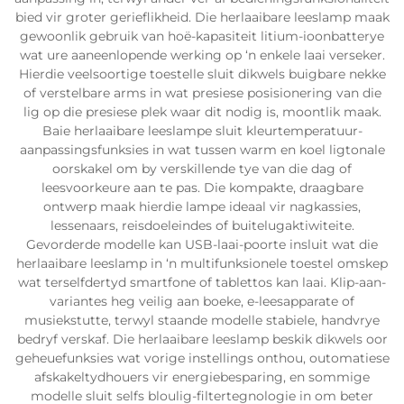
bied vir groter gerieflikheid. Die herlaaibare leeslamp maak
gewoonlik gebruik van hoë-kapasiteit litium-ioonbatterye
wat ure aaneenlopende werking op ‘n enkele laai verseker.
Hierdie veelsoortige toestelle sluit dikwels buigbare nekke
of verstelbare arms in wat presiese posisionering van die
lig op die presiese plek waar dit nodig is, moontlik maak.
Baie herlaaibare leeslampe sluit kleurtemperatuur-
aanpassingsfunksies in wat tussen warm en koel ligtonale
oorskakel om by verskillende tye van die dag of
leesvoorkeure aan te pas. Die kompakte, draagbare
ontwerp maak hierdie lampe ideaal vir nagkassies,
lessenaars, reisdoeleindes of buitelugaktiwiteite.
Gevorderde modelle kan USB-laai-poorte insluit wat die
herlaaibare leeslamp in ‘n multifunksionele toestel omskep
wat terselfdertyd smartfone of tablettos kan laai. Klip-aan-
variantes heg veilig aan boeke, e-leesapparate of
musiekstutte, terwyl staande modelle stabiele, handvrye
bedryf verskaf. Die herlaaibare leeslamp beskik dikwels oor
geheuefunksies wat vorige instellings onthou, outomatiese
afskakeltydhouers vir energiebesparing, en sommige
modelle sluit selfs bloulig-filtertegnologie in om beter