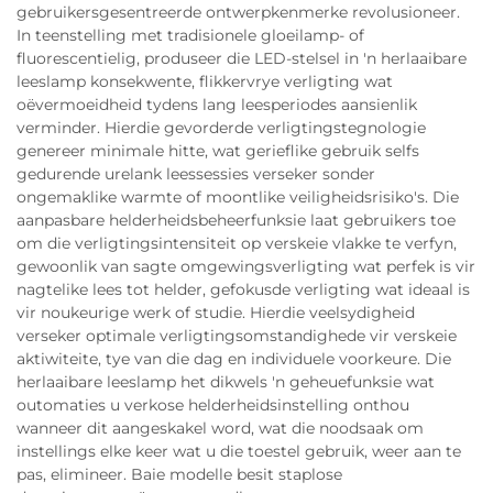
gebruikersgesentreerde ontwerpkenmerke revolusioneer.
In teenstelling met tradisionele gloeilamp- of
fluorescentielig, produseer die LED-stelsel in 'n herlaaibare
leeslamp konsekwente, flikkervrye verligting wat
oëvermoeidheid tydens lang leesperiodes aansienlik
verminder. Hierdie gevorderde verligtingstegnologie
genereer minimale hitte, wat gerieflike gebruik selfs
gedurende urelank leessessies verseker sonder
ongemaklike warmte of moontlike veiligheidsrisiko's. Die
aanpasbare helderheidsbeheerfunksie laat gebruikers toe
om die verligtingsintensiteit op verskeie vlakke te verfyn,
gewoonlik van sagte omgewingsverligting wat perfek is vir
nagtelike lees tot helder, gefokusde verligting wat ideaal is
vir noukeurige werk of studie. Hierdie veelsydigheid
verseker optimale verligtingsomstandighede vir verskeie
aktiwiteite, tye van die dag en individuele voorkeure. Die
herlaaibare leeslamp het dikwels 'n geheuefunksie wat
outomaties u verkose helderheidsinstelling onthou
wanneer dit aangeskakel word, wat die noodsaak om
instellings elke keer wat u die toestel gebruik, weer aan te
pas, elimineer. Baie modelle besit staplose