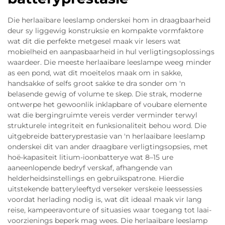
Die herlaaibare leeslamp onderskei hom in draagbaarheid
deur sy liggewig konstruksie en kompakte vormfaktore
wat dit die perfekte metgesel maak vir lesers wat
mobielheid en aanpasbaarheid in hul verligtingsoplossings
waardeer. Die meeste herlaaibare leeslampe weeg minder
as een pond, wat dit moeitelos maak om in sakke,
handsakke of selfs groot sakke te dra sonder om 'n
belasende gewig of volume te skep. Die strak, moderne
ontwerpe het gewoonlik inklapbare of voubare elemente
wat die bergingruimte vereis verder verminder terwyl
strukturele integriteit en funksionaliteit behou word. Die
uitgebreide batteryprestasie van 'n herlaaibare leeslamp
onderskei dit van ander draagbare verligtingsopsies, met
hoë-kapasiteit litium-ioonbatterye wat 8–15 ure
aaneenlopende bedryf verskaf, afhangende van
helderheidsinstellings en gebruikspatrone. Hierdie
uitstekende batteryleeftyd verseker verskeie leessessies
voordat herlading nodig is, wat dit ideaal maak vir lang
reise, kampeeravonture of situasies waar toegang tot laai-
voorzienings beperk mag wees. Die herlaaibare leeslamp