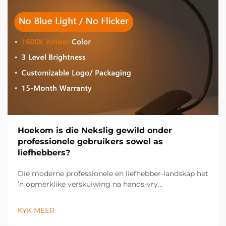
Hoekom is die Nekslig gewild onder
professionele gebruikers sowel as
liefhebbers?
Die moderne professionele en liefhebber-landskap het
’n opmerklike verskuiwing na hands-vry
verligtingsoplossings beleef, met die nekslig wat ’n
onmisbare gereedskap geword het oor ’n wye
KYK MEER
verskeidenheid nydige en persoonlike toepassings.