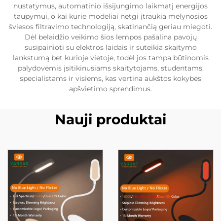
nustatymus, automatinio išsijungimo laikmatį energijos
taupymui, o kai kurie modeliai netgi įtraukia mėlynosios
šviesos filtravimo technologiją, skatinančią geriau miegoti.
Dėl belaidžio veikimo šios lempos pašalina pavojų
susipainioti su elektros laidais ir suteikia skaitymo
lankstumą bet kurioje vietoje, todėl jos tampa būtinomis
palydovėmis įsitikinusiams skaitytojams, studentams,
specialistams ir visiems, kas vertina aukštos kokybės
apšvietimo sprendimus.
Nauji produktai