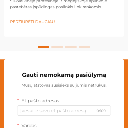
Šiuolaikinėje profesinėje ir mėgėjiškoje aplinkoje
pastebėtas įspūdingas poslinkis link rankomis
nevaldomų apšvietimo sprendimų, o kaklo lempa
tapo būtina įranga įvairiose pramonės šakose ir
PERŽIŪRĖTI DAUGIAU
asmeninėse srityse. Šis inovacinis apšvietimas...
Gauti nemokamą pasiūlymą
Mūsų atstovas susisieks su jumis netrukus.
El. pašto adresas
0/100
Vardas