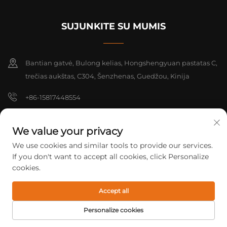
SUJUNKITE SU MUMIS
Bantian gatvė, Bulong kelias, Hongshengyuan pastatas C,
trečias aukštas, C304, Šenzhenas, Guedžou, Kinija
+86-15817448554
[email protected]
We value your privacy
We use cookies and similar tools to provide our services.
Autorių teisės © 2026 Shenzhen Yarrae Technology Co., Ltd. Beijing.
If you don't want to accept all cookies, click Personalize
Visos teisės saugomos.
Privatumo politika
cookies.
Accept all
Personalize cookies
PAGRINDINIS
PRODUKTAI
EL. PAŠTAS
TEL.