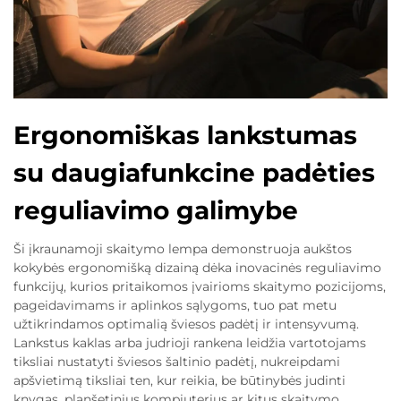
Ergonomiškas lankstumas
su daugiafunkcine padėties
reguliavimo galimybe
Ši įkraunamoji skaitymo lempa demonstruoja aukštos
kokybės ergonomišką dizainą dėka inovacinės reguliavimo
funkcijų, kurios pritaikomos įvairioms skaitymo pozicijoms,
pageidavimams ir aplinkos sąlygoms, tuo pat metu
užtikrindamos optimalią šviesos padėtį ir intensyvumą.
Lankstus kaklas arba judrioji rankena leidžia vartotojams
tiksliai nustatyti šviesos šaltinio padėtį, nukreipdami
apšvietimą tiksliai ten, kur reikia, be būtinybės judinti
knygas, planšetinius kompiuterius ar kitus skaitymo