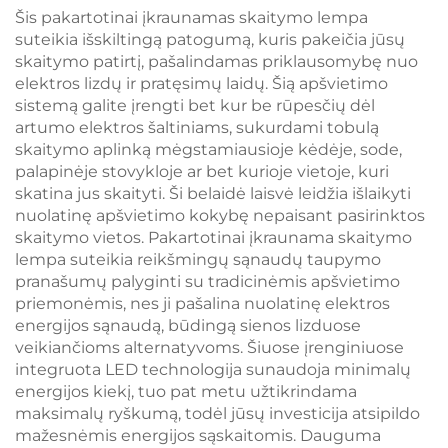
atmintis 800 mAh
ryškiausia skaitymo
Šis pakartotinai įkraunamas skaitymo lempa
baterija 60 valandų
lempa juodu korpusu
suteikia išskiltingą patogumą, kuris pakeičia jūsų
veikimo laikas 1
skaitymo patirtį, pašalindamas priklausomybę nuo
valandos greito
elektros lizdų ir pratęsimų laidų. Šią apšvietimo
įkrovimo
sistemą galite įrengti bet kur be rūpesčių dėl
artumo elektros šaltiniams, sukurdami tobulą
skaitymo aplinką mėgstamiausioje kėdėje, sode,
palapinėje stovykloje ar bet kurioje vietoje, kuri
skatina jus skaityti. Ši belaidė laisvė leidžia išlaikyti
nuolatinę apšvietimo kokybę nepaisant pasirinktos
skaitymo vietos. Pakartotinai įkraunama skaitymo
lempa suteikia reikšmingų sąnaudų taupymo
pranašumų palyginti su tradicinėmis apšvietimo
priemonėmis, nes ji pašalina nuolatinę elektros
energijos sąnaudą, būdingą sienos lizduose
veikiančioms alternatyvoms. Šiuose įrenginiuose
integruota LED technologija sunaudoja minimalų
energijos kiekį, tuo pat metu užtikrindama
maksimalų ryškumą, todėl jūsų investicija atsipildo
mažesnėmis energijos sąskaitomis. Dauguma