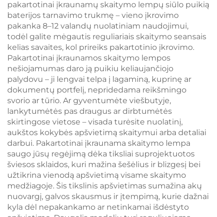
pakartotinai įkraunamų skaitymo lempų siūlo puikią
baterijos tarnavimo trukmę – vieno įkrovimo
pakanka 8–12 valandų nuolatiniam naudojimui,
todėl galite mėgautis reguliariais skaitymo seansais
kelias savaites, kol prireiks pakartotinio įkrovimo.
Pakartotinai įkraunamos skaitymo lempos
nešiojamumas daro ją puikiu keliaujančiojo
palydovu – ji lengvai telpa į lagaminą, kuprinę ar
dokumentų portfelį, nepridedama reikšmingo
svorio ar tūrio. Ar gyventumėte viešbutyje,
lankytumėtės pas draugus ar dirbtumėtės
skirtingose vietose – visada turėsite nuolatinį,
aukštos kokybės apšvietimą skaitymui arba detaliai
darbui. Pakartotinai įkraunama skaitymo lempa
saugo jūsų regėjimą dėka tiksliai suprojektuotos
šviesos sklaidos, kuri mažina šešėlius ir blizgesį bei
užtikrina vienodą apšvietimą visame skaitymo
medžiagoje. Šis tikslinis apšvietimas sumažina akų
nuovargį, galvos skausmus ir įtempimą, kurie dažnai
kyla dėl nepakankamo ar netinkamai išdėstyto