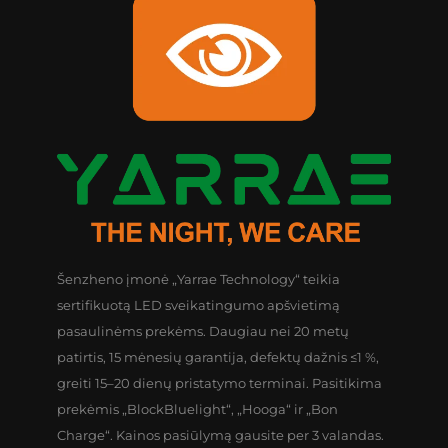
Šenzheno įmonė „Yarrae Technology“ teikia
sertifikuotą LED sveikatingumo apšvietimą
pasaulinėms prekėms. Daugiau nei 20 metų
patirtis, 15 mėnesių garantija, defektų dažnis ≤1 %,
greiti 15–20 dienų pristatymo terminai. Pasitikima
prekėmis „BlockBluelight“, „Hooga“ ir „Bon
Charge“. Kainos pasiūlymą gausite per 3 valandas.