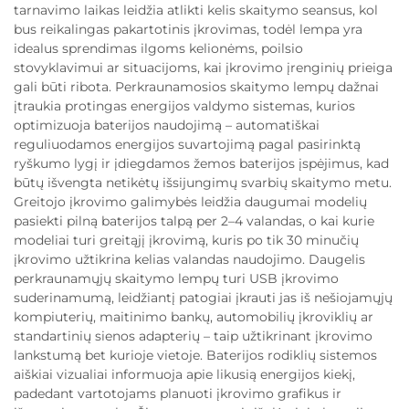
tarnavimo laikas leidžia atlikti kelis skaitymo seansus, kol
bus reikalingas pakartotinis įkrovimas, todėl lempa yra
idealus sprendimas ilgoms kelionėms, poilsio
stovyklavimui ar situacijoms, kai įkrovimo įrenginių prieiga
gali būti ribota. Perkraunamosios skaitymo lempų dažnai
įtraukia protingas energijos valdymo sistemas, kurios
optimizuoja baterijos naudojimą – automatiškai
reguliuodamos energijos suvartojimą pagal pasirinktą
ryškumo lygį ir įdiegdamos žemos baterijos įspėjimus, kad
būtų išvengta netikėtų išsijungimų svarbių skaitymo metu.
Greitojo įkrovimo galimybės leidžia daugumai modelių
pasiekti pilną baterijos talpą per 2–4 valandas, o kai kurie
modeliai turi greitąjį įkrovimą, kuris po tik 30 minučių
įkrovimo užtikrina kelias valandas naudojimo. Daugelis
perkraunamųjų skaitymo lempų turi USB įkrovimo
suderinamumą, leidžiantį patogiai įkrauti jas iš nešiojamųjų
kompiuterių, maitinimo bankų, automobilių įkroviklių ar
standartinių sienos adapterių – taip užtikrinant įkrovimo
lankstumą bet kurioje vietoje. Baterijos rodiklių sistemos
aiškiai vizualiai informuoja apie likusią energijos kiekį,
padedant vartotojams planuoti įkrovimo grafikus ir