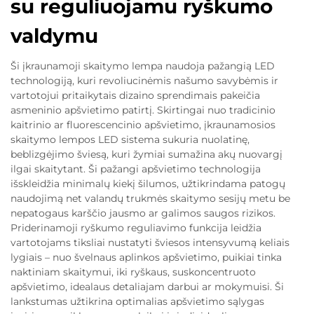
su reguliuojamu ryškumo
valdymu
Ši įkraunamoji skaitymo lempa naudoja pažangią LED
technologiją, kuri revoliucinėmis našumo savybėmis ir
vartotojui pritaikytais dizaino sprendimais pakeičia
asmeninio apšvietimo patirtį. Skirtingai nuo tradicinio
kaitrinio ar fluorescencinio apšvietimo, įkraunamosios
skaitymo lempos LED sistema sukuria nuolatinę,
beblizgėjimo šviesą, kuri žymiai sumažina akų nuovargį
ilgai skaitytant. Ši pažangi apšvietimo technologija
išskleidžia minimalų kiekį šilumos, užtikrindama patogų
naudojimą net valandų trukmės skaitymo sesijų metu be
nepatogaus karščio jausmo ar galimos saugos rizikos.
Priderinamoji ryškumo reguliavimo funkcija leidžia
vartotojams tiksliai nustatyti šviesos intensyvumą keliais
lygiais – nuo švelnaus aplinkos apšvietimo, puikiai tinka
naktiniam skaitymui, iki ryškaus, suskoncentruoto
apšvietimo, idealaus detaliajam darbui ar mokymuisi. Ši
lankstumas užtikrina optimalias apšvietimo sąlygas