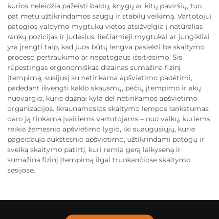
kurios neleidžia pažeisti baldų, knygų ar kitų paviršių, tuo
pat metu užtikrindamos saugų ir stabilų veikimą. Vartotojui
patogios valdymo mygtukų vietos atsižvelgia į natūralias
rankų pozicijas ir judesius; liečiamieji mygtukai ar jungikliai
yra įrengti taip, kad juos būtų lengva pasiekti be skaitymo
proceso pertraukimo ar nepatogaus išsitiesimo. Šis
rūpestingas ergonomiškas dizainas sumažina fizinį
įtempimą, susijusį su netinkama apšvietimo padėtimi,
padedant išvengti kaklo skausmų, pečių įtempimo ir akų
nuovargio, kurie dažnai kyla dėl netinkamos apšvietimo
organizacijos. Įkraunamosios skaitymo lempos lankstumas
daro ją tinkama įvairiems vartotojams – nuo vaikų, kuriems
reikia žemesnio apšvietimo lygio, iki suaugusiųjų, kurie
pageidauja aukštesnio apšvietimo, užtikrindami patogų ir
sveiką skaitymo patirtį, kuri remia gerą laikyseną ir
sumažina fizinį įtempimą ilgai trunkančiose skaitymo
sesijose.