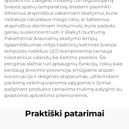
apšvietimo. Daugelis modelių turi reguliuojamą
šviesos spalvų temperatūrą, leisdami pasirinkti
šiltesnius atspindžius vakariniam skaitymui, kurie
neįtakoja natūralaus miego ciklo, ar šaltesnius
atspindžius dieniniam mokymuisi, kurie padeda
geriau susikoncentruoti ir išlaikyti budrumą.
Pakartotinai įkraunamų skaitymo lempų
ilgaamžiškumas viršija tradicinių kaitrinės šviesos
lemputės rodiklius: LED komponentai tarnauja
tūkstančius valandų be keitimo poreikio. Šie
įrenginiai dažnai turi apsauginių funkcijų, tokių kaip
perdaug įkrovimo prevencija, smūgiams atspari
konstrukcija ir drėgmės atsparumas, užtikrindami
patikimą veikimą įvairiomis sąlygomis ir žymiai
pailginant produkto tarnavimo trukmę palyginti su
įprastomis apšvietimo priemonėmis.
Praktiški patarimai