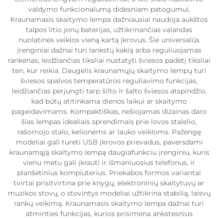
valdymo funkcionalumą didesniam patogumui.
Kraunamasis skaitymo lempa dažniausiai naudoja aukštos
talpos litio jonų baterijas, užtikrinančias valandas
nuolatinės veiklos vieną kartą įkrovus. Šie universalūs
įrenginiai dažnai turi lankstų kaklą arba reguliuojamas
rankenas, leidžiančias tiksliai nustatyti šviesos padėtį tiksliai
ten, kur reikia. Daugelis kraunamųjų skaitymo lempų turi
šviesos spalvos temperatūros reguliavimo funkcijas,
leidžiančias perjungti tarp šilto ir šalto šviesos atspindžio,
kad būtų atitinkama dienos laikui ar skaitymo
pageidavimams. Kompaktiškas, nešiojamas dizainas daro
šias lempas idealiais sprendimais prie lovos stalelio,
rašomojo stalo, kelionėms ar lauko veikloms. Pažengę
modeliai gali turėti USB įkrovos prievadus, paversdami
kraunamąją skaitymo lempą daugiafunkciu įrenginiu, kuris
vienu metu gali įkrauti ir išmaniuosius telefonus, ir
planšetinius kompiuterius. Priekabos formos variantai
tvirtai prisitvirtina prie knygų, elektroninių skaitytuvų ar
muzikos stovų, o stovintys modeliai užtikrina stabilią, laisvų
rankų veikimą. Kraunamasis skaitymo lempa dažnai turi
atminties funkcijas, kurios prisimena ankstesnius