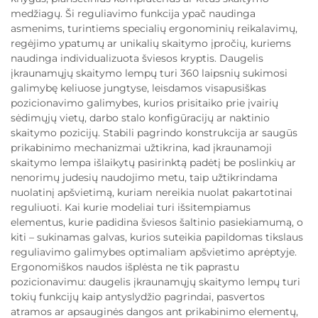
medžiagų. Ši reguliavimo funkcija ypač naudinga
asmenims, turintiems specialių ergonominių reikalavimų,
regėjimo ypatumų ar unikalių skaitymo įpročių, kuriems
naudinga individualizuota šviesos kryptis. Daugelis
įkraunamųjų skaitymo lempų turi 360 laipsnių sukimosi
galimybę keliuose jungtyse, leisdamos visapusiškas
pozicionavimo galimybes, kurios prisitaiko prie įvairių
sėdimųjų vietų, darbo stalo konfigūracijų ar naktinio
skaitymo pozicijų. Stabili pagrindo konstrukcija ar saugūs
prikabinimo mechanizmai užtikrina, kad įkraunamoji
skaitymo lempa išlaikytų pasirinktą padėtį be poslinkių ar
nenorimų judesių naudojimo metu, taip užtikrindama
nuolatinį apšvietimą, kuriam nereikia nuolat pakartotinai
reguliuoti. Kai kurie modeliai turi išsitempiamus
elementus, kurie padidina šviesos šaltinio pasiekiamumą, o
kiti – sukinamas galvas, kurios suteikia papildomas tikslaus
reguliavimo galimybes optimaliam apšvietimo aprėptyje.
Ergonomiškos naudos išplėsta ne tik paprastu
pozicionavimu: daugelis įkraunamųjų skaitymo lempų turi
tokių funkcijų kaip antyslydžio pagrindai, pasvertos
atramos ar apsauginės dangos ant prikabinimo elementų,