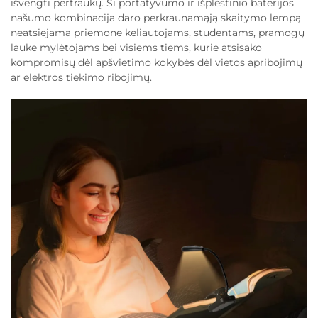
išvengti pertraukų. Ši portatyvumo ir išplėstinio baterijos
našumo kombinacija daro perkraunamąją skaitymo lempą
neatsiejama priemone keliautojams, studentams, pramogų
lauke mylėtojams bei visiems tiems, kurie atsisako
kompromisų dėl apšvietimo kokybės dėl vietos apribojimų
ar elektros tiekimo ribojimų.