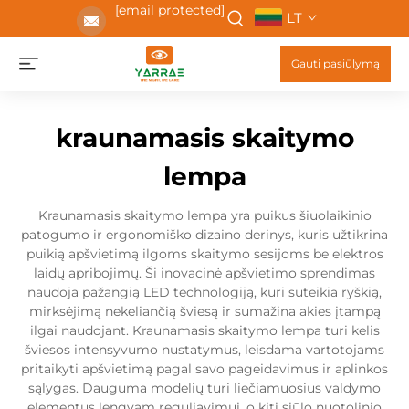
[email protected]
LT
Gauti pasiūlymą
kraunamasis skaitymo
lempa
Kraunamasis skaitymo lempa yra puikus šiuolaikinio
patogumo ir ergonomiško dizaino derinys, kuris užtikrina
puikią apšvietimą ilgoms skaitymo sesijoms be elektros
laidų apribojimų. Ši inovacinė apšvietimo sprendimas
naudoja pažangią LED technologiją, kuri suteikia ryškią,
mirksėjimą nekeliančią šviesą ir sumažina akies įtampą
ilgai naudojant. Kraunamasis skaitymo lempa turi kelis
šviesos intensyvumo nustatymus, leisdama vartotojams
pritaikyti apšvietimą pagal savo pageidavimus ir aplinkos
sąlygas. Dauguma modelių turi liečiamuosius valdymo
elementus lengvam reguliavimui, o kiti siūlo nuotolinio