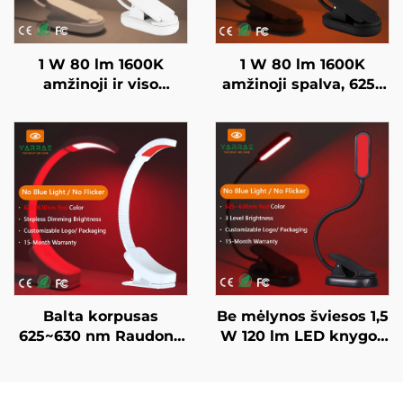
1 W 80 lm 1600K
1 W 80 lm 1600K
amžinoji ir viso
amžinoji spalva, 625–
spektro spalva, be
630 nm raudona
mėlynos šviesos ir
spalva, be mėlynos
mirksėjimo, baltai
šviesos, juodai dažytas
dažytas kūnas, LED
kūnas, LED knygos
knygos lempa
lempa
Balta korpusas
Be mėlynos šviesos 1,5
625~630 nm Raudona
W 120 lm LED knygos
naktinė šviesa be
lempa 625~630 nm
laipsnių reguliavimo
660/670 nm raudona
automatinis ryškumas
spalva 3 lygių