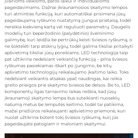
įvairioms veikloms, paros laikui ir individualioms
pageidavimams. Dažnai įkraunamosios skaitymo lempos
turi atminties funkciją, kuri automatiškai prisimena jūsų
pageidaujamą ryškumo nustatymą įjungus prietaisą, todėl
nereikia kiekvieną kartą vėl reguliuoti parametrų. Daugelis
modelių turi beperžodinio (palydėtinio) švelninimo
galimybę, kuri leidžia be pertrūkių keisti šviesos ryškumą, o
ne šoktelėti tarp atskirų lygių, todėl galima tiksliai pritaikyti
apšvietimą tiksliai jūsų poreikiams. LED technologija taip
pat užtikrina nedelsiant veikiančią funkciją – pilna šviesos
ryškumas pasiekiamas iškart po įjungimo, be kitų
apšvietimo technologijų reikalaujamo įkaitimo laiko. Toks
nedelsiant veikiantis atsakas ypač naudingas, kai reikia
greito prieigos prie skaitymo šviesos be delsos. Be to, LED
komponentų ilgas tarnavimo laikas reiškia, kad jūsų
įkraunamoji skaitymo lempa bus suteikianti nuoseklų
našumą metus be lemputės keitimo, todėl tai patikima,
mažai priežiūros reikalaujanti apšvietimo priemonė, kuri
nuolat užtikrina būtent tokį šviesos ryškumą, kurį jūs
pageidaujate patogiam ir maloniam skaitymui.