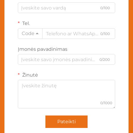
0/100
Tel.
Code
0/100
Įmonės pavadinimas
0/200
Žinutė
0/1000
Pateikti