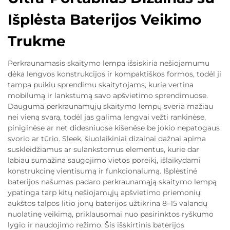
Išplėsta Baterijos Veikimo
Trukme
Perkraunamasis skaitymo lempa išsiskiria nešiojamumu
dėka lengvos konstrukcijos ir kompaktiškos formos, todėl ji
tampa puikiu sprendimu skaitytojams, kurie vertina
mobilumą ir lankstumą savo apšvietimo sprendimuose.
Dauguma perkraunamųjų skaitymo lempų sveria mažiau
nei vieną svarą, todėl jas galima lengvai vežti rankinėse,
piniginėse ar net didesniuose kišenėse be jokio nepatogaus
svorio ar tūrio. Sleek, šiuolaikiniai dizainai dažnai apima
suskleidžiamus ar sulankstomus elementus, kurie dar
labiau sumažina saugojimo vietos poreikį, išlaikydami
konstrukcinę vientisumą ir funkcionalumą. Išplėstinė
baterijos našumas padaro perkraunamąją skaitymo lempą
ypatinga tarp kitų nešiojamųjų apšvietimo priemonių:
aukštos talpos litio jonų baterijos užtikrina 8–15 valandų
nuolatinę veikimą, priklausomai nuo pasirinktos ryškumo
lygio ir naudojimo režimo. Šis išskirtinis baterijos