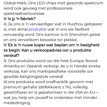
Global-Mark. Ons LED-chips met gesonde spektrum
word ook gevoeg met professionele
spektraaltoetsverslae.
V: Is jy 'n fabriek?
A: Ja, ons is ’n vervaardiger wat in Huizhou gebaseer
is, met almal
produkte
wat in ons eie fasiliteit
vervaardig word. Ons kantoor is in Shenzhen geleë
en ons verwelkom besoeke ter plekke.
V: Ek is 'n nuwe koper wat beplan om 'n besigheid
te begin. Kan u verkoopadvies oor u produkte
verskaf?
A: Ons produkte word oor die hele Europa, Noord-
Amerika en Oseanië verkoop. As u in hierdie streke
verkoop, kan ons markspesifieke voorstelle oor
gewilde beligtingsstyle verskaf.
Al ons produkte word onafhanklik gevorm met
premium gehalte (defekkoers ≤ 1%), volledig
gesertifiseer en is gepatenteer in die VSA en EU—
wat jou help om jouself te onderskei met minder
mededinging