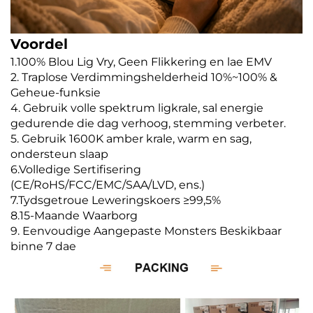
Voordel
1.100% Blou Lig Vry, Geen Flikkering en lae EMV
2. Traplose Verdimmingshelderheid 10%~100% &
Geheue-funksie
4. Gebruik volle spektrum ligkrale, sal energie
gedurende die dag verhoog, stemming verbeter.
5. Gebruik 1600K amber krale, warm en sag,
ondersteun slaap
6.Volledige Sertifisering
(CE/RoHS/FCC/EMC/SAA/LVD, ens.)
7.Tydsgetroue Leweringskoers ≥99,5%
8.15-Maande Waarborg
9. Eenvoudige Aangepaste Monsters Beskikbaar
binne 7 dae