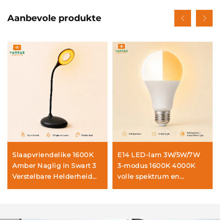
Aanbevole produkte
Slaapvriendelike 1600K
E14 LED-lam 3W/5W/7W
Amber Naglig in Swart 3
3-modus 1600K 4000K
Verstelbare Helderheid
volle spektrum en
Instellings met 1800Mah
dubbelfase slaaphulp-
Herlaaibare Battery
lam