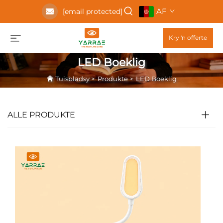
AF
[email protected]
Kry 'n offerte
LED Boeklig
Tuisbladsy
>
Produkte
>
LED Boeklig
ALLE PRODUKTE