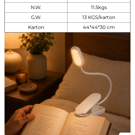
N.W.
11.5kgs
G.W.
13 KGS/karton
Karton
44*44*30 cm