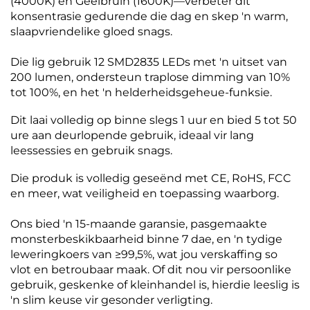
(4000K) en Geelbruin (1600K)—verbeter dit
konsentrasie gedurende die dag en skep 'n warm,
slaapvriendelike gloed snags.
Die lig gebruik 12 SMD2835 LEDs met 'n uitset van
200 lumen, ondersteun traplose dimming van 10%
tot 100%, en het 'n helderheidsgeheue-funksie.
Dit laai volledig op binne slegs 1 uur en bied 5 tot 50
ure aan deurlopende gebruik, ideaal vir lang
leessessies en gebruik snags.
Die produk is volledig geseënd met CE, RoHS, FCC
en meer, wat veiligheid en toepassing waarborg.
Ons bied 'n 15-maande garansie, pasgemaakte
monsterbeskikbaarheid binne 7 dae, en 'n tydige
leweringkoers van ≥99,5%, wat jou verskaffing so
vlot en betroubaar maak. Of dit nou vir persoonlike
gebruik, geskenke of kleinhandel is, hierdie leeslig is
'n slim keuse vir gesonder verligting.