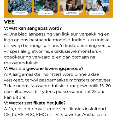
VEE
V: Wat kan aangepas word?
A: Ons bied aanpassing van ligkleur, verpakking en
logo op ons bestaande modelle. Indien u 'n unieke
ontwerp benodig, kan ons 'n kosteberaming verskaf
vir spesiale gietvorms, eksklusiewe monsters vir
goedkeuring vervaardig, en dan oorgaan na
massaproduksie.
V: Wat is u gewone leweringsperiode?
A: Klaargemaakte monsters word binne 3 dae
verskeep, terwyl pasgemaakte monsters ongeveer
7 dae neem. Massaproduksie duur gewoonlik 15–20
dae, alhoewel dit tydens piekseisoene tot 25 dae
kan uitbrei.
V: Watter sertifikate het julle?
A: Ja, ons het omvattende sertifikasies insluitend
CE, RoHS, FCC, EMC en LVD, sowel as Australië se