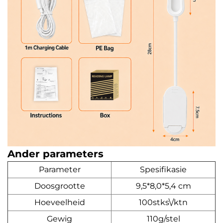
Ander parameters
Parameter
Spesifikasie
Doosgrootte
9,5*8,0*5,4 cm
Hoeveelheid
100stks\/ktn
Gewig
110g/stel