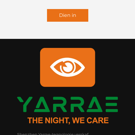
Dien in
Shenzhen Yarrae-tegnologie verskaf