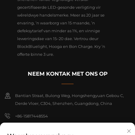
gecertifiseerde LED-gesonde verligting vir
wêreldwye handelsmerke. Meer as 20 jaar se
ervaring, ’n waarborg van 15 maande, ’n
defeksytarief van minder as 1%, en vinnige
leweringsdae van 15–20 dae. Vertrou deur
BlockBluelight, Hooga en Bon Charge. Kry ’n
offerte binne 3 ure.
NEEM KONTAK MET ONS OP
Bantian Straat, Bulong Weg, Hongshengyuan Gebou C,
Derde Vloer, C304, Shenzhen, Guangdong, China
+86-15817448554
[email protected]