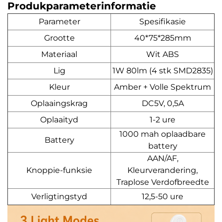
Produkparameterinformatie
Parameter
Spesifikasie
Grootte
40*75*285mm
Materiaal
Wit ABS
Lig
1W 80lm (4 stk SMD2835)
Kleur
Amber + Volle Spektrum
Oplaaingskrag
DC5V, 0,5A
Oplaaityd
1-2 ure
1000 mah oplaadbare
Battery
battery
AAN/AF,
Knoppie-funksie
Kleurverandering,
Traplose Verdofbreedte
Verligtingstyd
12,5-50 ure