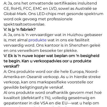
A: Ja, ons het omvattende sertifikasies insluitend
CE, RoHS, FCC, EMC en LVD, sowel as Australië se
Global-Mark. Ons LED-chips met gesonde spektrum
word ook gevoeg met professionele
spektraaltoetsverslae.
V: Is jy 'n fabriek?
A: Ja, ons is ’n vervaardiger wat in Huizhou gebaseer
is, met almal
produkte
wat in ons eie fasiliteit
vervaardig word. Ons kantoor is in Shenzhen geleë
en ons verwelkom besoeke ter plekke.
V: Ek is 'n nuwe koper wat beplan om 'n besigheid
te begin. Kan u verkoopadvies oor u produkte
verskaf?
A: Ons produkte word oor die hele Europa, Noord-
Amerika en Oseanië verkoop. As u in hierdie streke
verkoop, kan ons markspesifieke voorstelle oor
gewilde beligtingsstyle verskaf.
Al ons produkte word onafhanklik gevorm met hoë
kwaliteit (defektarif ≤ 1%), volledig geseënwig en
gepatenteer in die VSA en die EU—wat u help om