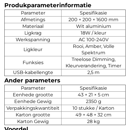
Produkparameterinformatie
Parameter
Spesifikasie
Afmetings
200 × 200 × 1600 mm
Materiaal
Wit aluminium
Ligkrag
18W / kleur
Werkspanning
AC 100-240V
Rooi, Amber, Volle
Ligkleur
Spektrum
Treelose Dimming,
Funksies
Kleurverandering, Timer
USB-kabellengte
2,5 m
Ander parameters
Parameter
Spesifikasie
Eenhede grootte
43 × 21 × 5 cm
Eenhede Gewig
2350 g
Verpakkingskwantiteit
10 stukke / Karton
Karton grootte
49 × 48 × 32 cm
Karton Gewig
28 kg
Voordel