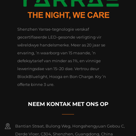
Shenzhen Yarrae-tegnologie verskaf
gecertifiseerde LED-gesonde verligting vir
wêreldwye handelsmerke. Meer as 20 jaar se
ervaring, ’n waarborg van 15 maande, ’n
defeksytarief van minder as 1%, en vinnige
leweringsdae van 15–20 dae. Vertrou deur
BlockBluelight, Hooga en Bon Charge. Kry ’n
offerte binne 3 ure.
NEEM KONTAK MET ONS OP
Bantian Straat, Bulong Weg, Hongshengyuan Gebou C,
Derde Vloer, C304, Shenzhen, Guangdong, China