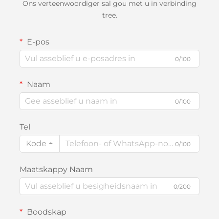
Ons verteenwoordiger sal gou met u in verbinding
tree.
E-pos
0/100
Naam
0/100
Tel
Kode
0/100
Maatskappy Naam
0/200
Boodskap