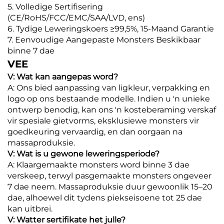
5. Volledige Sertifisering
(CE/RoHS/FCC/EMC/SAA/LVD, ens)
6. Tydige Leweringskoers ≥99,5%, 15-Maand Garantie
7. Eenvoudige Aangepaste Monsters Beskikbaar
binne 7 dae
VEE
V: Wat kan aangepas word?
A: Ons bied aanpassing van ligkleur, verpakking en
logo op ons bestaande modelle. Indien u 'n unieke
ontwerp benodig, kan ons 'n kosteberaming verskaf
vir spesiale gietvorms, eksklusiewe monsters vir
goedkeuring vervaardig, en dan oorgaan na
massaproduksie.
V: Wat is u gewone leweringsperiode?
A: Klaargemaakte monsters word binne 3 dae
verskeep, terwyl pasgemaakte monsters ongeveer
7 dae neem. Massaproduksie duur gewoonlik 15–20
dae, alhoewel dit tydens piekseisoene tot 25 dae
kan uitbrei.
V: Watter sertifikate het julle?