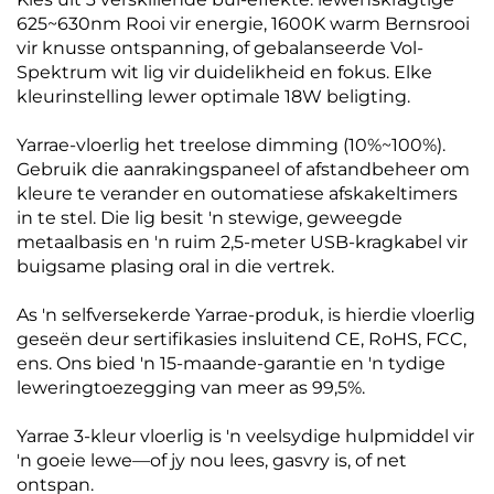
625~630nm Rooi vir energie, 1600K warm Bernsrooi
vir knusse ontspanning, of gebalanseerde Vol-
Spektrum wit lig vir duidelikheid en fokus. Elke
kleurinstelling lewer optimale 18W beligting.
Yarrae-vloerlig het treelose dimming (10%~100%).
Gebruik die aanrakingspaneel of afstandbeheer om
kleure te verander en outomatiese afskakeltimers
in te stel. Die lig besit 'n stewige, geweegde
metaalbasis en 'n ruim 2,5-meter USB-kragkabel vir
buigsame plasing oral in die vertrek.
As 'n selfversekerde Yarrae-produk, is hierdie vloerlig
geseën deur sertifikasies insluitend CE, RoHS, FCC,
ens. Ons bied 'n 15-maande-garantie en 'n tydige
leweringtoezegging van meer as 99,5%.
Yarrae 3-kleur vloerlig is 'n veelsydige hulpmiddel vir
'n goeie lewe—of jy nou lees, gasvry is, of net
ontspan.