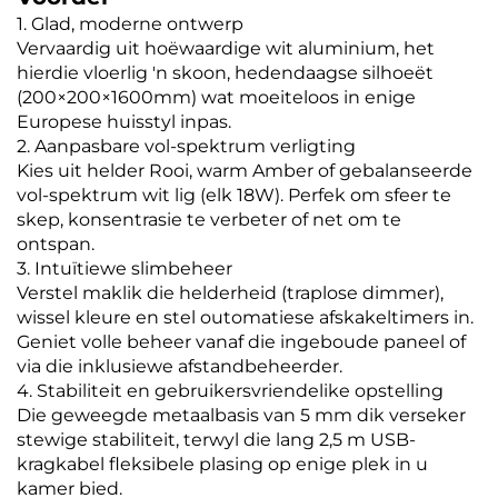
1. Glad, moderne ontwerp
Vervaardig uit hoëwaardige wit aluminium, het
hierdie vloerlig 'n skoon, hedendaagse silhoeët
(200×200×1600mm) wat moeiteloos in enige
Europese huisstyl inpas.
2. Aanpasbare vol-spektrum verligting
Kies uit helder Rooi, warm Amber of gebalanseerde
vol-spektrum wit lig (elk 18W). Perfek om sfeer te
skep, konsentrasie te verbeter of net om te
ontspan.
3. Intuïtiewe slimbeheer
Verstel maklik die helderheid (traplose dimmer),
wissel kleure en stel outomatiese afskakeltimers in.
Geniet volle beheer vanaf die ingeboude paneel of
via die inklusiewe afstandbeheerder.
4. Stabiliteit en gebruikersvriendelike opstelling
Die geweegde metaalbasis van 5 mm dik verseker
stewige stabiliteit, terwyl die lang 2,5 m USB-
kragkabel fleksibele plasing op enige plek in u
kamer bied.