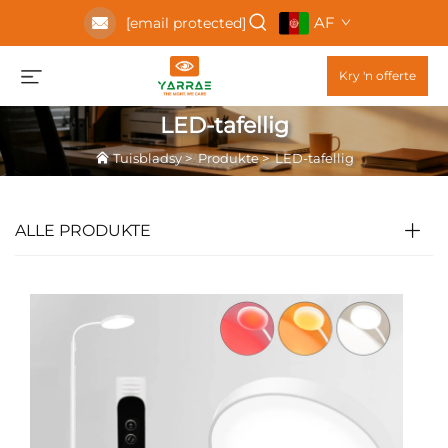
AF
[email protected]
Kry 'n offerte
LED-tafellig
Tuisbladsy
>
Produkte
>
LED-tafellig
ALLE PRODUKTE