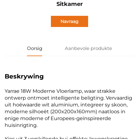
Sitkamer
Navraag
Oorsig
Aanbevole produkte
Beskrywing
Yarrae 18W Moderne Vloerlamp, waar strakke
ontwerp ontmoet intelligente beligting. Vervaardig
uit hoëwaarde wit aluminium, integreer sy skoon,
moderne silhoeët (200x200x160mm) naatloos in
enige moderne of Europees-geïnspireerde
huisinrigting.
Kies uit 3 verskillende bui-effekte: lewenskragtige