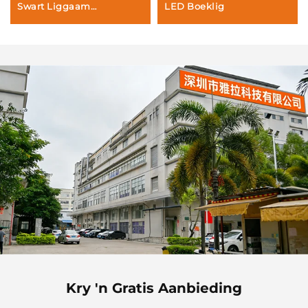
Swart Liggaam
LED Boeklig
Draagbare Clip-op LED
Boeklig
Kry 'n Gratis Aanbieding