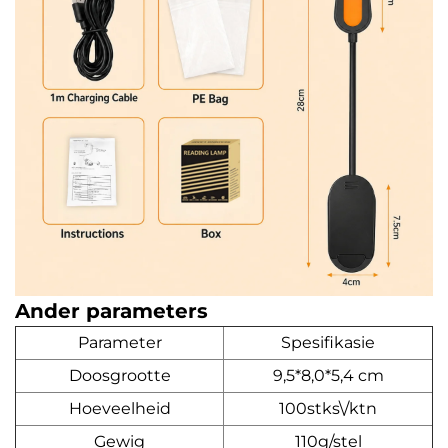
Ander parameters
Parameter
Spesifikasie
Doosgrootte
9,5*8,0*5,4 cm
Hoeveelheid
100stks\/ktn
Gewig
110g/stel