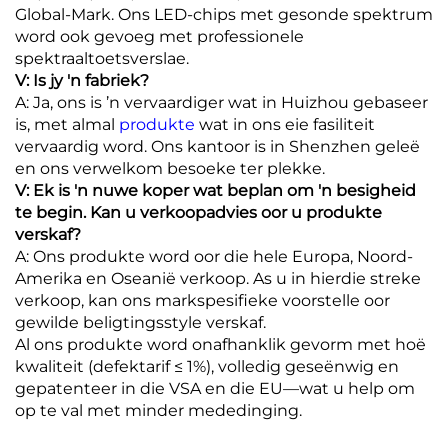
Global-Mark. Ons LED-chips met gesonde spektrum
word ook gevoeg met professionele
spektraaltoetsverslae.
V: Is jy 'n fabriek?
A: Ja, ons is ’n vervaardiger wat in Huizhou gebaseer
is, met almal
produkte
wat in ons eie fasiliteit
vervaardig word. Ons kantoor is in Shenzhen geleë
en ons verwelkom besoeke ter plekke.
V: Ek is 'n nuwe koper wat beplan om 'n besigheid
te begin. Kan u verkoopadvies oor u produkte
verskaf?
A: Ons produkte word oor die hele Europa, Noord-
Amerika en Oseanië verkoop. As u in hierdie streke
verkoop, kan ons markspesifieke voorstelle oor
gewilde beligtingsstyle verskaf.
Al ons produkte word onafhanklik gevorm met hoë
kwaliteit (defektarif ≤ 1%), volledig geseënwig en
gepatenteer in die VSA en die EU—wat u help om
op te val met minder mededinging.