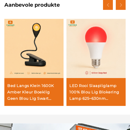
Aanbevole produkte
Bed Langs Klein 1600K
LED Rooi Slaapliglamp
Amber Kleur Boeklig
100% Blou Lig Blokering
Geen Blou Lig Swart
Lamp 625~630nm
Liggaam LED Boeklig
Bevordering van
Melatonien Rooi
Liglampe, 3W/5W/7W/9W
E27 Basislampe vir