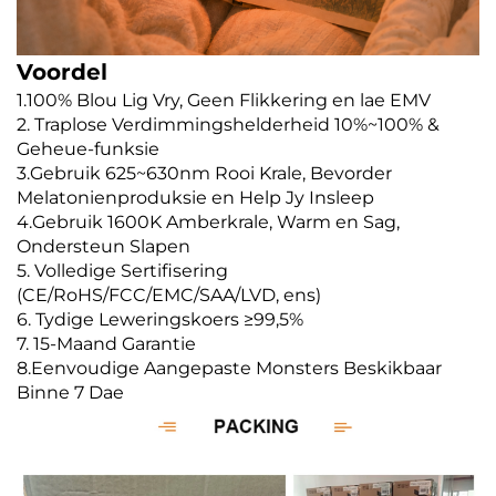
Voordel
1.100% Blou Lig Vry, Geen Flikkering en lae EMV
2. Traplose Verdimmingshelderheid 10%~100% &
Geheue-funksie
3.Gebruik 625~630nm Rooi Krale, Bevorder
Melatonienproduksie en Help Jy Insleep
4.Gebruik 1600K Amberkrale, Warm en Sag,
Ondersteun Slapen
5. Volledige Sertifisering
(CE/RoHS/FCC/EMC/SAA/LVD, ens)
6. Tydige Leweringskoers ≥99,5%
7. 15-Maand Garantie
8.Eenvoudige Aangepaste Monsters Beskikbaar
Binne 7 Dae