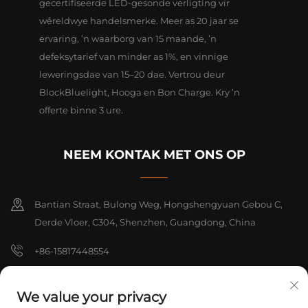
gecertifiseerde LED-gesonde verligting vir
wêreldwye handelsmerke. Meer as 20 jaar se
ervaring, ’n waarborg van 15 maande, ’n
defeksytarief van minder as 1%, en vinnige
leweringsdae van 15–20 dae. Vertrou deur
BlockBluelight, Hooga en Bon Charge. Kry ’n
offerte binne 3 ure.
NEEM KONTAK MET ONS OP
Bantian Straat, Bulong Weg, Hongshengyuan Gebou C,
Derde Vloer, C304, Shenzhen, Guangdong, China
+86-15817448554
[email protected]
We value your privacy