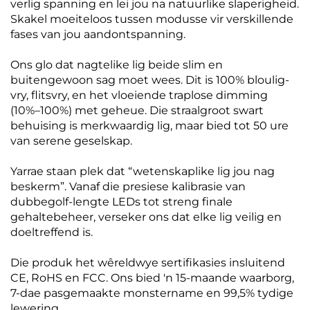
verlig spanning en lei jou na natuurlike slaperigheid.
Skakel moeiteloos tussen modusse vir verskillende
fases van jou aandontspanning.
Ons glo dat nagtelike lig beide slim en
buitengewoon sag moet wees. Dit is 100% bloulig-
vry, flitsvry, en het vloeiende traplose dimming
(10%–100%) met geheue. Die straalgroot swart
behuising is merkwaardig lig, maar bied tot 50 ure
van serene geselskap.
Yarrae staan plek dat “wetenskaplike lig jou nag
beskerm”. Vanaf die presiese kalibrasie van
dubbegolf-lengte LEDs tot streng finale
gehaltebeheer, verseker ons dat elke lig veilig en
doeltreffend is.
Die produk het wêreldwye sertifikasies insluitend
CE, RoHS en FCC. Ons bied 'n 15-maande waarborg,
7-dae pasgemaakte monstername en 99,5% tydige
lewering.