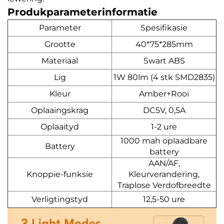
Produkparameterinformatie
Parameter
Spesifikasie
Grootte
40*75*285mm
Materiaal
Swart ABS
Lig
1W 80lm (4 stk SMD2835)
Kleur
Amber+Rooi
Oplaaingskrag
DC5V, 0,5A
Oplaaityd
1-2 ure
1000 mah oplaadbare
Battery
battery
AAN/AF,
Knoppie-funksie
Kleurverandering,
Traplose Verdofbreedte
Verligtingstyd
12,5-50 ure