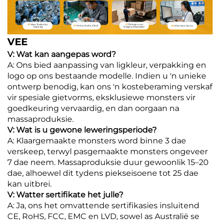
VEE
V: Wat kan aangepas word?
A: Ons bied aanpassing van ligkleur, verpakking en
logo op ons bestaande modelle. Indien u 'n unieke
ontwerp benodig, kan ons 'n kosteberaming verskaf
vir spesiale gietvorms, eksklusiewe monsters vir
goedkeuring vervaardig, en dan oorgaan na
massaproduksie.
V: Wat is u gewone leweringsperiode?
A: Klaargemaakte monsters word binne 3 dae
verskeep, terwyl pasgemaakte monsters ongeveer
7 dae neem. Massaproduksie duur gewoonlik 15–20
dae, alhoewel dit tydens piekseisoene tot 25 dae
kan uitbrei.
V: Watter sertifikate het julle?
A: Ja, ons het omvattende sertifikasies insluitend
CE, RoHS, FCC, EMC en LVD, sowel as Australië se