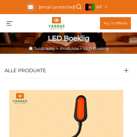
AF
[email protected]
Kry 'n offerte
LED Boeklig
Tuisbladsy
>
Produkte
>
LED Boeklig
ALLE PRODUKTE