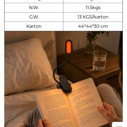
N.W.
11.5kgs
G.W.
13 KGS/karton
Karton
44*44*30 cm