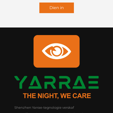
Dien in
Shenzhen Yarrae-tegnologie verskaf