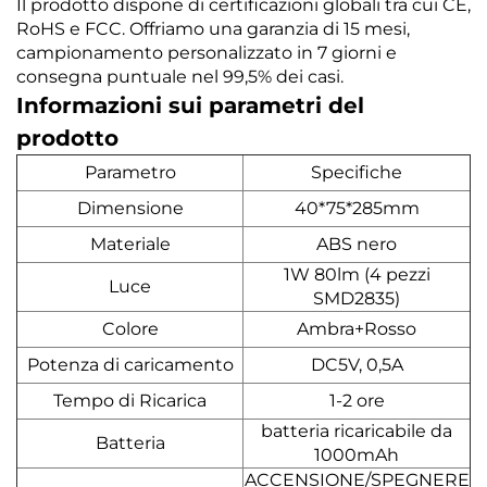
Il prodotto dispone di certificazioni globali tra cui CE,
RoHS e FCC. Offriamo una garanzia di 15 mesi,
campionamento personalizzato in 7 giorni e
consegna puntuale nel 99,5% dei casi.
Informazioni sui parametri del
prodotto
Parametro
Specifiche
Dimensione
40*75*285mm
Materiale
ABS nero
1W 80lm (4 pezzi
Luce
SMD2835)
Colore
Ambra+Rosso
Potenza di caricamento
DC5V, 0,5A
Tempo di Ricarica
1-2 ore
batteria ricaricabile da
Batteria
1000mAh
ACCENSIONE/SPEGNERE