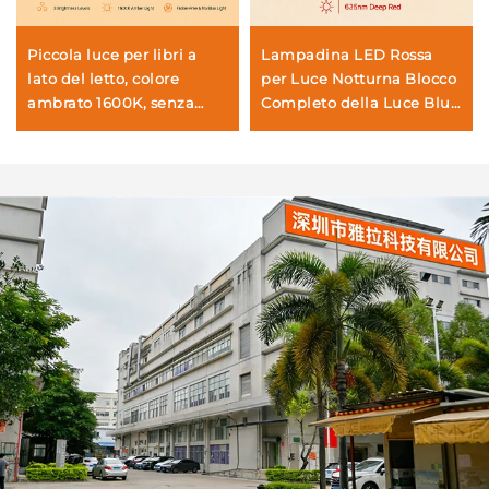
Piccola luce per libri a
Lampadina LED Rossa
lato del letto, colore
per Luce Notturna Blocco
ambrato 1600K, senza
Completo della Luce Blu
luce blu, corpo nero, luce
100% Lampadine a Luce
LED per libri
Rossa 625~630nm che
Promuovono la
Melatonina,
3W/5W/7W/9W con
Attacco E27 per Camera
da Letto e Soggiorno