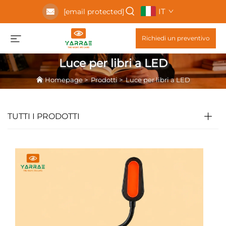
IT
[email protected]
Richiedi un preventivo
Luce per libri a LED
Homepage
>
Prodotti
>
Luce per libri a LED
TUTTI I PRODOTTI