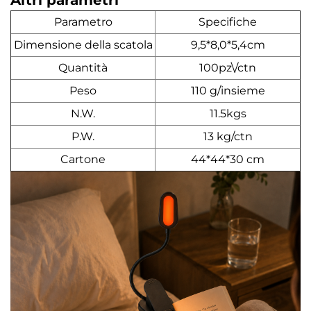
Parametro
Specifiche
Dimensione della scatola
9,5*8,0*5,4cm
Quantità
100pz\/ctn
Peso
110 g/insieme
N.W.
11.5kgs
P.W.
13 kg/ctn
Cartone
44*44*30 cm