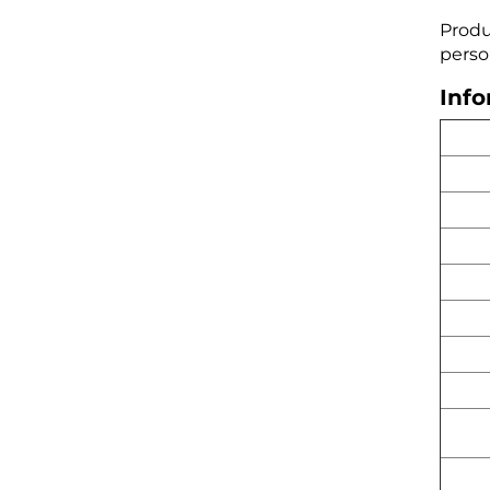
Produ
perso
Inf