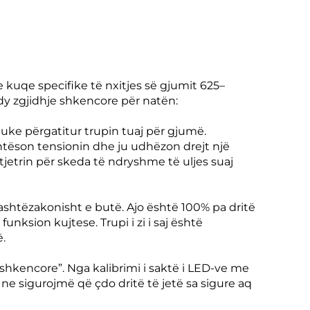
e kuqe specifike të nxitjes së gjumit 625–
dy zgjidhje shkencore për natën:
uke përgatitur trupin tuaj për gjumë.
htëson tensionin dhe ju udhëzon drejt një
tjetrin për skeda të ndryshme të uljes suaj
ashtëzakonisht e butë. Ajo është 100% pa dritë
nksion kujtese. Trupi i zi i saj është
ë.
 shkencore”. Nga kalibrimi i saktë i LED-ve me
e, ne sigurojmë që çdo dritë të jetë sa sigure aq