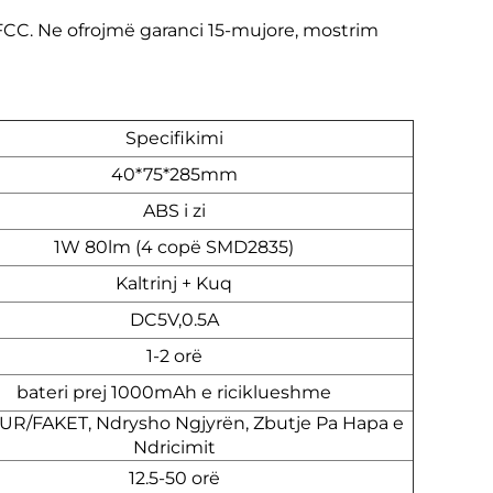
FCC. Ne ofrojmë garanci 15-mujore, mostrim
Specifikimi
40*75*285mm
ABS i zi
1W 80lm (4 copë SMD2835)
Kaltrinj + Kuq
DC5V,0.5A
1-2 orë
bateri prej 1000mAh e riciklueshme
ZUR/FAKET, Ndrysho Ngjyrën, Zbutje Pa Hapa e
Ndricimit
12.5-50 orë