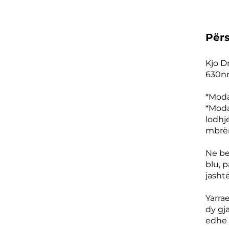
Për
Kjo D
630nm
*Moda
*Moda
lodhj
mbrë
Ne be
blu, 
jasht
Yarra
dy gja
edhe 