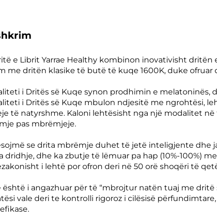
shkrim
ritë e Librit Yarrae Healthy kombinon inovativisht dritën 
 me dritën klasike të butë të kuqe 1600K, duke ofruar 
liteti i Dritës së Kuqe synon prodhimin e melatoninës, d
liteti i Dritës së Kuqe mbulon ndjesitë me ngrohtësi, le
eje të natyrshme. Kaloni lehtësisht nga një modalitet në 
mje pas mbrëmjeje.
sojmë se drita mbrëmje duhet të jetë inteligjente dhe j
pa dridhje, dhe ka zbutje të lëmuar pa hap (10%-100%) me fu
ëzakonisht i lehtë por ofron deri në 50 orë shoqëri të qet
e është i angazhuar për të “mbrojtur natën tuaj me dritë
tësi vale deri te kontrolli rigoroz i cilësisë përfundimtar
efikase.