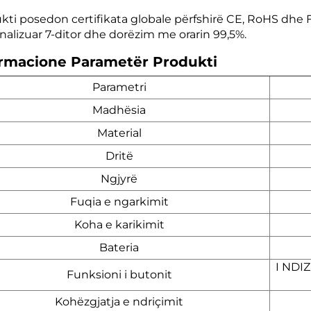
kti posedon certifikata globale përfshirë CE, RoHS dhe 
nalizuar 7-ditor dhe dorëzim me orarin 99,5%.
ormacione Parametër Produkti
Parametri
Madhësia
Material
Dritë
Ngjyrë
Fuqia e ngarkimit
Koha e karikimit
Bateria
I NDI
Funksioni i butonit
Kohëzgjatja e ndriçimit