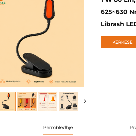
625~630 Nm,
Librash LE
KËRKESE
Përmbledhje
Pr