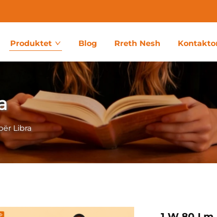
Produktet
Blog
Rreth Nesh
Kontakto
a
për Libra
1 W 80 Lm