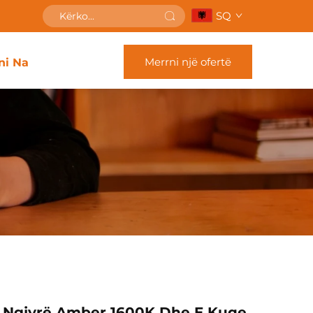
SQ
Merrni një ofertë
ni Na
, Ngjyrë Amber 1600K Dhe E Kuqe