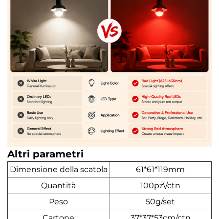
Altri parametri
Dimensione della scatola
61*61*119mm
Quantità
100pz\/ctn
Peso
50g/set
Cartone
37*37*53cm/ctn