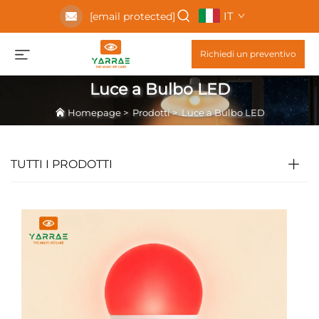
IT
[email protected]
Richiedi un preventivo
Luce a Bulbo LED
Homepage
>
Prodotti
>
Luce a Bulbo LED
TUTTI I PRODOTTI