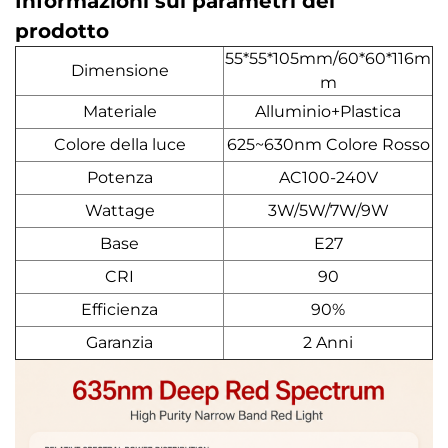
Informazioni sui parametri del
prodotto
55*55*105mm/60*60*116m
Dimensione
m
Materiale
Alluminio+Plastica
Colore della luce
625~630nm Colore Rosso
Potenza
AC100-240V
Wattage
3W/5W/7W/9W
Base
E27
CRI
90
Efficienza
90%
Garanzia
2 Anni