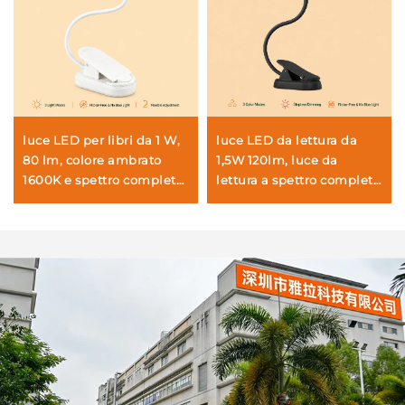
luce LED per libri da 1 W,
luce LED da lettura da
80 lm, colore ambrato
1,5W 120lm, luce da
1600K e spettro completo,
lettura a spettro completo
senza luce blu né
da 4000K e colore
sfarfallio, corpo bianco
ambrato da 1600K, luce
per libri con corpo nero