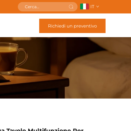
IT
Richiedi un preventivo
 Tavolo Multifunzione Per