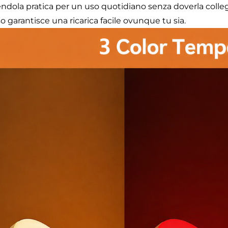
ndola pratica per un uso quotidiano senza doverla colle
o garantisce una ricarica facile ovunque tu sia.