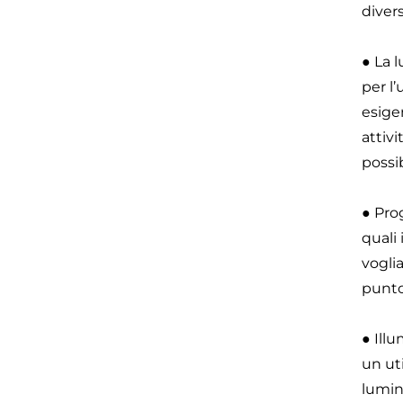
diver
● La 
per l
esigen
attivi
possib
● Pro
quali
vogli
punto
● Ill
un uti
lumin