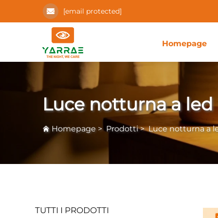
[email protected]
Homepage
Luce notturna a led
Homepage
>
Prodotti
>
Luce notturna a l
TUTTI I PRODOTTI