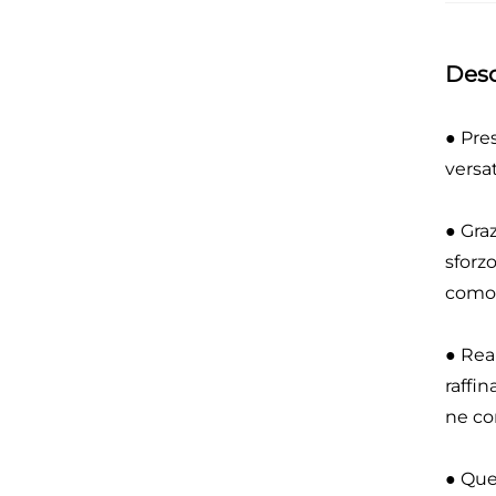
Desc
● Pre
versat
● Gra
sforz
comod
● Rea
raffi
ne co
● Que