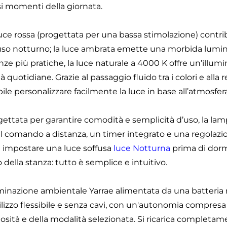
si momenti della giornata.
luce rossa (progettata per una bassa stimolazione) contri
’uso notturno; la luce ambrata emette una morbida lumino
ze più pratiche, la luce naturale a 4000 K offre un’illumin
tà quotidiane. Grazie al passaggio fluido tra i colori e all
ile personalizzare facilmente la luce in base all’atmosfer
gettata per garantire comodità e semplicità d’uso, la lam
 il comando a distanza, un timer integrato e una regolazi
a impostare una luce soffusa
luce Notturna
prima di dorm
 della stanza: tutto è semplice e intuitivo.
uminazione ambientale Yarrae alimentata da una batteria 
lizzo flessibile e senza cavi, con un'autonomia compresa tr
osità e della modalità selezionata. Si ricarica completame