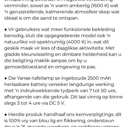
verminder, sowel as ‘n warm amberlig (1600 K) wat
‘n gerusstellende, kalmerende atmosfeer skep wat
ideaal is om die aand te ontspan.
● Vir gebruikers wat meer funksionele bekleding
benodig, sluit die opgegradeerde model ook ‘n
natuurlike vol-spektrumlig (4000 K) in, wat dit
geskik maak vir lees of daaglikse aktiwiteite. Met
gladde kleurwisseling en dimbare helderheid kan u
die beligting maklik aanpas om by u
gemoedstoestand en omgewing te pas.
● Die Yarrae-tafellamp se ingeboude 2500 mAh
herlaaibare battery verseker langdurige werking
met ‘n indrukwekkende tydperk van 7 tot 50 ure,
afhangende van die gebruik. Dit laai vinnig op binne
slegs 3 tot 4 ure via DC 5 V.
● Hierdie produk handhaaf ons kernverpligtings: dit
is 100% vry van blou lig en flikkering, ondersteun
deur ‘n 15-maande waarborg, en sertifiseer volgens