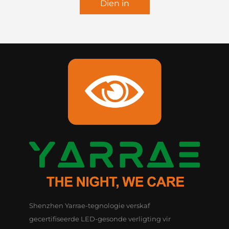
Dien in
Shenzhen Yarrae-tegnologie verskaf
gecertifiseerde LED-gesonde verligting vir