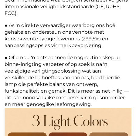
internasionale veiligheidsstandaarde (CE, RoHS,
FCC).
● As 'n direkte vervaardiger waarborg ons hoë
gehalte en ondersteun ons vennote met
konsekwente tydige lewerings (≥99,5%) en
aanpassingsopsies vir merkbevordering.
● Of u nou 'n ontspannende nagroutine skep, u
binne-inrigting verbeter of op soek is na 'n
veelzijdige verligtingsoplossing wat aan
verskillende behoeftes kan aanpas, bied hierdie
lamp die perfekte balans van ontwerp,
funksionaliteit en gemak. Dit is meer as net 'n lig —
dit is 'n noodsaaklike metgesel vir 'n gesonderder
en meer genoeglike leefomgewing.