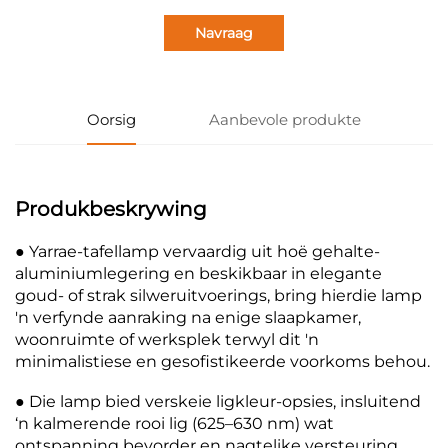
Navraag
Oorsig
Aanbevole produkte
Produkbeskrywing
● Yarrae-tafellamp vervaardig uit hoë gehalte-
aluminiumlegering en beskikbaar in elegante
goud- of strak silweruitvoerings, bring hierdie lamp
'n verfynde aanraking na enige slaapkamer,
woonruimte of werksplek terwyl dit 'n
minimalistiese en gesofistikeerde voorkoms behou.
● Die lamp bied verskeie ligkleur-opsies, insluitend
‘n kalmerende rooi lig (625–630 nm) wat
ontspanning bevorder en nagtelike versteuring