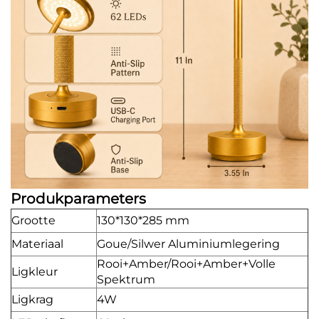
Produkparameters
Grootte
130*130*285 mm
Materiaal
Goue/Silwer Aluminiumlegering
Rooi+Amber/Rooi+Amber+Volle
Ligkleur
Spektrum
Ligkrag
4W