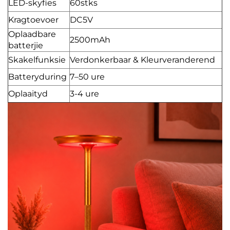
LED-skyfies
60stks
Kragtoevoer
DC5V
Oplaadbare
2500mAh
batterjie
Skakelfunksie
Verdonkerbaar & Kleurveranderend
Batteryduring
7–50 ure
Oplaaityd
3-4 ure