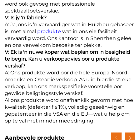
word ook gevoeg met professionele
spektraaltoetsverslae.
V: Is jy 'n fabriek?
A: Ja, ons is ’n vervaardiger wat in Huizhou gebaseer
is, met almal
produkte
wat in ons eie fasiliteit
vervaardig word. Ons kantoor is in Shenzhen geleë
en ons verwelkom besoeke ter plekke.
V: Ek is 'n nuwe koper wat beplan om 'n besigheid
te begin. Kan u verkoopadvies oor u produkte
verskaf?
A: Ons produkte word oor die hele Europa, Noord-
Amerika en Oseanië verkoop. As u in hierdie streke
verkoop, kan ons markspesifieke voorstelle oor
gewilde beligtingsstyle verskaf.
Al ons produkte word onafhanklik gevorm met hoë
kwaliteit (defektarif ≤ 1%), volledig geseënwig en
gepatenteer in die VSA en die EU—wat u help om
op te val met minder mededinging.
Aanbevole produkte