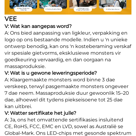
VEE
V: Wat kan aangepas word?
A: Ons bied aanpassing van ligkleur, verpakking en
logo op ons bestaande modelle. Indien u 'n unieke
ontwerp benodig, kan ons 'n kosteberaming verskaf
vir spesiale gietvorms, eksklusiewe monsters vir
goedkeuring vervaardig, en dan oorgaan na
massaproduksie.
V: Wat is u gewone leweringsperiode?
A: Klaargemaakte monsters word binne 3 dae
verskeep, terwyl pasgemaakte monsters ongeveer
7 dae neem. Massaproduksie duur gewoonlik 15–20
dae, alhoewel dit tydens piekseisoene tot 25 dae
kan uitbrei.
V: Watter sertifikate het julle?
A: Ja, ons het omvattende sertifikasies insluitend
CE, RoHS, FCC, EMC en LVD, sowel as Australië se
Global-Mark. Ons LED-chips met gesonde spektrum