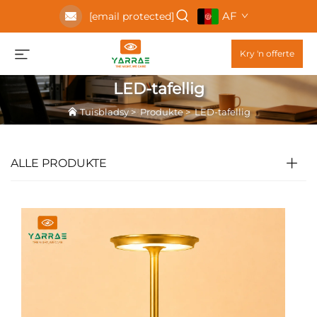
AF
[email protected]
Kry 'n offerte
LED-tafellig
Tuisbladsy
>
Produkte
>
LED-tafellig
ALLE PRODUKTE