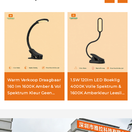
Warm Verkoop Draagbaar
1.5W 120lm LED Boeklig
160 lm 1600K Amber & Vol
4000K Volle Spektrum &
Spektrum Kleur Geen
1600K Amberkleur Leeslig
Blou Lig & Flikkering Wit
Swart Liggaam Boeklig
Liggaam LED Boeklig