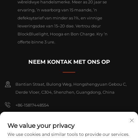
wêreldwye handelsmerke. Meer as 20 jaar se
ervaring, ’n waarborg van 15 maande, ’n
defeksytarief van minder as 1%, en vinnige
leweringsdae van 15–20 dae. Vertrou deur
BlockBluelight, Hooga en Bon Charge. Kry ’n
offerte binne 3 ure.
NEEM KONTAK MET ONS OP
Bantian Straat, Bulong Weg, Hongshengyuan Gebou C,
Derde Vloer, C304, Shenzhen, Guangdong, China
+86-15817448554
[email protected]
We value your privacy
We use cookies and similar tools to provide our services.