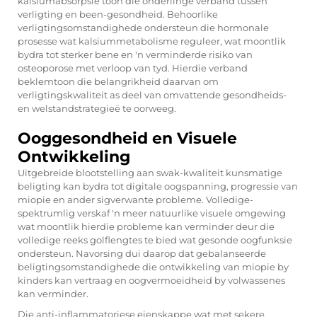
kalsiumabsorpsie toon die onderlinge verband tussen
verligting en been-gesondheid. Behoorlike
verligtingsomstandighede ondersteun die hormonale
prosesse wat kalsiummetabolisme reguleer, wat moontlik
bydra tot sterker bene en 'n verminderde risiko van
osteoporose met verloop van tyd. Hierdie verband
beklemtoon die belangrikheid daarvan om
verligtingskwaliteit as deel van omvattende gesondheids-
en welstandstrategieë te oorweeg.
Ooggesondheid en Visuele
Ontwikkeling
Uitgebreide blootstelling aan swak-kwaliteit kunsmatige
beligting kan bydra tot digitale oogspanning, progressie van
miopie en ander sigverwante probleme. Volledige-
spektrumlig verskaf 'n meer natuurlike visuele omgewing
wat moontlik hierdie probleme kan verminder deur die
volledige reeks golflengtes te bied wat gesonde oogfunksie
ondersteun. Navorsing dui daarop dat gebalanseerde
beligtingsomstandighede die ontwikkeling van miopie by
kinders kan vertraag en oogvermoeidheid by volwassenes
kan verminder.
Die anti-inflammatoriese eienskappe wat met sekere