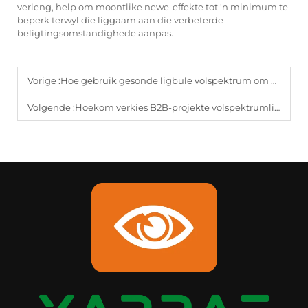
verleng, help om moontlike newe-effekte tot 'n minimum te
beperk terwyl die liggaam aan die verbeterde
beligtingsomstandighede aanpas.
Vorige :
Hoe gebruik gesonde ligbule volspektrum om natuurlike daglig te naboots?
Volgende :
Hoekom verkies B2B-projekte volspektrumlig bo standaard-LED-belysing?