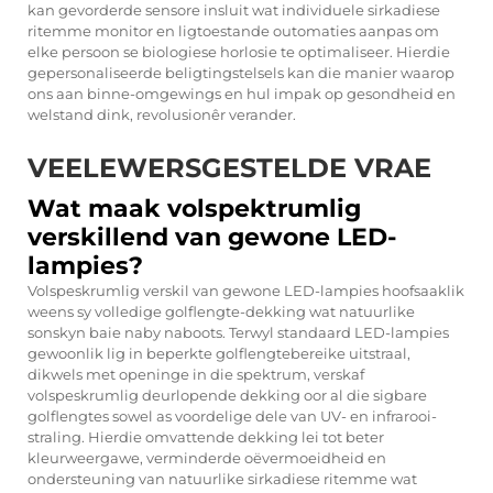
kan gevorderde sensore insluit wat individuele sirkadiese
ritemme monitor en ligtoestande outomaties aanpas om
elke persoon se biologiese horlosie te optimaliseer. Hierdie
gepersonaliseerde beligtingstelsels kan die manier waarop
ons aan binne-omgewings en hul impak op gesondheid en
welstand dink, revolusionêr verander.
VEELEWERSGESTELDE VRAE
Wat maak volspektrumlig
verskillend van gewone LED-
lampies?
Volspeskrumlig verskil van gewone LED-lampies hoofsaaklik
weens sy volledige golflengte-dekking wat natuurlike
sonskyn baie naby naboots. Terwyl standaard LED-lampies
gewoonlik lig in beperkte golflengtebereike uitstraal,
dikwels met openinge in die spektrum, verskaf
volspeskrumlig deurlopende dekking oor al die sigbare
golflengtes sowel as voordelige dele van UV- en infrarooi-
straling. Hierdie omvattende dekking lei tot beter
kleurweergawe, verminderde oëvermoeidheid en
ondersteuning van natuurlike sirkadiese ritemme wat