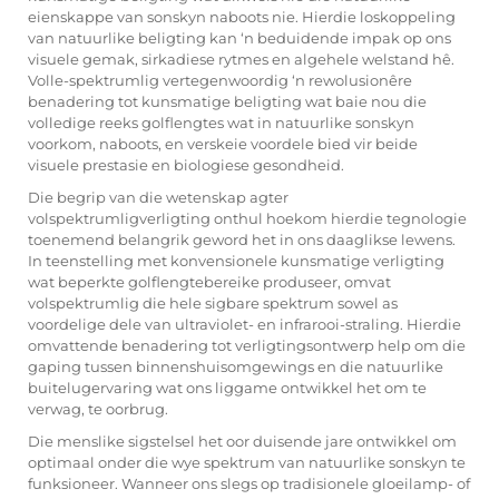
eienskappe van sonskyn naboots nie. Hierdie loskoppeling
van natuurlike beligting kan ‘n beduidende impak op ons
visuele gemak, sirkadiese rytmes en algehele welstand hê.
Volle-spektrumlig
vertegenwoordig ‘n rewolusionêre
benadering tot kunsmatige beligting wat baie nou die
volledige reeks golflengtes wat in natuurlike sonskyn
voorkom, naboots, en verskeie voordele bied vir beide
visuele prestasie en biologiese gesondheid.
Die begrip van die wetenskap agter
volspektrumligverligting onthul hoekom hierdie tegnologie
toenemend belangrik geword het in ons daaglikse lewens.
In teenstelling met konvensionele kunsmatige verligting
wat beperkte golflengtebereike produseer, omvat
volspektrumlig die hele sigbare spektrum sowel as
voordelige dele van ultraviolet- en infrarooi-straling. Hierdie
omvattende benadering tot verligtingsontwerp help om die
gaping tussen binnenshuisomgewings en die natuurlike
buitelugervaring wat ons liggame ontwikkel het om te
verwag, te oorbrug.
Die menslike sigstelsel het oor duisende jare ontwikkel om
optimaal onder die wye spektrum van natuurlike sonskyn te
funksioneer. Wanneer ons slegs op tradisionele gloeilamp- of