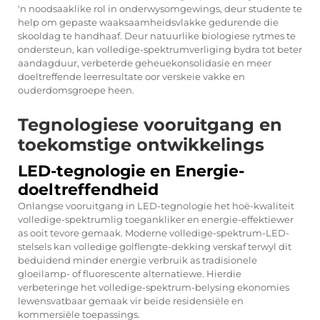
'n noodsaaklike rol in onderwysomgewings, deur studente te
help om gepaste waaksaamheidsvlakke gedurende die
skooldag te handhaaf. Deur natuurlike biologiese rytmes te
ondersteun, kan volledige-spektrumverliging bydra tot beter
aandagduur, verbeterde geheuekonsolidasie en meer
doeltreffende leerresultate oor verskeie vakke en
ouderdomsgroepe heen.
Tegnologiese vooruitgang en
toekomstige ontwikkelings
LED-tegnologie en Energie-
doeltreffendheid
Onlangse vooruitgang in LED-tegnologie het hoë-kwaliteit
volledige-spektrumlig toegankliker en energie-effektiewer
as ooit tevore gemaak. Moderne volledige-spektrum-LED-
stelsels kan volledige golflengte-dekking verskaf terwyl dit
beduidend minder energie verbruik as tradisionele
gloeilamp- of fluorescente alternatiewe. Hierdie
verbeteringe het volledige-spektrum-belysing ekonomies
lewensvatbaar gemaak vir beide residensiële en
kommersiële toepassings.