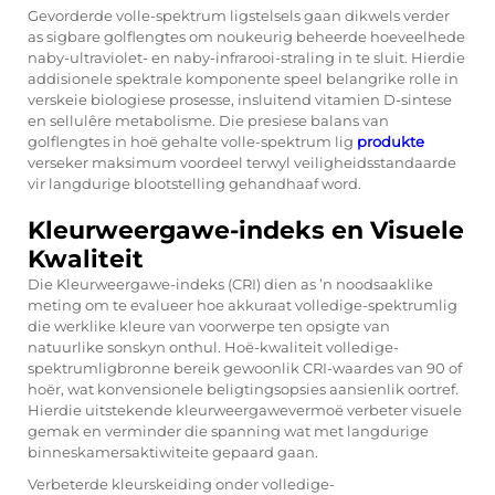
Gevorderde volle-spektrum ligstelsels gaan dikwels verder
as sigbare golflengtes om noukeurig beheerde hoeveelhede
naby-ultraviolet- en naby-infrarooi-straling in te sluit. Hierdie
addisionele spektrale komponente speel belangrike rolle in
verskeie biologiese prosesse, insluitend vitamien D-sintese
en sellulêre metabolisme. Die presiese balans van
golflengtes in hoë gehalte volle-spektrum lig
produkte
verseker maksimum voordeel terwyl veiligheidsstandaarde
vir langdurige blootstelling gehandhaaf word.
Kleurweergawe-indeks en Visuele
Kwaliteit
Die Kleurweergawe-indeks (CRI) dien as ’n noodsaaklike
meting om te evalueer hoe akkuraat volledige-spektrumlig
die werklike kleure van voorwerpe ten opsigte van
natuurlike sonskyn onthul. Hoë-kwaliteit volledige-
spektrumligbronne bereik gewoonlik CRI-waardes van 90 of
hoër, wat konvensionele beligtingsopsies aansienlik oortref.
Hierdie uitstekende kleurweergawevermoë verbeter visuele
gemak en verminder die spanning wat met langdurige
binneskamersaktiwiteite gepaard gaan.
Verbeterde kleurskeiding onder volledige-