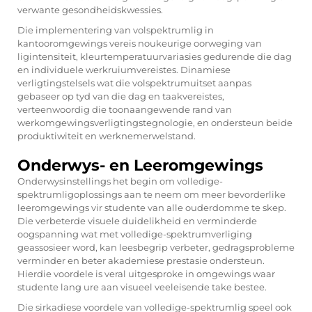
verwante gesondheidskwessies.
Die implementering van volspektrumlig in
kantooromgewings vereis noukeurige oorweging van
ligintensiteit, kleurtemperatuurvariasies gedurende die dag
en individuele werkruiumvereistes. Dinamiese
verligtingstelsels wat die volspektrumuitset aanpas
gebaseer op tyd van die dag en taakvereistes,
verteenwoordig die toonaangewende rand van
werkomgewingsverligtingstegnologie, en ondersteun beide
produktiwiteit en werknemerwelstand.
Onderwys- en Leeromgewings
Onderwysinstellings het begin om volledige-
spektrumligoplossings aan te neem om meer bevorderlike
leeromgewings vir studente van alle ouderdomme te skep.
Die verbeterde visuele duidelikheid en verminderde
oogspanning wat met volledige-spektrumverliging
geassosieer word, kan leesbegrip verbeter, gedragsprobleme
verminder en beter akademiese prestasie ondersteun.
Hierdie voordele is veral uitgesproke in omgewings waar
studente lang ure aan visueel veeleisende take bestee.
Die sirkadiese voordele van volledige-spektrumlig speel ook