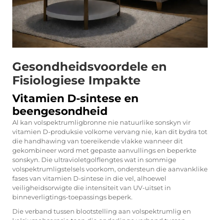
Gesondheidsvoordele en
Fisiologiese Impakte
Vitamien D-sintese en
beengesondheid
Al kan volspektrumligbronne nie natuurlike sonskyn vir
vitamien D-produksie volkome vervang nie, kan dit bydra tot
die handhawing van toereikende vlakke wanneer dit
gekombineer word met gepaste aanvullings en beperkte
sonskyn. Die ultravioletgolflengtes wat in sommige
volspektrumligstelsels voorkom, ondersteun die aanvanklike
fases van vitamien D-sintese in die vel, alhoewel
veiligheidsorwigte die intensiteit van UV-uitset in
binneverligtings-toepassings beperk.
Die verband tussen blootstelling aan volspektrumlig en