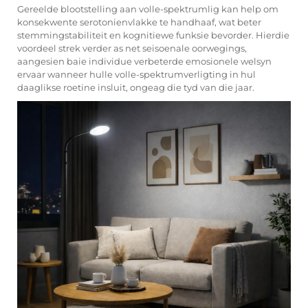
Gereelde blootstelling aan
volle-spektrumlig
kan help om
konsekwente serotonienvlakke te handhaaf, wat beter
stemmingstabiliteit en kognitiewe funksie bevorder. Hierdie
voordeel strek verder as net seisoenale oorwegings,
aangesien baie individue verbeterde emosionele welsyn
ervaar wanneer hulle volle-spektrumverligting in hul
daaglikse roetine insluit, ongeag die tyd van die jaar.