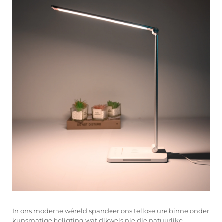
In ons moderne wêreld spandeer ons tellose ure binne onder
kunsmatige beligting wat dikwels nie die natuurlike