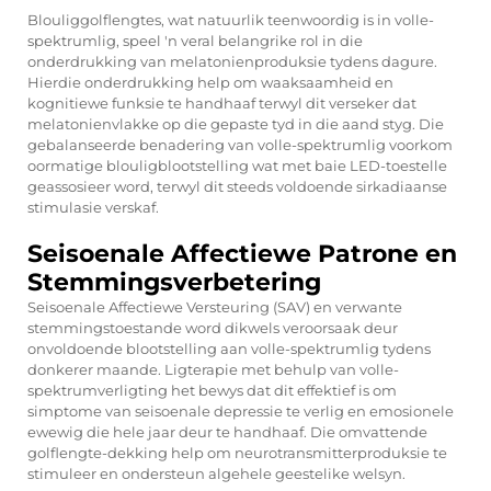
Blouliggolflengtes, wat natuurlik teenwoordig is in volle-
spektrumlig, speel 'n veral belangrike rol in die
onderdrukking van melatonienproduksie tydens dagure.
Hierdie onderdrukking help om waaksaamheid en
kognitiewe funksie te handhaaf terwyl dit verseker dat
melatonienvlakke op die gepaste tyd in die aand styg. Die
gebalanseerde benadering van volle-spektrumlig voorkom
oormatige blouligblootstelling wat met baie LED-toestelle
geassosieer word, terwyl dit steeds voldoende sirkadiaanse
stimulasie verskaf.
Seisoenale Affectiewe Patrone en
Stemmingsverbetering
Seisoenale Affectiewe Versteuring (SAV) en verwante
stemmingstoestande word dikwels veroorsaak deur
onvoldoende blootstelling aan volle-spektrumlig tydens
donkerer maande. Ligterapie met behulp van volle-
spektrumverligting het bewys dat dit effektief is om
simptome van seisoenale depressie te verlig en emosionele
ewewig die hele jaar deur te handhaaf. Die omvattende
golflengte-dekking help om neurotransmitterproduksie te
stimuleer en ondersteun algehele geestelike welsyn.