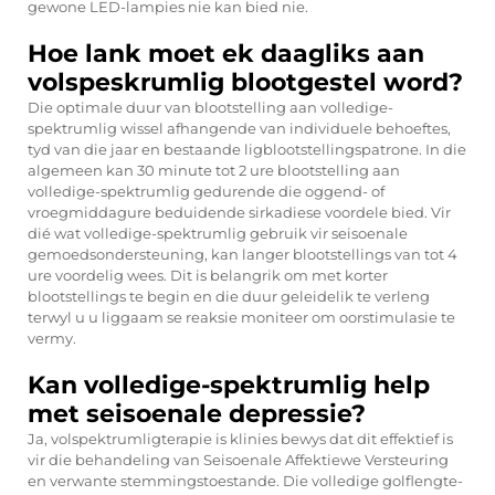
gewone LED-lampies nie kan bied nie.
Hoe lank moet ek daagliks aan
volspeskrumlig blootgestel word?
Die optimale duur van blootstelling aan volledige-
spektrumlig wissel afhangende van individuele behoeftes,
tyd van die jaar en bestaande ligblootstellingspatrone. In die
algemeen kan 30 minute tot 2 ure blootstelling aan
volledige-spektrumlig gedurende die oggend- of
vroegmiddagure beduidende sirkadiese voordele bied. Vir
dié wat volledige-spektrumlig gebruik vir seisoenale
gemoedsondersteuning, kan langer blootstellings van tot 4
ure voordelig wees. Dit is belangrik om met korter
blootstellings te begin en die duur geleidelik te verleng
terwyl u u liggaam se reaksie moniteer om oorstimulasie te
vermy.
Kan volledige-spektrumlig help
met seisoenale depressie?
Ja, volspektrumligterapie is klinies bewys dat dit effektief is
vir die behandeling van Seisoenale Affektiewe Versteuring
en verwante stemmingstoestande. Die volledige golflengte-