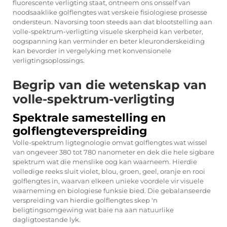
fluorescente verligting staat, ontneem ons onsself van
noodsaaklike golflengtes wat verskeie fisiologiese prosesse
ondersteun. Navorsing toon steeds aan dat blootstelling aan
volle-spektrum-verligting visuele skerpheid kan verbeter,
oogspanning kan verminder en beter kleuronderskeiding
kan bevorder in vergelyking met konvensionele
verligtingsoplossings.
Begrip van die wetenskap van
volle-spektrum-verligting
Spektrale samestelling en
golflengteverspreiding
Volle-spektrum ligtegnologie omvat golflengtes wat wissel
van ongeveer 380 tot 780 nanometer en dek die hele sigbare
spektrum wat die menslike oog kan waarneem. Hierdie
volledige reeks sluit violet, blou, groen, geel, oranje en rooi
golflengtes in, waarvan elkeen unieke voordele vir visuele
waarneming en biologiese funksie bied. Die gebalanseerde
verspreiding van hierdie golflengtes skep 'n
beligtingsomgewing wat baie na aan natuurlike
dagligtoestande lyk.