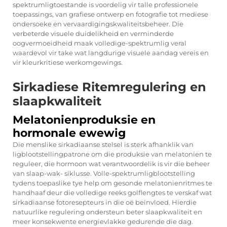
spektrumligtoestande is voordelig vir talle professionele
toepassings, van grafiese ontwerp en fotografie tot mediese
ondersoeke en vervaardigingskwaliteitsbeheer. Die
verbeterde visuele duidelikheid en verminderde
oogvermoeidheid maak volledige-spektrumlig veral
waardevol vir take wat langdurige visuele aandag vereis en
vir kleurkritiese werkomgewings.
Sirkadiese Ritemregulering en
slaapkwaliteit
Melatonienproduksie en
hormonale ewewig
Die menslike sirkadiaanse stelsel is sterk afhanklik van
ligblootstellingpatrone om die produksie van melatonien te
reguleer, die hormoon wat verantwoordelik is vir die beheer
van slaap-wak- siklusse. Volle-spektrumligblootstelling
tydens toepaslike tye help om gesonde melatonienritmes te
handhaaf deur die volledige reeks golflengtes te verskaf wat
sirkadiaanse fotoresepteurs in die oë beïnvloed. Hierdie
natuurlike regulering ondersteun beter slaapkwaliteit en
meer konsekwente energievlakke gedurende die dag.