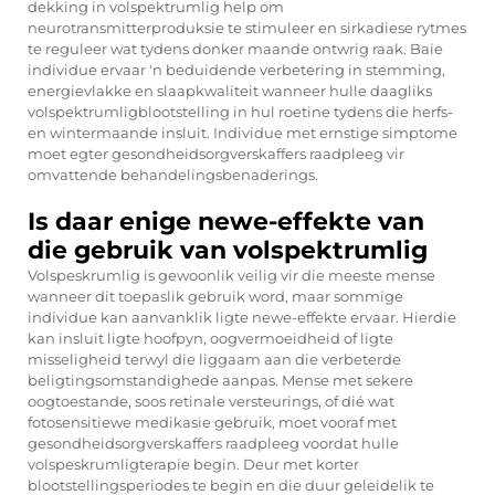
dekking in volspektrumlig help om
neurotransmitterproduksie te stimuleer en sirkadiese rytmes
te reguleer wat tydens donker maande ontwrig raak. Baie
individue ervaar 'n beduidende verbetering in stemming,
energievlakke en slaapkwaliteit wanneer hulle daagliks
volspektrumligblootstelling in hul roetine tydens die herfs-
en wintermaande insluit. Individue met ernstige simptome
moet egter gesondheidsorgverskaffers raadpleeg vir
omvattende behandelingsbenaderings.
Is daar enige newe-effekte van
die gebruik van volspektrumlig
Volspeskrumlig is gewoonlik veilig vir die meeste mense
wanneer dit toepaslik gebruik word, maar sommige
individue kan aanvanklik ligte newe-effekte ervaar. Hierdie
kan insluit ligte hoofpyn, oogvermoeidheid of ligte
misseligheid terwyl die liggaam aan die verbeterde
beligtingsomstandighede aanpas. Mense met sekere
oogtoestande, soos retinale versteurings, of dié wat
fotosensitiewe medikasie gebruik, moet vooraf met
gesondheidsorgverskaffers raadpleeg voordat hulle
volspeskrumligterapie begin. Deur met korter
blootstellingsperiodes te begin en die duur geleidelik te