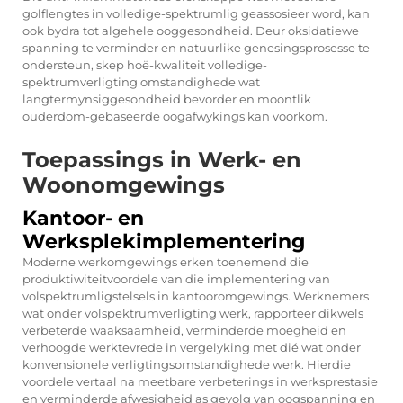
golflengtes in volledige-spektrumlig geassosieer word, kan
ook bydra tot algehele ooggesondheid. Deur oksidatiewe
spanning te verminder en natuurlike genesingsprosesse te
ondersteun, skep hoë-kwaliteit volledige-
spektrumverligting omstandighede wat
langtermynsiggesondheid bevorder en moontlik
ouderdom-gebaseerde oogafwykings kan voorkom.
Toepassings in Werk- en
Woonomgewings
Kantoor- en
Werksplekimplementering
Moderne werkomgewings erken toenemend die
produktiwiteitvoordele van die implementering van
volspektrumligstelsels in kantooromgewings. Werknemers
wat onder volspektrumverligting werk, rapporteer dikwels
verbeterde waaksaamheid, verminderde moegheid en
verhoogde werktevrede in vergelyking met dié wat onder
konvensionele verligtingsomstandighede werk. Hierdie
voordele vertaal na meetbare verbeterings in werksprestasie
en verminderde afwesigheid as gevolg van oogspanning en