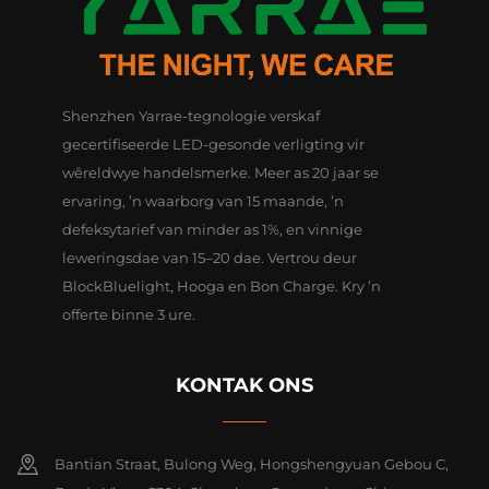
Shenzhen Yarrae-tegnologie verskaf
gecertifiseerde LED-gesonde verligting vir
wêreldwye handelsmerke. Meer as 20 jaar se
ervaring, ’n waarborg van 15 maande, ’n
defeksytarief van minder as 1%, en vinnige
leweringsdae van 15–20 dae. Vertrou deur
BlockBluelight, Hooga en Bon Charge. Kry ’n
offerte binne 3 ure.
KONTAK ONS
Bantian Straat, Bulong Weg, Hongshengyuan Gebou C,