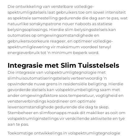
Die ontwikkeling van verstelbare volledige-
spektrumligstelsels laat gebruikers toe om sowel intensiteit
as spektrale samestelling gedurende die dag aan te pas, wat
natuurlike sonskynpatrone nouer naboots as statiese
belysingsoplossings. Hierdie slim belysingsstelsels kan
outomaties op omgewingsomstandighede en
gebruikersvoorkeure reageer, en optimeer volledige-
spektrumliglewering vir maksimum voordeel terwyl
energieverbruik tot 'n minimum beperk word.
Integrasie met Slim Tuisstelsels
Die integrasie van volspektrumligtegnologie met
slimhuisoutomatiseringstelsels verteenwoordig 'n
opwindende nuwe grens in residensiële beligting. Hierdie
gevorderde stelsels kan volspektrumbeligting saam met
ander omgewingsfaktore soos temperatuur, vogtigheid en
vensterverbindings koördineer om optimale
lewensomstandighede gedurende die dag te skep.
Stembeheer en slimfoonapps maak dit makliker as ooit om
volspektrumliginstellings vir verskillende aktiwiteite en tye
aan te pas.
Toekomstige ontwikkelings in volspektrumligtegnologie