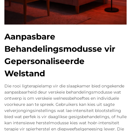
Aanpasbare
Behandelingsmodusse vir
Gepersonaliseerde
Welstand
Die rooi ligterapielamp vir die slaapkamer bied ongekende
aanpasbaarheid deur verskeie behandelingsmodusse wat
ontwerp is om verskeie welnessbehoeftes en individuele
voorkeure aan te spreek. Gebruikers kan kies uit sagte
velverjongingsinstellings wat lae-intensiteit blootstelling
bied wat perfek is vir daaglikse gesigsbehandelings, of hulle
kan intensiewe herstelmodusse kies wat hoër-intensiteit
terapie vir spierherstel en diepweefselgeneesing lewer. Die