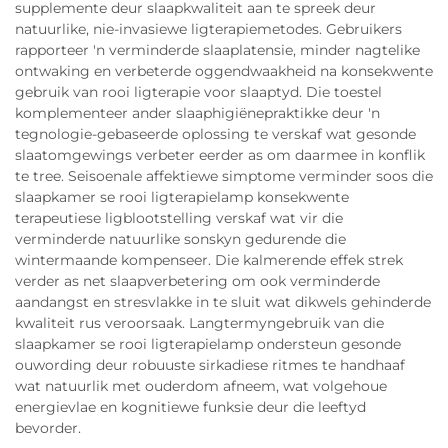
supplemente deur slaapkwaliteit aan te spreek deur
natuurlike, nie-invasiewe ligterapiemetodes. Gebruikers
rapporteer 'n verminderde slaaplatensie, minder nagtelike
ontwaking en verbeterde oggendwaakheid na konsekwente
gebruik van rooi ligterapie voor slaaptyd. Die toestel
komplementeer ander slaaphigiënepraktikke deur 'n
tegnologie-gebaseerde oplossing te verskaf wat gesonde
slaatomgewings verbeter eerder as om daarmee in konflik
te tree. Seisoenale affektiewe simptome verminder soos die
slaapkamer se rooi ligterapielamp konsekwente
terapeutiese ligblootstelling verskaf wat vir die
verminderde natuurlike sonskyn gedurende die
wintermaande kompenseer. Die kalmerende effek strek
verder as net slaapverbetering om ook verminderde
aandangst en stresvlakke in te sluit wat dikwels gehinderde
kwaliteit rus veroorsaak. Langtermyngebruik van die
slaapkamer se rooi ligterapielamp ondersteun gesonde
ouwording deur robuuste sirkadiese ritmes te handhaaf
wat natuurlik met ouderdom afneem, wat volgehoue
energievlae en kognitiewe funksie deur die leeftyd
bevorder.