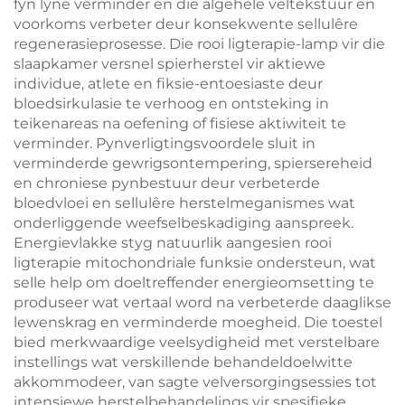
fyn lyne verminder en die algehele veltekstuur en
voorkoms verbeter deur konsekwente sellulêre
regenerasieprosesse. Die rooi ligterapie-lamp vir die
slaapkamer versnel spierherstel vir aktiewe
individue, atlete en fiksie-entoesiaste deur
bloedsirkulasie te verhoog en ontsteking in
teikenareas na oefening of fisiese aktiwiteit te
verminder. Pynverligtingsvoordele sluit in
verminderde gewrigsontempering, spiersereheid
en chroniese pynbestuur deur verbeterde
bloedvloei en sellulêre herstelmeganismes wat
onderliggende weefselbeskadiging aanspreek.
Energievlakke styg natuurlik aangesien rooi
ligterapie mitochondriale funksie ondersteun, wat
selle help om doeltreffender energieomsetting te
produseer wat vertaal word na verbeterde daaglikse
lewenskrag en verminderde moegheid. Die toestel
bied merkwaardige veelsydigheid met verstelbare
instellings wat verskillende behandeldoelwitte
akkommodeer, van sagte velversorgingsessies tot
intensiewe herstelbehandelings vir spesifieke