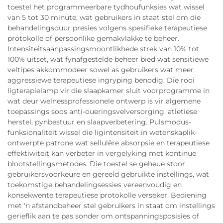
toestel het programmeerbare tydhoufunksies wat wissel
van 5 tot 30 minute, wat gebruikers in staat stel om die
behandelingsduur presies volgens spesifieke terapeutiese
protokolle of persoonlike gemakvlakke te beheer.
Intensiteitsaanpassingsmoontlikhede strek van 10% tot
100% uitset, wat fynafgestelde beheer bied wat sensitiewe
veltipes akkommodeer sowel as gebruikers wat meer
aggressiewe terapeutiese ingryping benodig. Die rooi
ligterapielamp vir die slaapkamer sluit voorprogramme in
wat deur welnessprofessionele ontwerp is vir algemene
toepassings soos anti-oueringsvelversorging, atletiese
herstel, pynbestuur en slaapverbetering. Pulsmodus-
funksionaliteit wissel die ligintensiteit in wetenskaplik-
ontwerpte patrone wat sellulêre absorpsie en terapeutiese
effektiwiteit kan verbeter in vergelyking met kontinue
blootstellingsmetodes. Die toestel se geheue stoor
gebruikersvoorkeure en gereeld gebruikte instellings, wat
toekomstige behandelingsessies vereenvoudig en
konsekwente terapeutiese protokolle verseker. Bediening
met 'n afstandbeheer stel gebruikers in staat om instellings
gerieflik aan te pas sonder om ontspanningsposisies of