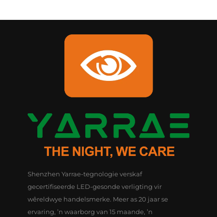
Shenzhen Yarrae-tegnologie verskaf
gecertifiseerde LED-gesonde verligting vir
wêreldwye handelsmerke. Meer as 20 jaar se
ervaring, ’n waarborg van 15 maande, ’n