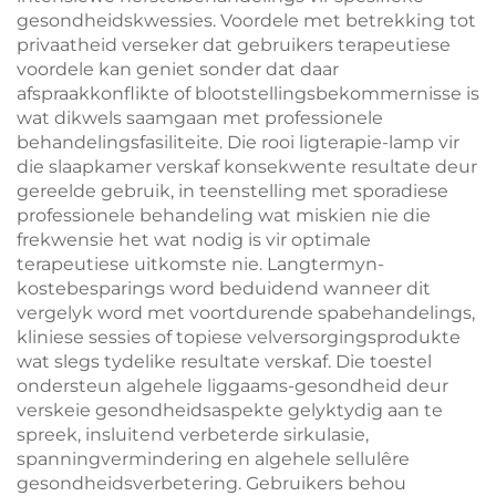
gesondheidskwessies. Voordele met betrekking tot
privaatheid verseker dat gebruikers terapeutiese
voordele kan geniet sonder dat daar
afspraakkonflikte of blootstellingsbekommernisse is
wat dikwels saamgaan met professionele
behandelingsfasiliteite. Die rooi ligterapie-lamp vir
die slaapkamer verskaf konsekwente resultate deur
gereelde gebruik, in teenstelling met sporadiese
professionele behandeling wat miskien nie die
frekwensie het wat nodig is vir optimale
terapeutiese uitkomste nie. Langtermyn-
kostebesparings word beduidend wanneer dit
vergelyk word met voortdurende spabehandelings,
kliniese sessies of topiese velversorgingsprodukte
wat slegs tydelike resultate verskaf. Die toestel
ondersteun algehele liggaams-gesondheid deur
verskeie gesondheidsaspekte gelyktydig aan te
spreek, insluitend verbeterde sirkulasie,
spanningvermindering en algehele sellulêre
gesondheidsverbetering. Gebruikers behou