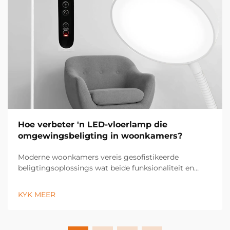
Hoe verbeter 'n LED-vloerlamp die
omgewingsbeligting in woonkamers?
Moderne woonkamers vereis gesofistikeerde
beligtingsoplossings wat beide funksionaliteit en
estetiese aantreklikheid verbeter. 'n LED-vloerlamp
tree op as 'n veelsoortige beligtingsinrigting wat die
KYK MEER
atmosfeer van enige ruimte deur sy energie-
doeltreffende tegnologie transformeer...