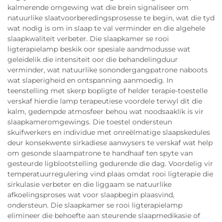
kalmerende omgewing wat die brein signaliseer om
natuurlike slaatvoorberedingsprosesse te begin, wat die tyd
wat nodig is om in slaap te val verminder en die algehele
slaapkwaliteit verbeter. Die slaapkamer se rooi
ligterapielamp beskik oor spesiale aandmodusse wat
geleidelik die intensiteit oor die behandelingduur
verminder, wat natuurlike sonondergangpatrone naboots
wat slaperigheid en ontspanning aanmoedig. In
teenstelling met skerp bopligte of helder terapie-toestelle
verskaf hierdie lamp terapeutiese voordele terwyl dit die
kalm, gedempde atmosfeer behou wat noodsaaklik is vir
slaapkameromgewings. Die toestel ondersteun
skuifwerkers en individue met onreëlmatige slaapskedules
deur konsekwente sirkadiese aanwysers te verskaf wat help
om gesonde slaampatrone te handhaaf ten spyte van
gesteurde ligblootstelling gedurende die dag. Voordelig vir
temperatuurregulering vind plaas omdat rooi ligterapie die
sirkulasie verbeter en die liggaam se natuurlike
afkoelingsproses wat voor slaapbegin plaasvind,
ondersteun. Die slaapkamer se rooi ligterapielamp
elimineer die behoefte aan steurende slaapmedikasie of