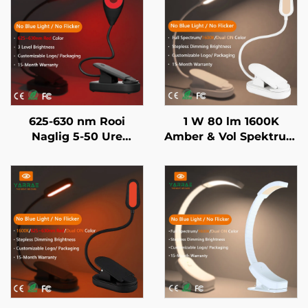
625-630 nm Rooi
1 W 80 lm 1600K
Naglig 5-50 Ure
Amber & Vol Spektrum
Gebruik 3 Helderheid
Kleur Geen Blou Lig &
Instellings Swart
Flikkering Wit
Liggaam Vinnige 1-Uur
Liggaam LED Boeklig
USB Herlaai