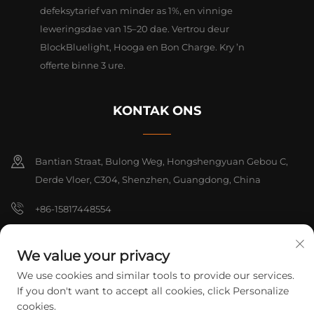
defeksytarief van minder as 1%, en vinnige
leweringsdae van 15–20 dae. Vertrou deur
BlockBluelight, Hooga en Bon Charge. Kry ’n
offerte binne 3 ure.
KONTAK ONS
Bantian Straat, Bulong Weg, Hongshengyuan Gebou C,
Derde Vloer, C304, Shenzhen, Guangdong, China
+86-15817448554
[email protected]
We value your privacy
We use cookies and similar tools to provide our services.
Kopiereg © 2026 Shenzhen Yarrae Technology Co., Ltd. Beijing Alle
If you don't want to accept all cookies, click Personalize
regte voorbehou.
Privatheidbeleid
cookies.