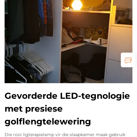
Gevorderde LED-tegnologie
met presiese
golflengtelewering
Die rooi ligterapielamp vir die slaapkamer maak gebruik