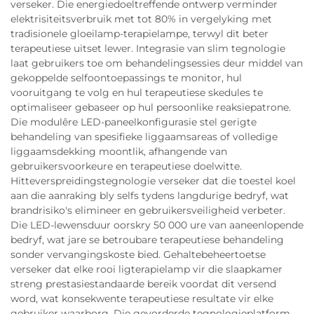
verseker. Die energiedoeltreffende ontwerp verminder
elektrisiteitsverbruik met tot 80% in vergelyking met
tradisionele gloeilamp-terapielampe, terwyl dit beter
terapeutiese uitset lewer. Integrasie van slim tegnologie
laat gebruikers toe om behandelingsessies deur middel van
gekoppelde selfoontoepassings te monitor, hul
vooruitgang te volg en hul terapeutiese skedules te
optimaliseer gebaseer op hul persoonlike reaksiepatrone.
Die modulêre LED-paneelkonfigurasie stel gerigte
behandeling van spesifieke liggaamsareas of volledige
liggaamsdekking moontlik, afhangende van
gebruikersvoorkeure en terapeutiese doelwitte.
Hitteverspreidingstegnologie verseker dat die toestel koel
aan die aanraking bly selfs tydens langdurige bedryf, wat
brandrisiko's elimineer en gebruikersveiligheid verbeter.
Die LED-lewensduur oorskry 50 000 ure van aaneenlopende
bedryf, wat jare se betroubare terapeutiese behandeling
sonder vervangingskoste bied. Gehaltebeheertoetse
verseker dat elke rooi ligterapielamp vir die slaapkamer
streng prestasiestandaarde bereik voordat dit versend
word, wat konsekwente terapeutiese resultate vir elke
gebruiker waarborg. Die gevorderde tegnologieplatform