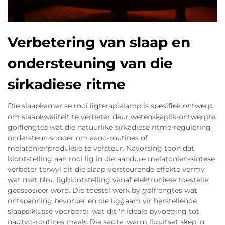
Verbetering van slaap en
ondersteuning van die
sirkadiese ritme
Die slaapkamer se rooi ligterapielamp is spesifiek ontwerp
om slaapkwaliteit te verbeter deur wetenskaplik-ontwerpte
golflengtes wat die natuurlike sirkadiese ritme-regulering
ondersteun sonder om aand-routines of
melatonienproduksie te versteur. Navorsing toon dat
blootstelling aan rooi lig in die aandure melatonien-sintese
verbeter terwyl dit die slaap-versteurende effekte vermy
wat met blou ligblootstelling vanaf elektroniese toestelle
geassosieer word. Die toestel werk by golflengtes wat
ontspanning bevorder en die liggaam vir herstellende
slaapsiklusse voorberei, wat dit 'n ideale byvoeging tot
nagtyd-routines maak. Die sagte, warm liguitset skep 'n