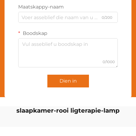
Maatskappy-naam
0/200
Boodskap
0/1000
Dien in
slaapkamer-rooi ligterapie-lamp