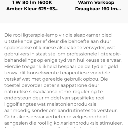
1 W 80 lm 1600K
Warm Verkoop
Amber Kleur 625~630
Draagbaar 160 lm
nm Rooi Kleur Nul
1600K Amber & Vol
Blou Lig Swart
Spektrum Kleur Geen
Liggaam LED Boeklig
Blou Lig & Flikkering
Wit Liggaam LED
Die rooi ligterapie-lamp vir die slaapkamer bied
Boeklig
uitstekende gerief deur die behoefte aan duur
spabesoeke of kliniese afsprake te verwyder, wat
gebruikers in staat stel om professionele ligterapie-
behandelings op enige tyd van hul keuse te ervaar.
Hierdie toeganklikheid bespaar beide tyd en geld
terwyl dit konsekwente terapeutiese voordele
verskaf wat met gereelde gebruik opbou. Die
toestel bevorder beter slaappatrone deur
natuurlike sirkadiaanse ritme-regulering te
ondersteun deur middel van spesifieke rooi
liggolflengtes wat melatonienproduksie
aanmoedig sonder om aandrutinetes te versteur.
Gebruikers ervaar verbeterde velgesondheid
aangesien die rooi lig kolлагienproduksie stimuleer,