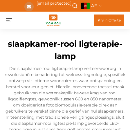
[email protected]
AF
Kry 'n Offerte
slaapkamer-rooi ligterapie-
lamp
Die slaapkamer-rooi ligterapie-lamp verteenwoordig 'n
rewolusionêre benadering tot welness-tegnologie, spesifiek
ontwerp vir intieme woonruimtes waar ontspanning en
herstel voorkeur geniet. Hierdie innoverende toestel maak
gebruik van die wetenskaplik bewese krag van rooi
liggolflengtes, gewoonlik tussen 660 en 850 nanometer,
om doelgerigte fotobiomodulasie-terapie direk aan
gebruikers te verskaf binne die gerief van hul slaapkamers.
In teenstelling met tradisionele verligtingsoplossings, sluit
die slaapkamer-rooi ligterapie-lamp gevorderde LED-
tegnologie in wat spesifieke golflengtes produseer wat