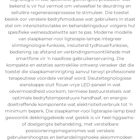
bekend is vir hul vermoë om velweefsel te deurdring en
sellulêre regenerasieprosesse te stimuleer. Die toestel
beskik oor verskeie bedryfsmodusse wat gebruikers in staat
stel om intensiteitsvlakke en behandelingsduur volgens hul
spesifieke welnessdoelwitte aan te pas. Moderne modelle
van slaapkamer-rooi ligterapie-lampe integreer
slimtegnologie-funksies, insluitend tydhouerfunksies,
bediening op afstand en verbindingsmoontlikhede met
smartfone vir 'n naadlose gebruikerservaring. Die
kompakte en esteties aantreklike ontwerp verseker dat die
toestel die slaapkamerinrigting aanvul terwyl professionele
terapeutiese voordele verskaf word. Sleuteltegnologiese
eienskappe sluit flouer-vrye LED-paneel in wat
oëvermoeidheid voorkom, termiese bestuurstelsels wat
optimale bedryfstemperatuure handhaaf, en energie-
doeltreffende komponente wat elektrisiteitverbruik tot 'n
minimum beperk. Die slaapkamer-rooi ligterapie-lamp bied
gewoonlik dekkinggebiede wat geskik is vir heel-liggaams-
of doelgerigte behandeling, met verstelbare
posisioneringsmeganismes wat verskeie
gebruikershoogtes en behandelingshoeke akkommodeer.