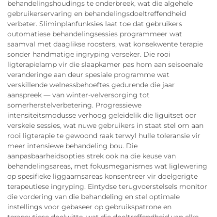
behandelingshoudings te onderbreek, wat die algehele
gebruikerservaring en behandelingsdoeltreffendheid
verbeter. Sliminplanfunksies laat toe dat gebruikers
outomatiese behandelingsessies programmeer wat
saamval met daaglikse roosters, wat konsekwente terapie
sonder handmatige ingryping verseker. Die rooi
ligterapielamp vir die slaapkamer pas hom aan seisoenale
veranderinge aan deur spesiale programme wat
verskillende welnessbehoeftes gedurende die jaar
aanspreek — van winter-velversorging tot
somerherstelverbetering. Progressiewe
intensiteitsmodusse verhoog geleidelik die liguitset oor
verskeie sessies, wat nuwe gebruikers in staat stel om aan
rooi ligterapie te gewoond raak terwyl hulle toleransie vir
meer intensiewe behandeling bou. Die
aanpasbaarheidsopties strek ook na die keuse van
behandelingsareas, met fokusmeganismes wat liglewering
op spesifieke liggaamsareas konsentreer vir doelgerigte
terapeutiese ingryping. Eintydse terugvoerstelsels monitor
die vordering van die behandeling en stel optimale
instellings voor gebaseer op gebruikspatrone en