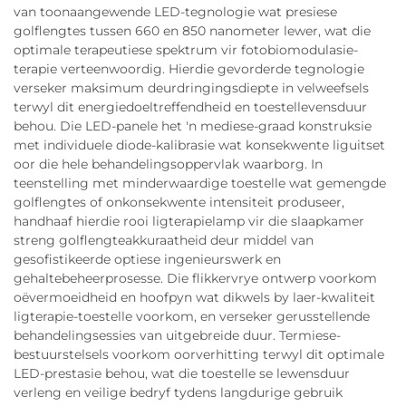
van toonaangewende LED-tegnologie wat presiese
golflengtes tussen 660 en 850 nanometer lewer, wat die
optimale terapeutiese spektrum vir fotobiomodulasie-
terapie verteenwoordig. Hierdie gevorderde tegnologie
verseker maksimum deurdringingsdiepte in velweefsels
terwyl dit energiedoeltreffendheid en toestellevensduur
behou. Die LED-panele het 'n mediese-graad konstruksie
met individuele diode-kalibrasie wat konsekwente liguitset
oor die hele behandelingsoppervlak waarborg. In
teenstelling met minderwaardige toestelle wat gemengde
golflengtes of onkonsekwente intensiteit produseer,
handhaaf hierdie rooi ligterapielamp vir die slaapkamer
streng golflengteakkuraatheid deur middel van
gesofistikeerde optiese ingenieurswerk en
gehaltebeheerprosesse. Die flikkervrye ontwerp voorkom
oëvermoeidheid en hoofpyn wat dikwels by laer-kwaliteit
ligterapie-toestelle voorkom, en verseker gerusstellende
behandelingsessies van uitgebreide duur. Termiese-
bestuurstelsels voorkom oorverhitting terwyl dit optimale
LED-prestasie behou, wat die toestelle se lewensduur
verleng en veilige bedryf tydens langdurige gebruik