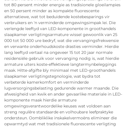
tot 80 persent minder energie as tradisionele gloeilampies
en 50 persent minder as kompakte fluorescente
alternatiewe, wat tot beduidende kostebesparings vir
verbruikers en 'n verminderde omgewingsimpak lei. Die
verlengde leeftyd van LED-komponente in groothandels
slaapkamer verligtingsarmature wissel gewoonlik van 25
000 tot 50 000 ure bedryf, wat die vervangingsfrekwensie
en verwante onderhoudskoste drasties verminder. Hierdie
lang leeftyd vertaal na ongeveer 15 tot 20 jaar normale
residensiële gebruik voor vervanging nodig is, wat hierdie
armature uiters koste-effektiewe langtermynbeleggings
maak. Hitte-afgifte bly minimaal met LED-groothandels
slaapkamer verligtingstegnologie, wat bydra tot
verbeterde kamerkomfort en verminderde
lugversorgingsbelasting gedurende warmer maande. Die
afwesigheid van kwik en ander gevaarlike materiale in LED-
komponente maak hierdie armature
omgewingsverantwoordelike keuses wat voldoen aan
streng regulêre standaarde en volhoubare leefpraktyke
ondersteun. Oombliklike inskakelvermoëns elimineer die
opwarmtyd wat met tradisionele fluorescente verligting