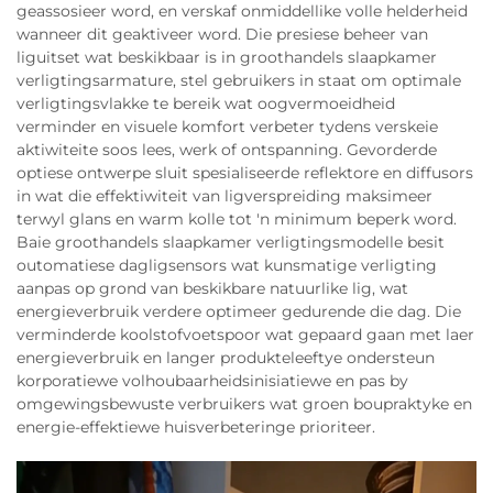
geassosieer word, en verskaf onmiddellike volle helderheid
wanneer dit geaktiveer word. Die presiese beheer van
liguitset wat beskikbaar is in groothandels slaapkamer
verligtingsarmature, stel gebruikers in staat om optimale
verligtingsvlakke te bereik wat oogvermoeidheid
verminder en visuele komfort verbeter tydens verskeie
aktiwiteite soos lees, werk of ontspanning. Gevorderde
optiese ontwerpe sluit spesialiseerde reflektore en diffusors
in wat die effektiwiteit van ligverspreiding maksimeer
terwyl glans en warm kolle tot 'n minimum beperk word.
Baie groothandels slaapkamer verligtingsmodelle besit
outomatiese dagligsensors wat kunsmatige verligting
aanpas op grond van beskikbare natuurlike lig, wat
energieverbruik verdere optimeer gedurende die dag. Die
verminderde koolstofvoetspoor wat gepaard gaan met laer
energieverbruik en langer produkteleeftye ondersteun
korporatiewe volhoubaarheidsinisiatiewe en pas by
omgewingsbewuste verbruikers wat groen boupraktyke en
energie-effektiewe huisverbeteringe prioriteer.