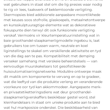
wat gebruikers in staat stel om die lig presies waar nodig
te rig vir lees, taakwerk of beklemtoonde verligting.
Skermopsies bied addisionele aanpasbare moontlikhede
met keuses soos stofrolle, glaskoepels, metaalnetontwerpe
en kunsskulptuuragtige elemente wat as dekoratiewe
fokuspunte dien terwyl dit ook funksionele verligting
verskaf. Vermoëns vir kleurtemperatuurinstelling wat in
baie groothandel-slaapkamerligmodelle ingebou is, laat
gebruikers toe om tussen warm, neutrale en koel
liginstellings te skakel om verskillende aktiwiteite en tyd
van die dag aan te pas. Kompatibiliteit met demping
verseker samehang met verskeie beheerstelsels — van
eenvoudige muurskakelaars tot gesofistikeerde
huisoutomatiseringsnetwerke. Modulêre ontwerpe maak
dit maklik om komponente te vervang en op te gradeer,
wat die leeftyd van die produkte verleng en veranderende
voorkeure oor tyd kan akkommodeer. Aangepaste merk-
en privaatetiketteringsdiens wat deur groothandel-
slaapkamerligverskaffers beskikbaar gestel word, stel
kleinhandelaars in staat om unieke produkte aan te bied
wat hul markposisie onderskei. Die beskikbaarheid van