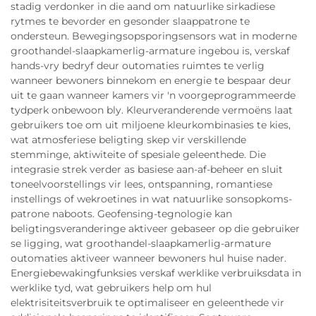
stadig verdonker in die aand om natuurlike sirkadiese
rytmes te bevorder en gesonder slaappatrone te
ondersteun. Bewegingsopsporingsensors wat in moderne
groothandel-slaapkamerlig-armature ingebou is, verskaf
hands-vry bedryf deur outomaties ruimtes te verlig
wanneer bewoners binnekom en energie te bespaar deur
uit te gaan wanneer kamers vir 'n voorgeprogrammeerde
tydperk onbewoon bly. Kleurveranderende vermoëns laat
gebruikers toe om uit miljoene kleurkombinasies te kies,
wat atmosferiese beligting skep vir verskillende
stemminge, aktiwiteite of spesiale geleenthede. Die
integrasie strek verder as basiese aan-af-beheer en sluit
toneelvoorstellings vir lees, ontspanning, romantiese
instellings of wekroetines in wat natuurlike sonsopkoms-
patrone naboots. Geofensing-tegnologie kan
beligtingsveranderinge aktiveer gebaseer op die gebruiker
se ligging, wat groothandel-slaapkamerlig-armature
outomaties aktiveer wanneer bewoners hul huise nader.
Energiebewakingfunksies verskaf werklike verbruiksdata in
werklike tyd, wat gebruikers help om hul
elektrisiteitsverbruik te optimaliseer en geleenthede vir