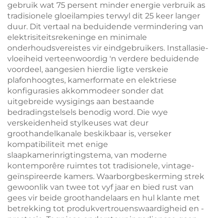
gebruik wat 75 persent minder energie verbruik as
tradisionele gloeilampies terwyl dit 25 keer langer
duur. Dit vertaal na beduidende vermindering van
elektrisiteitsrekeninge en minimale
onderhoudsvereistes vir eindgebruikers. Installasie-
vloeiheid verteenwoordig 'n verdere beduidende
voordeel, aangesien hierdie ligte verskeie
plafonhoogtes, kamerformate en elektriese
konfigurasies akkommodeer sonder dat
uitgebreide wysigings aan bestaande
bedradingstelsels benodig word. Die wye
verskeidenheid stylkeuses wat deur
groothandelkanale beskikbaar is, verseker
kompatibiliteit met enige
slaapkamerinrigtingstema, van moderne
kontemporêre ruimtes tot tradisionele, vintage-
geïnspireerde kamers. Waarborgbeskerming strek
gewoonlik van twee tot vyf jaar en bied rust van
gees vir beide groothandelaars en hul klante met
betrekking tot produkvertrouenswaardigheid en -