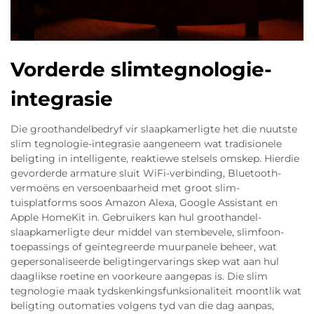
Vorderde slimtegnologie-
integrasie
Die groothandelbedryf vir slaapkamerligte het die nuutste
slim tegnologie-integrasie aangeneem wat tradisionele
beligting in intelligente, reaktiewe stelsels omskep. Hierdie
gevorderde armature sluit WiFi-verbinding, Bluetooth-
vermoëns en versoenbaarheid met groot slim-
tuisplatforms soos Amazon Alexa, Google Assistant en
Apple HomeKit in. Gebruikers kan hul groothandel-
slaapkamerligte deur middel van stembevele, slimfoon-
toepassings of geïntegreerde muurpanele beheer, wat
gepersonaliseerde beligtingervarings skep wat aan hul
daaglikse roetine en voorkeure aangepas is. Die slim
tegnologie maak tydskenkingsfunksionaliteit moontlik wat
beligting outomaties volgens tyd van die dag aanpas,