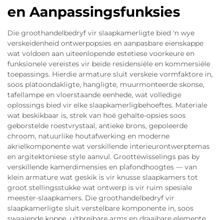
en Aanpassingsfunksies
Die groothandelbedryf vir slaapkamerligte bied 'n wye
verskeidenheid ontwerpopsies en aanpasbare eienskappe
wat voldoen aan uiteenlopende estetiese voorkeure en
funksionele vereistes vir beide residensiële en kommersiële
toepassings. Hierdie armature sluit verskeie vormfaktore in,
soos platoondakligte, hangligte, muurmonteerde skonse,
tafellampe en vloerstaande eenhede, wat volledige
oplossings bied vir elke slaapkamerligbehoeftes. Materiale
wat beskikbaar is, strek van hoë gehalte-opsies soos
geborstelde roestvrystaal, antieke brons, gepoleerde
chroom, natuurlike houtafwerking en moderne
akrielkomponente wat verskillende interieurontwerptemas
en argitektoniese style aanvul. Groottewisselings pas by
verskillende kamerdimensies en plafondhoogtes — van
klein armature wat geskik is vir knusse slaapkamers tot
groot stellingsstukke wat ontwerp is vir ruim spesiale
meester-slaapkamers. Die groothandelbedryf vir
slaapkamerligte sluit verstelbare komponente in, soos
swaaiende koppe, uitbreibare arms en draaibare elemente