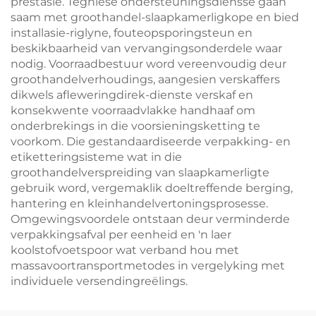
prestasie. Tegniese ondersteuningsdiensse gaan
saam met groothandel-slaapkamerligkope en bied
installasie-riglyne, fouteopsporingsteun en
beskikbaarheid van vervangingsonderdele waar
nodig. Voorraadbestuur word vereenvoudig deur
groothandelverhoudings, aangesien verskaffers
dikwels afleweringdirek-dienste verskaf en
konsekwente voorraadvlakke handhaaf om
onderbrekings in die voorsieningsketting te
voorkom. Die gestandaardiseerde verpakking- en
etiketteringsisteme wat in die
groothandelverspreiding van slaapkamerligte
gebruik word, vergemaklik doeltreffende berging,
hantering en kleinhandelvertoningsprosesse.
Omgewingsvoordele ontstaan deur verminderde
verpakkingsafval per eenheid en 'n laer
koolstofvoetspoor wat verband hou met
massavoortransportmetodes in vergelyking met
individuele versendingreëlings.