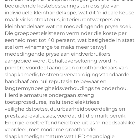
beduidende kostebesparings ten opsigte van
individuele kleinhandelkope, wat dit 'n ideale keuse
maak vir kontrakteurs, interieurontwerpers en
kleinhandelaars wat na mededingende pryse soek.
Die groepbestelsisteem verminder die koste per
eenheid met tot 40 persent, wat besighede in staat
stel om winsmarge te maksimeer terwyl
mededingende pryse aan eindverbruikers
aangebied word. Gehalteversekering word 'n
primêre voordeel aangesien groothandelaars van
slaapkamerligte streng vervaardigingsstandaarde
handhaaf om hul reputasie te bewaar en
langtermynbesigheidsverhoudings te onderhou.
Hierdie armature ondergaan streng
toetsprosedures, insluitend elektriese
veiligheidstoetse, duurbaarheidbeoordelings en
prestasie-evaluasies, voordat dit die mark bereik.
Energie-doeltreffendheid tree uit as 'n noodsaaklike
voordeel, met moderne groothandel-
slaapkamerligarmature wat LED-tegnologie