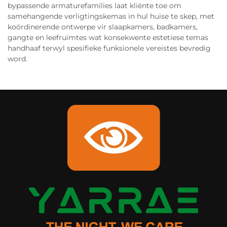
bypassende armaturefamilies laat kliënte toe om
samehangende verligtingskemas in hul huise te skep, met
koördinerende ontwerpe vir slaapkamers, badkamers,
gangte en leefruimtes wat konsekwente estetiese temas
handhaaf terwyl spesifieke funksionele vereistes bevredig
word.