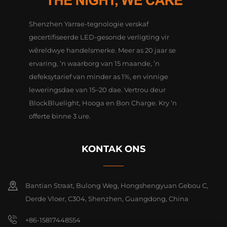
Shenzhen Yarrae-tegnologie verskaf
gecertifiseerde LED-gesonde verligting vir
wêreldwye handelsmerke. Meer as 20 jaar se
ervaring, ’n waarborg van 15 maande, ’n
defeksytarief van minder as 1%, en vinnige
leweringsdae van 15–20 dae. Vertrou deur
BlockBluelight, Hooga en Bon Charge. Kry ’n
offerte binne 3 ure.
KONTAK ONS
Bantian Straat, Bulong Weg, Hongshengyuan Gebou C,
Derde Vloer, C304, Shenzhen, Guangdong, China
+86-15817448554