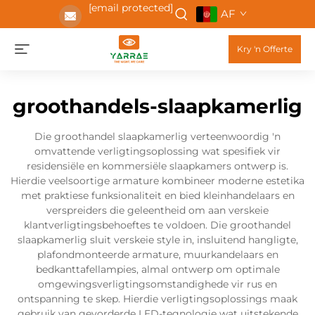
[email protected]
AF
Kry 'n Offerte
groothandels-slaapkamerlig
Die groothandel slaapkamerlig verteenwoordig 'n
omvattende verligtingsoplossing wat spesifiek vir
residensiële en kommersiële slaapkamers ontwerp is.
Hierdie veelsoortige armature kombineer moderne estetika
met praktiese funksionaliteit en bied kleinhandelaars en
verspreiders die geleentheid om aan verskeie
klantverligtingsbehoeftes te voldoen. Die groothandel
slaapkamerlig sluit verskeie style in, insluitend hangligte,
plafondmonteerde armature, muurkandelaars en
bedkanttafellampies, almal ontwerp om optimale
omgewingsverligtingsomstandighede vir rus en
ontspanning te skep. Hierdie verligtingsoplossings maak
gebruik van gevorderde LED-tegnologie wat uitstekende