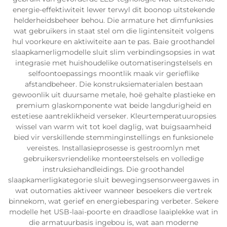
energie-effektiwiteit lewer terwyl dit boonop uitstekende
helderheidsbeheer behou. Die armature het dimfunksies
wat gebruikers in staat stel om die ligintensiteit volgens
hul voorkeure en aktiwiteite aan te pas. Baie groothandel
slaapkamerligmodelle sluit slim verbindingsopsies in wat
integrasie met huishoudelike outomatiseringstelsels en
selfoontoepassings moontlik maak vir gerieflike
afstandbeheer. Die konstruksiematerialen bestaan
gewoonlik uit duursame metale, hoë gehalte plastieke en
premium glaskomponente wat beide langdurigheid en
estetiese aantreklikheid verseker. Kleurtemperatuuropsies
wissel van warm wit tot koel daglig, wat buigsaamheid
bied vir verskillende stemminginstellings en funksionele
vereistes. Installasieprosesse is gestroomlyn met
gebruikersvriendelike monteerstelsels en volledige
instruksiehandleidings. Die groothandel
slaapkamerligkategorie sluit bewegingsensorweergawes in
wat outomaties aktiveer wanneer besoekers die vertrek
binnekom, wat gerief en energiebesparing verbeter. Sekere
modelle het USB-laai-poorte en draadlose laaiplekke wat in
die armatuurbasis ingebou is, wat aan moderne