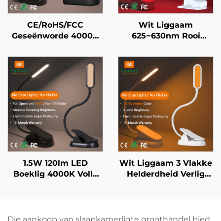
CE/RoHS/FCC
Wit Liggaam
Geseënworde 4000K
625~630nm Rooi
Vol Spektrum & 1600K
Naglig Stappelose
Amber Kleur Swart
Verdimer Outomatiese
Liggaam Draagbare
Helderkheid Geheue
Clip-op LED Boeklig
800mAh Battery 60U
Loop Tyd 1-Uur Vinnige
Laai
1.5W 120lm LED
Wit Liggaam 3 Vlakke
Boeklig 4000K Volle
Helderdheid Verlig
Spektrum & 1600K
Boek Slaapkamer
Amberkleur Leeslig
Bedkantlam 1600K
Swart Liggaam
Amberkleur LED
Boeklig
Boekleeslig
Die aankoop van slaapkamerligte groothandel bied