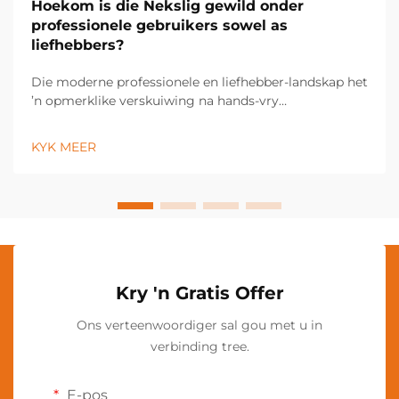
Hoekom is die Nekslig gewild onder
professionele gebruikers sowel as
liefhebbers?
Die moderne professionele en liefhebber-landskap het
’n opmerklike verskuiwing na hands-vry
verligtingsoplossings beleef, met die nekslig wat ’n
onmisbare gereedskap geword het oor ’n wye
KYK MEER
verskeidenheid nydige en persoonlike toepassings.
Hierdie innoverende verligting...
Kry 'n Gratis Offer
Ons verteenwoordiger sal gou met u in
verbinding tree.
E-pos