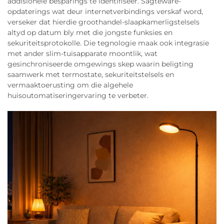
addisionele besparings te identifiseer. Sagteware-
opdaterings wat deur internetverbindings verskaf word,
verseker dat hierdie groothandel-slaapkamerligstelsels
altyd op datum bly met die jongste funksies en
sekuriteitsprotokolle. Die tegnologie maak ook integrasie
met ander slim-tuisapparate moontlik, wat
gesinchroniseerde omgewings skep waarin beligting
saamwerk met termostate, sekuriteitstelsels en
vermaaktoerusting om die algehele
huisoutomatiseringervaring te verbeter.