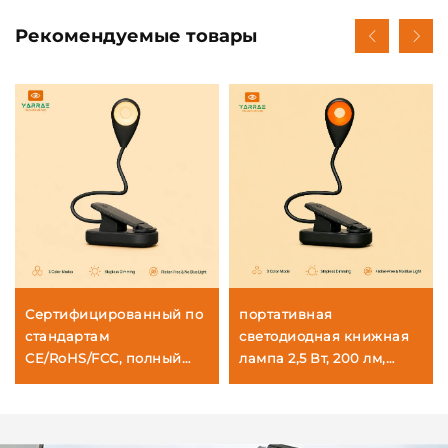
Рекомендуемые товары
Сертифицированный по
портативная
стандартам
светодиодная книжная
CE/RoHS/FCC, полный
лампа 2,5 Вт, 200 лм,
спектр 4000K и
625~630 нм красного и
янтарный цвет 1600K,
янтарного цвета 1600K, с
портативная
креплением-зажимом,
светодиодная книжная
черное тело