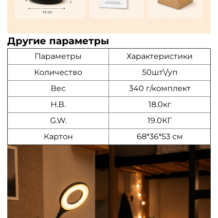
Другие параметры
Параметры
Характеристики
Количество
50шт\/уп
Вес
340 г/комплект
Н.В.
18.0кг
G.W.
19.0КГ
Картон
68*36*53 см