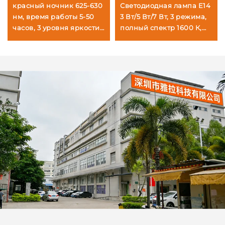
красный ночник 625-630
Светодиодная лампа E14
нм, время работы 5-50
3 Вт/5 Вт/7 Вт, 3 режима,
часов, 3 уровня яркости,
полный спектр 1600 К,
черный корпус, быстрая
4000 К и двойное
зарядка через USB за 1
включение, лампа для
час
сна