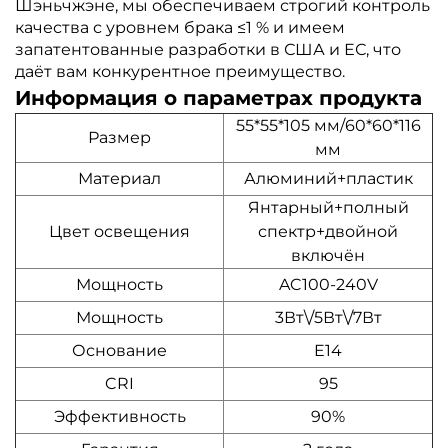
Шэньчжэне, мы обеспечиваем строгий контроль
качества с уровнем брака ≤1 % и имеем
запатентованные разработки в США и ЕС, что
даёт вам конкурентное преимущество.
Информация о параметрах продукта
55*55*105 мм/60*60*116
Размер
мм
Материал
Алюминий+пластик
Янтарный+полный
Цвет освещения
спектр+двойной
включён
Мощность
AC100-240V
Мощность
3Вт\/5Вт\/7Вт
Основание
E14
CRI
95
Эффективность
90%