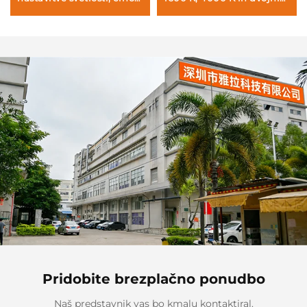
telo, hitro polnjenje prek
ON, svetloba za podporo
USB v 1 uri
spanju
Pridobite brezplačno ponudbo
Naš predstavnik vas bo kmalu kontaktiral.