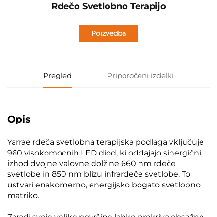
Rdečo Svetlobno Terapijo
Poizvedba
Pregled
Priporočeni izdelki
Opis
Yarrae rdeča svetlobna terapijska podlaga vključuje
960 visokomocnih LED diod, ki oddajajo sinergični
izhod dvojne valovne dolžine 660 nm rdeče
svetlobe in 850 nm blizu infrardeče svetlobe. To
ustvari enakomerno, energijsko bogato svetlobno
matriko.
Zaradi svoje velike površine lahko prekriva obsežne