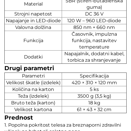
SBR (stiren-butadienska
Material
guma)
Strojni napetost
DC 36 V
Napajanje in LED-diode
120 W – 960 LED-diode
Valovna dolžina
850 nm + 660 nm
Časovnik, impulzna
Funkcija
funkcija, nastavitev
temperature
Napajalnik, dodatni kabel,
Dodatki
torbica za shranjevanje
Drugi parametri
Parametri
Specifikacija
Velikost škatle (izdelek)
420 × 310 × 120 mm
Količina na karton
5 ks
Teža (izdelek)
3500 g (3,5 kg)
Bruto teža (karton)
18 kg
Velikost kartona
61 × 43 × 32 cm
Prednost
1. Popolna pokritost telesa za breznaporni zdravilni