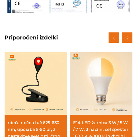
Priporočeni izdelki
rdeča nočna luč 625-630
E14 LED žarnica 3 W / 5 W
nm, uporaba 5-50 ur, 3
/ 7 W, 3 načini, cel spekter
nastavitve svetlosti, črno
1600 K, 4000 K in dvojni