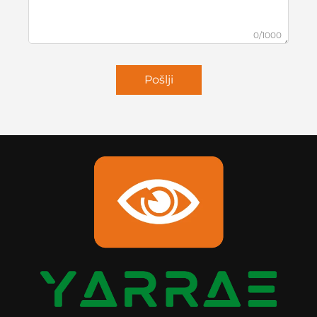
0/1000
Pošlji