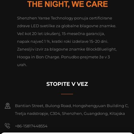
Shenzhen Yarrae Technology ponuja certificirane
zdrave LED svetilke za globalne blagovne znamke.
Več kot 20 let izkušenj, 15-mesečna garancija,
napak največ 1 %, kratki roki izdelave 15–20 dni.
Zanesljiv izvir za blagovne znamke BlockBluelight,
Hooga in Bon Charge. Ponudbo prejmete že v 3
urah.
STOPITE V VEZ
Bantian Street, Bulong Road, Hongshengyuan Building C,
Tretja nadstropje, C304, Shenzhen, Guangdong, Kitajska
+86-15817448554