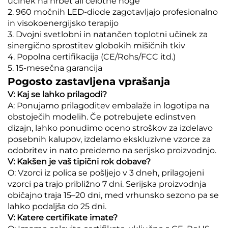
učinek na hrbet ali celotne noge
2. 960 močnih LED-diode zagotavljajo profesionalno
in visokoenergijsko terapijo
3. Dvojni svetlobni in natančen toplotni učinek za
sinergično sprostitev globokih mišičnih tkiv
4. Popolna certifikacija (CE/Rohs/FCC itd.)
5. 15-mesečna garancija
Pogosto zastavljena vprašanja
V: Kaj se lahko prilagodi?
A: Ponujamo prilagoditev embalaže in logotipa na
obstoječih modelih. Če potrebujete edinstven
dizajn, lahko ponudimo oceno stroškov za izdelavo
posebnih kalupov, izdelamo ekskluzivne vzorce za
odobritev in nato preidemo na serijsko proizvodnjo.
V: Kakšen je vaš tipični rok dobave?
O: Vzorci iz polica se pošljejo v 3 dneh, prilagojeni
vzorci pa trajo približno 7 dni. Serijska proizvodnja
običajno traja 15–20 dni, med vrhunsko sezono pa se
lahko podaljša do 25 dni.
V: Katere certifikate imate?