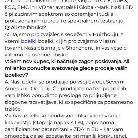
O: Imamo celovite certifikate, vključno s CE, RoHS,
FCC, EMC in LVD ter avstralski Global-Mark. Naši LED
čipi z zdravim spektrom so opremljeni tudi s
profesionalnimi poročili o spektralnem testiranju.
Q: Ali ste fabrika?
A: Da, smo proizvajalec s sedežem v Huizhouju, z
vsemi
izdelki
izdelki, ki jih proizvajamo v lastni
tovarni. Naša pisarna je v Shenzhenu in vas veselo
vabimo na osebne obiske.
V: Sem nov kupec, ki načrtuje zagon poslovanja. Ali
mi lahko ponudite svetovanje glede prodaje vaših
izdelkov?
A: Naši izdelki se prodajajo po vsej Evropi, Severni
Ameriki in Oceaniji. Če prodajate na teh področjih,
vam lahko ponudimo predloge za priljubljene
slogovne razsvetljave, ki so specifične za posamezno
tržišče.
Vsi naši izdelki so neodvisno oblikovani z visoko
kakovostjo (stopnja napak ≤ 1 %), popolnoma
certificirani ter patentirani v ZDA in EU – kar vam
omogoča, da se izpostavite pri manjši konkurenci.