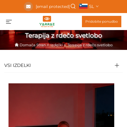
SL
[email protected]
Pridobite ponudbo
Terapija z rdečo svetlobo
Domača Stran
>
Izdelki
>
Terapija z rdečo svetlobo
VSI IZDELKI