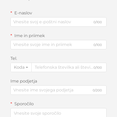
E-naslov
0/100
Ime in priimek
0/100
Tel.
Koda
0/100
Ime podjetja
0/200
Sporočilo