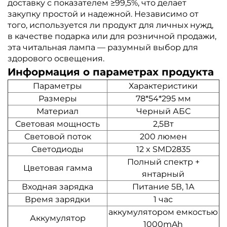
доставку с показателем ≥99,5%, что делает
закупку простой и надежной. Независимо от
того, используется ли продукт для личных нужд,
в качестве подарка или для розничной продажи,
эта читальная лампа — разумный выбор для
здорового освещения.
Информация о параметрах продукта
Параметры
Характеристики
Размеры
78*54*295 мм
Материал
Черный АБС
Световая мощность
2,5Вт
Световой поток
200 люмен
Светодиоды
12 x SMD2835
Полный спектр +
Цветовая гамма
янтарный
Входная зарядка
Питание 5В, 1А
Время зарядки
1 час
аккумулятором емкостью
Аккумулятор
1000mAh