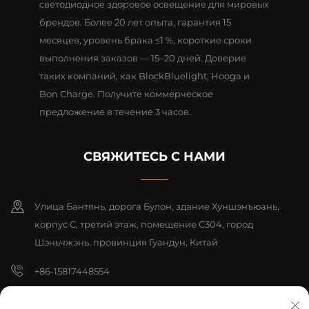
светодиодное здоровое освещение для мировых
брендов. Более 20 лет опыта, гарантия 15
месяцев, уровень брака ≤1 %, короткие сроки
выполнения заказов — 15–20 дней. Доверие
таких компаний, как BlockBluelight, Hooga и
Bon Charge. Получите коммерческое
предложение в течение 3 часов.
СВЯЖИТЕСЬ С НАМИ
Улица Бантянь, дорога Булон, здание Хуншэнъюань,
корпус C, третий этаж, помещение C304, город
Шэньчжэнь, провинция Гуандун, Китай
+86-15817448554
[email protected]