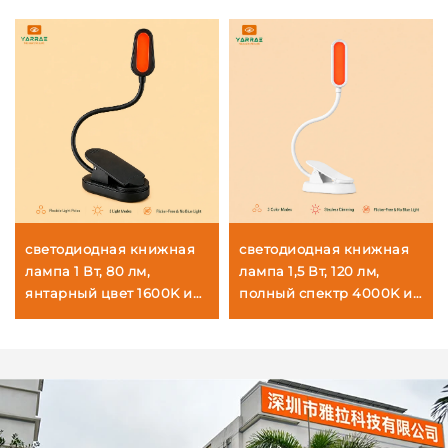
светодиодная книжная
светодиодная книжная
лампа 1 Вт, 80 лм,
лампа 1,5 Вт, 120 лм,
янтарный цвет 1600K и
полный спектр 4000K и
красный цвет 625~630
янтарный цвет 1600K,
нм, без синего света,
чёрный корпус, лампа
черное тело
для чтения