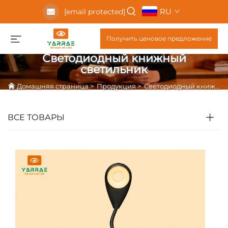
RU
[email protected]
Получить ценовое предложение
Светодиодный книжный
светильник
Домашняя страница
>
Продукция
>
Светодиодный книжный светильник
ВСЕ ТОВАРЫ