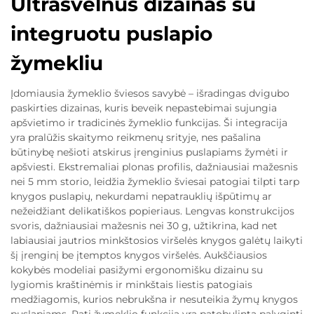
Ultrašvelnus dizainas su
integruotu puslapio
žymekliu
Įdomiausia žymeklio šviesos savybė – išradingas dvigubo
paskirties dizainas, kuris beveik nepastebimai sujungia
apšvietimo ir tradicinės žymeklio funkcijas. Ši integracija
yra pralūžis skaitymo reikmenų srityje, nes pašalina
būtinybę nešioti atskirus įrenginius puslapiams žymėti ir
apšviesti. Ekstremaliai plonas profilis, dažniausiai mažesnis
nei 5 mm storio, leidžia žymeklio šviesai patogiai tilpti tarp
knygos puslapių, nekurdami nepatrauklių išpūtimų ar
nežeidžiant delikatiškos popieriaus. Lengvas konstrukcijos
svoris, dažniausiai mažesnis nei 30 g, užtikrina, kad net
labiausiai jautrios minkštosios viršelės knygos galėtų laikyti
šį įrenginį be įtemptos knygos viršelės. Aukščiausios
kokybės modeliai pasižymi ergonomišku dizainu su
lygiomis kraštinėmis ir minkštais liestis patogiais
medžiagomis, kurios nebrukšna ir nesuteikia žymų knygos