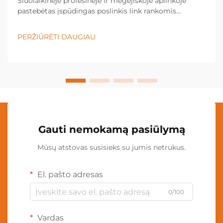
Šiuolaikinėje profesinėje ir mėgėjiškoje aplinkoje
pastebėtas įspūdingas poslinkis link rankomis
nevaldomų apšvietimo sprendimų, o kaklo lempa
tapo būtina įranga įvairiose pramonės šakose ir
PERŽIŪRĖTI DAUGIAU
asmeninėse srityse. Šis inovacinis apšvietimas...
Gauti nemokamą pasiūlymą
Mūsų atstovas susisieks su jumis netrukus.
El. pašto adresas
0/100
Vardas