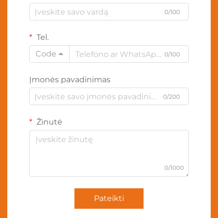
0/100
Tel.
Code
0/100
Įmonės pavadinimas
0/200
Žinutė
0/1000
Pateikti