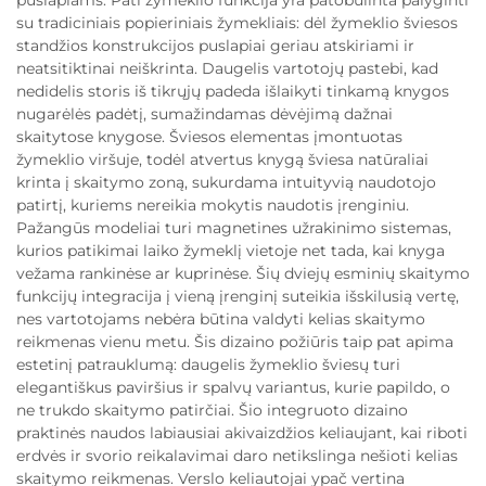
puslapiams. Pati žymeklio funkcija yra patobulinta palyginti
su tradiciniais popieriniais žymekliais: dėl žymeklio šviesos
standžios konstrukcijos puslapiai geriau atskiriami ir
neatsitiktinai neiškrinta. Daugelis vartotojų pastebi, kad
nedidelis storis iš tikrųjų padeda išlaikyti tinkamą knygos
nugarėlės padėtį, sumažindamas dėvėjimą dažnai
skaitytose knygose. Šviesos elementas įmontuotas
žymeklio viršuje, todėl atvertus knygą šviesa natūraliai
krinta į skaitymo zoną, sukurdama intuityvią naudotojo
patirtį, kuriems nereikia mokytis naudotis įrenginiu.
Pažangūs modeliai turi magnetines užrakinimo sistemas,
kurios patikimai laiko žymeklį vietoje net tada, kai knyga
vežama rankinėse ar kuprinėse. Šių dviejų esminių skaitymo
funkcijų integracija į vieną įrenginį suteikia išskilusią vertę,
nes vartotojams nebėra būtina valdyti kelias skaitymo
reikmenas vienu metu. Šis dizaino požiūris taip pat apima
estetinį patrauklumą: daugelis žymeklio šviesų turi
elegantiškus paviršius ir spalvų variantus, kurie papildo, o
ne trukdo skaitymo patirčiai. Šio integruoto dizaino
praktinės naudos labiausiai akivaizdžios keliaujant, kai riboti
erdvės ir svorio reikalavimai daro netikslinga nešioti kelias
skaitymo reikmenas. Verslo keliautojai ypač vertina