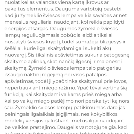
nuolat kelias valandas vieną kartą įkrovus ar
pakeitus elementus. Dauguma vartotojų pastebi,
kad jų žymeklio šviesos lempa veikia savaites ar net
mėnesius reguliariai naudojant, kol reikia papildyti
energijos atsargas. Daugumos žymeklio šviesos
lempų reguliuojamasis pobūdis leidžia tiksliai
nustatyti šviesos kryptį, todėl sumažėja blizgesys ir
šešėliai, kurie ilgai skaitydami gali sukelti akų
nuovargį. Šis tikslinis apšvietimas sukuria patogesnę
skaitymo aplinką, skatinančią ilgesnį ir malonesnį
skaitymą. Žymeklio šviesos lempa taip pat geriau
išsaugo naktinį regėjimą nei visos patalpos
apšvietimas, todėl ji ypač tinka skaitymui prie lovos,
nepertraukiant miego režimo. Ypač tėvai vertina šią
funkciją, kai skaitydami vaikams prieš miegą arba
kai po vaikų miego padėjimo nori perskaityti ką nors
sau. Žymeklio šviesos lempų patikimumas daro jas
pelningais ilgalaikiais įsigijimais, nes kokybiškos
modelių versijos gali ištverti metus ilgai naudojant
be veiklos prastėjimo. Daugelis vartotojų teigia, kad
jų žymeklio šviesos lempa tapo tokia neatsiejama jų