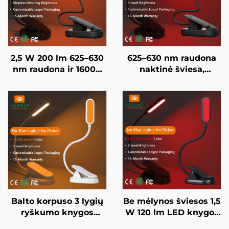
2,5 W 200 lm 625–630
625–630 nm raudona
nm raudona ir 1600K
naktinė šviesa,
amžinoji spalva, juodai
naudojama 5–50
dažytas nešiojamasis
valandų, 3 ryškumo
prisegamas LED
nustatymai, juodai
knygos lempa
dažytas korpusas,
greitas 1 valandos USB
įkrovimas
Balto korpuso 3 lygių
Be mėlynos šviesos 1,5
ryškumo knygos
W 120 lm LED knygos
apšvietimas
lempa 625~630 nm