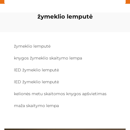
žymeklio lemputė
žymeklio lemputė
knygos žymeklio skaitymo lempa
lED žymeklio lemputė
lED žymeklio lemputė
kelionės metu skaitomos knygos apšvietimas
maža skaitymo lempa