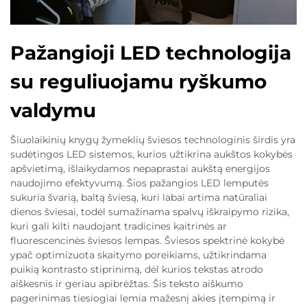
Pažangioji LED technologija
su reguliuojamu ryškumo
valdymu
Šiuolaikinių knygų žymeklių šviesos technologinis širdis yra
sudėtingos LED sistemos, kurios užtikrina aukštos kokybės
apšvietimą, išlaikydamos nepaprastai aukštą energijos
naudojimo efektyvumą. Šios pažangios LED lemputės
sukuria švarią, baltą šviesą, kuri labai artima natūraliai
dienos šviesai, todėl sumažinama spalvų iškraipymo rizika,
kuri gali kilti naudojant tradicines kaitrinės ar
fluorescencinės šviesos lempas. Šviesos spektrinė kokybė
ypač optimizuota skaitymo poreikiams, užtikrindama
puikią kontrasto stiprinimą, dėl kurios tekstas atrodo
aiškesnis ir geriau apibrėžtas. Šis teksto aiškumo
pagerinimas tiesiogiai lemia mažesnį akies įtempimą ir