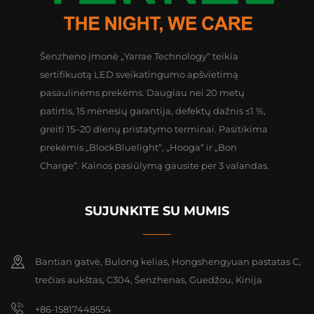
Šenzheno įmonė „Yarrae Technology“ teikia
sertifikuotą LED sveikatingumo apšvietimą
pasaulinėms prekėms. Daugiau nei 20 metų
patirtis, 15 mėnesių garantija, defektų dažnis ≤1 %,
greiti 15–20 dienų pristatymo terminai. Pasitikima
prekėmis „BlockBluelight“, „Hooga“ ir „Bon
Charge“. Kainos pasiūlymą gausite per 3 valandas.
SUJUNKITE SU MUMIS
Bantian gatvė, Bulong kelias, Hongshengyuan pastatas C,
trečias aukštas, C304, Šenzhenas, Guedžou, Kinija
+86-15817448554