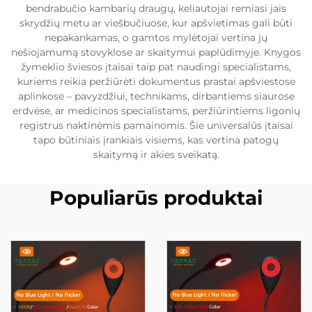
bendrabučio kambarių draugų, keliautojai remiasi jais
skrydžių metu ar viešbučiuose, kur apšvietimas gali būti
nepakankamas, o gamtos mylėtojai vertina jų
nešiojamumą stovyklose ar skaitymui paplūdimyje. Knygos
žymeklio šviesos įtaisai taip pat naudingi specialistams,
kuriems reikia peržiūrėti dokumentus prastai apšviestose
aplinkose – pavyzdžiui, technikams, dirbantiems siaurose
erdvėse, ar medicinos specialistams, peržiūrintiems ligonių
registrus naktinėmis pamainomis. Šie universalūs įtaisai
tapo būtiniais įrankiais visiems, kas vertina patogų
skaitymą ir akies sveikatą.
Populiarūs produktai