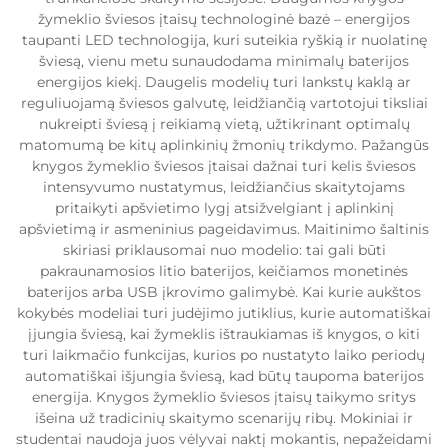
žymeklio šviesos įtaisų technologinė bazė – energijos
taupanti LED technologija, kuri suteikia ryškią ir nuolatinę
šviesą, vienu metu sunaudodama minimalų baterijos
energijos kiekį. Daugelis modelių turi lankstų kaklą ar
reguliuojamą šviesos galvutę, leidžiančią vartotojui tiksliai
nukreipti šviesą į reikiamą vietą, užtikrinant optimalų
matomumą be kitų aplinkinių žmonių trikdymo. Pažangūs
knygos žymeklio šviesos įtaisai dažnai turi kelis šviesos
intensyvumo nustatymus, leidžiančius skaitytojams
pritaikyti apšvietimo lygį atsižvelgiant į aplinkinį
apšvietimą ir asmeninius pageidavimus. Maitinimo šaltinis
skiriasi priklausomai nuo modelio: tai gali būti
pakraunamosios litio baterijos, keičiamos monetinės
baterijos arba USB įkrovimo galimybė. Kai kurie aukštos
kokybės modeliai turi judėjimo jutiklius, kurie automatiškai
įjungia šviesą, kai žymeklis ištraukiamas iš knygos, o kiti
turi laikmačio funkcijas, kurios po nustatyto laiko periodų
automatiškai išjungia šviesą, kad būtų taupoma baterijos
energija. Knygos žymeklio šviesos įtaisų taikymo sritys
išeina už tradicinių skaitymo scenarijų ribų. Mokiniai ir
studentai naudoja juos vėlyvai naktį mokantis, nepažeidami