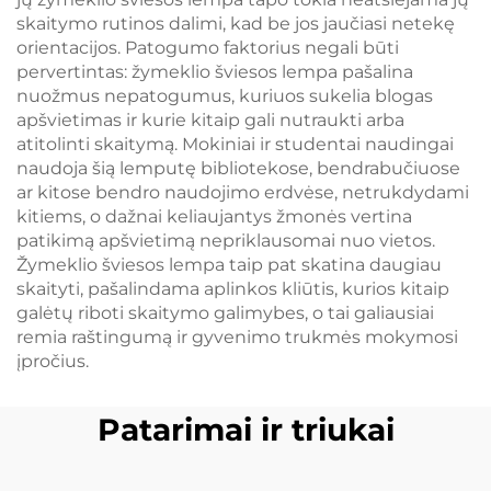
skaitymo rutinos dalimi, kad be jos jaučiasi netekę
orientacijos. Patogumo faktorius negali būti
pervertintas: žymeklio šviesos lempa pašalina
nuožmus nepatogumus, kuriuos sukelia blogas
apšvietimas ir kurie kitaip gali nutraukti arba
atitolinti skaitymą. Mokiniai ir studentai naudingai
naudoja šią lemputę bibliotekose, bendrabučiuose
ar kitose bendro naudojimo erdvėse, netrukdydami
kitiems, o dažnai keliaujantys žmonės vertina
patikimą apšvietimą nepriklausomai nuo vietos.
Žymeklio šviesos lempa taip pat skatina daugiau
skaityti, pašalindama aplinkos kliūtis, kurios kitaip
galėtų riboti skaitymo galimybes, o tai galiausiai
remia raštingumą ir gyvenimo trukmės mokymosi
įpročius.
Patarimai ir triukai