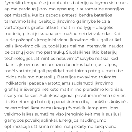
žymeklių lemputėse įmontuotos baterijų valdymo sistemos
apima perdaug įkrovimo apsaugą ir automatinę energijos
optimizaciją, kurios padeda pratęsti bendrą baterijos
tarnavimo laiką. Greitojo įkrovimo galimybė leidžia
vartotojams greitai atkurti maitinimo lygį – daugelis
modelių pilnai įsikrauna per mažiau nei dvi valandas. Kai
kurie pažangūs įrenginiai vienu įkrovimo ciklu gali atlikti
kelis įkrovimo ciklus, todėl juos galima intensyviai naudoti
be dažnų įkrovimo pertraukų. Šiuolaikinės litio baterijų
technologijos „atminties nebuvimo“ savybė reiškia, kad
dalinis įkrovimas nesumažina bendros baterijos talpos,
todėl vartotojai gali papildyti maitinimą patogiu metu be
jokios našumo nuostolių. Baterijos gyvavimo trukmės
indikatoriai padeda vartotojams suplanuoti įkrovimo
grafiką ir išvengti netikėto maitinimo praradimo kritiniais
skaitymo laikais. Aplinkosauginiai privalumai išeina už vien
tik išmetamųjų baterijų panaikinimo ribų – aukštos kokybės
pakartotinai įkraunamų knygų žymeklių lemputės ilgas
veikimo laikas sumažina viso įrenginio keitimą ir susijusį
gamybos poveikį aplinkai. Energijos naudingumo
optimizacija užtikrina maksimalų skaitymo laiką vieno