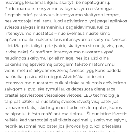
nuovargį, leisdamas ilgiau skaityti be nepatogumų.
Priderinamo intensyvumo valdymas yra reikšmingas
žingsnis prieš pastovaus intensyvumo skaitymo lempas,
nes vartotojai gali reguliuoti apšvietimo lygį pagal aplinkos
šviesos sąlygas ir asmeninius pageidavimus. Kelios
intensyvumo nuostatos – nuo švelnaus nusiteikimo
apšvietimo iki maksimalaus intensyvumo skaitymo šviesos
– leidžia prisitaikyti prie įvairių skaitymo situacijų visą parą
ir visą naktį. Sumažinto intensyvumo nuostatos ypač
naudingos skaitymui prieš miegą, nes jos užtikrina
pakankamą apšvietimą patogiam teksto matomumui,
vienu metu išlaikydamos žemą šviesos lygį, kuris padeda
natūraliai pasiruošti miegui. Atvirkščiai, didesnio
intensyvumo nuostatos puikiai tinka sunkiomis apšvietimo
sąlygomis, pvz., skaitymui lauke debesuotą dieną arba
prastai apšviestose viešosiose vietose. LED technologija
taip pat užtikrina nuolatinę šviesos išvestį visą baterijos
tarnavimo laiką, skirtingai nei tradicinės lemputės, kurios
palaipsniui blėsta mažėjant maitinimui. Ši nuolatinė išvestis
reiškia, kad vartotojai gali tikėtis optimalių skaitymo sąlygų
nepriklausomai nuo baterijos įkrovos lygio, kol prietaisas