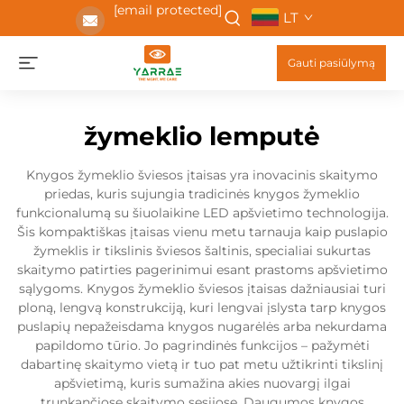
[email protected]
LT
Gauti pasiūlymą
žymeklio lemputė
Knygos žymeklio šviesos įtaisas yra inovacinis skaitymo
priedas, kuris sujungia tradicinės knygos žymeklio
funkcionalumą su šiuolaikine LED apšvietimo technologija.
Šis kompaktiškas įtaisas vienu metu tarnauja kaip puslapio
žymeklis ir tikslinis šviesos šaltinis, specialiai sukurtas
skaitymo patirties pagerinimui esant prastoms apšvietimo
sąlygoms. Knygos žymeklio šviesos įtaisas dažniausiai turi
ploną, lengvą konstrukciją, kuri lengvai įslysta tarp knygos
puslapių nepažeisdama knygos nugarėlės arba nekurdama
papildomo tūrio. Jo pagrindinės funkcijos – pažymėti
dabartinę skaitymo vietą ir tuo pat metu užtikrinti tikslinį
apšvietimą, kuris sumažina akies nuovargį ilgai
trunkančiose skaitymo sesijose. Daugumos knygos