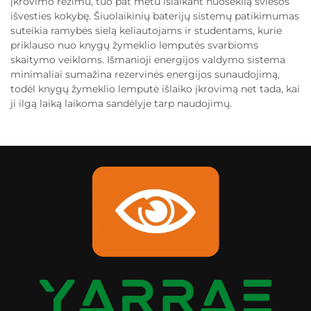
įkrovimo režimu, tuo pat metu išlaikant nuoseklią šviesos
išvesties kokybę. Šiuolaikinių baterijų sistemų patikimumas
suteikia ramybės sielą keliautojams ir studentams, kurie
priklauso nuo knygų žymeklio lemputės svarbioms
skaitymo veikloms. Išmanioji energijos valdymo sistema
minimaliai sumažina rezervinės energijos sunaudojimą,
todėl knygų žymeklio lemputė išlaiko įkrovimą net tada, kai
ji ilgą laiką laikoma sandėlyje tarp naudojimų.