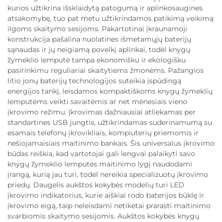
kurios užtikrina išsklaidytą patogumą ir aplinkosaugines
atsakomybę, tuo pat metu užtikrindamos patikimą veikimą
ilgoms skaitymo sesijoms. Pakartotinai įkraunamoji
konstrukcija pašalina nuolatines išmetamųjų baterijų
sąnaudas ir jų neigiamą poveikį aplinkai, todėl knygų
žymeklio lemputė tampa ekonomišku ir ekologišku
pasirinkimu reguliariai skaitytiems žmonėms. Pažangios
litio jonų baterijų technologijos suteikia įspūdingą
energijos tankį, leisdamos kompaktiškoms knygų žymeklių
lemputėms veikti savaitėmis ar net mėnesiais vieno
įkrovimo režimu. Įkrovimas dažniausiai atliekamas per
standartines USB jungtis, užtikrindamas suderinamumą su
esamais telefonų įkrovikliais, kompiuterių priemomis ir
nešiojamaisiais maitinimo bankais. Šis universalus įkrovimo
būdas reiškia, kad vartotojai gali lengvai palaikyti savo
knygų žymeklio lemputės maitinimo lygį naudodami
įrangą, kurią jau turi, todėl nereikia specializuotų įkrovimo
priedų. Daugelis aukštos kokybės modelių turi LED
įkrovimo indikatorius, kurie aiškiai rodo baterijos būklę ir
įkrovimo eigą, taip neleisdami netikėtai prarasti maitinimo
svarbiomis skaitymo sesijomis. Aukštos kokybės knygų