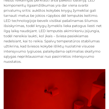
nebus reikalingas perkrauti arba pakeisti bateriją. LED
komponentų ilgaamžiškumas yra dar viena svarbi
privalumų sritis: aukštos kokybės knygų žymekliai gali
tarnauti metus be jokios rūpybos dėl lemputės keitimo.
LED technologijoje beveik visiškai pašalinamas šilumos
išsiskyrimas, todėl knygų žymeklis lieka patogus liesti net
ilgą laiką naudojant. LED lemputės akimirksniu įsijungia,
todėl nereikia laukti, kol įkais – šviesa pasiekiamas
nedelsiant, kai to reikia. Spalvų temperatūros stabilumas
užtikrina, kad šviesos kokybė išliktų nuolatinė visuose
intensyvumo lygiuose, palaikydama optimalias skaitymo
sąlygas nepriklausomai nuo pasirinktos intensyvumo
nuostatos.