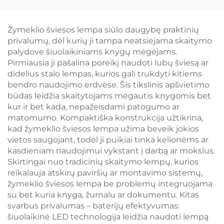
miegamajame,
660/670 nm raudona
naktinė lempa 1600K
spalva 3 lygių
amžro spalvos LED
ryškiausia skaitymo
Žymeklio šviesos lempa siūlo daugybę praktinių
lempa knygai skaityti
lempa juodu korpusu
privalumų, dėl kurių ji tampa neatsiejama skaitymo
palydove šiuolaikiniams knygų mėgėjams.
Pirmiausia ji pašalina poreikį naudoti lubų šviesą ar
didelius stalo lempas, kurios gali trukdyti kitiems
bendro naudojimo erdvėse. Šis tikslinis apšvietimo
būdas leidžia skaitytojams mėgautis knygomis bet
kur ir bet kada, nepažeisdami patogumo ar
matomumo. Kompaktiška konstrukcija užtikrina,
kad žymeklio šviesos lempa užima beveik jokios
vietos saugojant, todėl ji puikiai tinka kelionėms ar
kasdieniam naudojimui vykstant į darbą ar mokslus.
Skirtingai nuo tradicinių skaitymo lempų, kurios
reikalauja atskirų paviršių ar montavimo sistemų,
žymeklio šviesos lempa be problemų integruojama
su bet kuria knyga, žurnalu ar dokumentu. Kitas
svarbus privalumas – baterijų efektyvumas:
šiuolaikinė LED technologija leidžia naudoti lempą