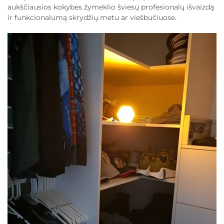
aukščiausios kokybės žymeklio šviesų profesionalų išvaizdą
ir funkcionalumą skrydžių metu ar viešbučiuose.