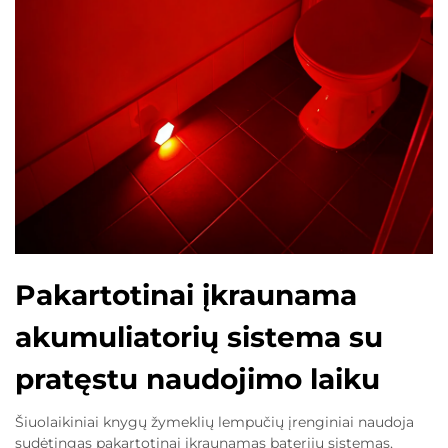
Pakartotinai įkraunama
akumuliatorių sistema su
pratęstu naudojimo laiku
Šiuolaikiniai knygų žymeklių lempučių įrenginiai naudoja
sudėtingas pakartotinai įkraunamas baterijų sistemas,