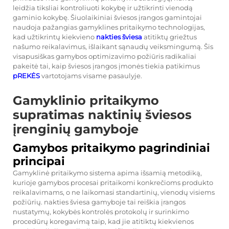
leidžia tiksliai kontroliuoti kokybę ir užtikrinti vienodą
gaminio kokybę. Šiuolaikiniai šviesos įrangos gamintojai
naudoja pažangias gamyklines pritaikymo technologijas,
kad užtikrintų kiekvieno
nakties šviesa
atitiktų griežtus
našumo reikalavimus, išlaikant sąnaudų veiksmingumą. Šis
visapusiškas gamybos optimizavimo požiūris radikaliai
pakeitė tai, kaip šviesos įrangos įmonės tiekia patikimus
pREKĖS
vartotojams visame pasaulyje.
Gamyklinio pritaikymo
supratimas naktinių šviesos
įrenginių gamyboje
Gamybos pritaikymo pagrindiniai
principai
Gamyklinė pritaikymo sistema apima išsamią metodiką,
kurioje gamybos procesai pritaikomi konkrečioms produkto
reikalavimams, o ne laikomasi standartinių, vienodų visiems
požiūrių.
nakties šviesa
gamyboje tai reiškia įrangos
nustatymų, kokybės kontrolės protokolų ir surinkimo
procedūrų koregavimą taip, kad jie atitiktų kiekvienos