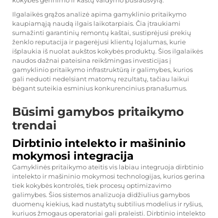
kokybės gerinimo ir kaštų valdymo pusiausvyrą.
Ilgalaikės grąžos analizė apima gamyklinio pritaikymo
kaupiamąją naudą ilgais laikotarpiais. Čia įtraukiami
sumažinti garantinių remontų kaštai, sustiprėjusi prekių
ženklo reputacija ir pagerėjusi klientų lojalumas, kurie
išplaukia iš nuolat aukštos kokybės produktų. Šios ilgalaikės
naudos dažnai pateisina reikšmingas investicijas į
gamyklinio pritaikymo infrastruktūrą ir galimybes, kurios
gali neduoti nedelsiant matomų rezultatų, tačiau laikui
bėgant suteikia esminius konkurencinius pranašumus.
Būsimi gamybos pritaikymo
trendai
Dirbtinio intelekto ir mašininio
mokymosi integracija
Gamyklinės pritaikymo ateitis vis labiau integruoja dirbtinio
intelekto ir mašininio mokymosi technologijas, kurios gerina
tiek kokybės kontrolės, tiek procesų optimizavimo
galimybes. Šios sistemos analizuoja didžiulius gamybos
duomenų kiekius, kad nustatytų subtilius modelius ir ryšius,
kuriuos žmogaus operatoriai gali praleisti. Dirbtinio intelekto