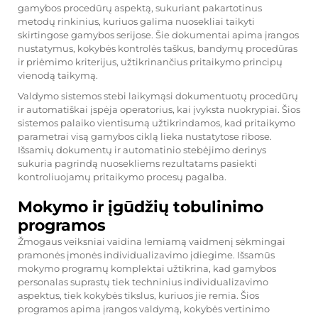
gamybos procedūrų aspektą, sukuriant pakartotinus
metodų rinkinius, kuriuos galima nuosekliai taikyti
skirtingose gamybos serijose. Šie dokumentai apima įrangos
nustatymus, kokybės kontrolės taškus, bandymų procedūras
ir priėmimo kriterijus, užtikrinančius pritaikymo principų
vienodą taikymą.
Valdymo sistemos stebi laikymąsi dokumentuotų procedūrų
ir automatiškai įspėja operatorius, kai įvyksta nuokrypiai. Šios
sistemos palaiko vientisumą užtikrindamos, kad pritaikymo
parametrai visą gamybos ciklą lieka nustatytose ribose.
Išsamių dokumentų ir automatinio stebėjimo derinys
sukuria pagrindą nuosekliems rezultatams pasiekti
kontroliuojamų pritaikymo procesų pagalba.
Mokymo ir įgūdžių tobulinimo
programos
Žmogaus veiksniai vaidina lemiamą vaidmenį sėkmingai
pramonės įmonės individualizavimo įdiegime. Išsamūs
mokymo programų komplektai užtikrina, kad gamybos
personalas suprastų tiek techninius individualizavimo
aspektus, tiek kokybės tikslus, kuriuos jie remia. Šios
programos apima įrangos valdymą, kokybės vertinimo