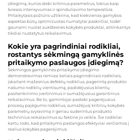
įdiegimą, kurios stebi kritinius parametrus, tokius kaip
šviesos intensyvumas ir spinduliavimo temperatūra.
Pritaikytasis požiūris užtikrina, kad kiekvienas gamybos
aspektas būtų optimizuotas numatytai paskirčiai, todėl
gaunami nuolat aukštesnės kokybės produktai, atitinkantys
tiksliai nustatytus reikalavimus.
Kokie yra pagrindiniai rodikliai,
rostantys sėkmingą gamyklinės
pritaikymo paslaugos įdiegimą?
Sėkmingos gamyklinės pritaikymo įdiegimo
demonstravimas remiasi keliais pagrindiniais rodikliais,
įskaitant mažesnius defektų rodiklius, pagerintą produkto
našumo rodiklių vientisumą, padidėjusius klientų
pasitenkinimo įvertinimus ir sumažėjusius garantinius
reikalavimus. Be to, gamintojai pastebi pagerėjusius
procesų pajėgumo rodiklius, sumažėjusį kritinių kokybės
parametrų svyravimą ir geriau suderintus produkto
techninius reikalavimus su faktine jo veikla. Šie rodikliai
kartu rodo, kad pritaikymo pastangos efektyviai verčiamos į
realius kokybės pagerėjimus.