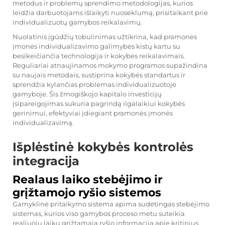
metodus ir problemų sprendimo metodologijas, kurios
leidžia darbuotojams išlaikyti nuoseklumą, prisitaikant prie
individualizuotų gamybos reikalavimų.
Nuolatinis įgūdžių tobulinimas užtikrina, kad pramonės
įmonės individualizavimo galimybės kistų kartu su
besikeičiančia technologija ir kokybės reikalavimais.
Reguliariai atnaujinamos mokymo programos supažindina
su naujais metodais, sustiprina kokybės standartus ir
sprendžia kylančias problemas individualizuotoje
gamyboje. Šis žmogiškojo kapitalo investicijų
įsipareigojimas sukuria pagrindą ilgalaikiui kokybės
gerinimui, efektyviai įdiegiant pramonės įmonės
individualizavimą.
Išplėstinė kokybės kontrolės
integracija
Realaus laiko stebėjimo ir
grįžtamojo ryšio sistemos
Gamyklinė pritaikymo sistema apima sudėtingas stebėjimo
sistemas, kurios viso gamybos proceso metu suteikia
realiuoju laiku grįžtamąją ryšio informaciją apie kritinius