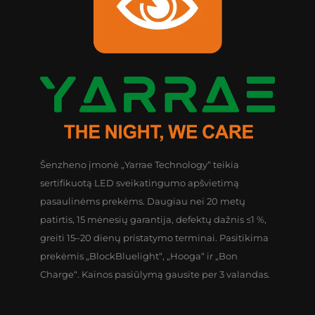
Šenzheno įmonė „Yarrae Technology“ teikia
sertifikuotą LED sveikatingumo apšvietimą
pasaulinėms prekėms. Daugiau nei 20 metų
patirtis, 15 mėnesių garantija, defektų dažnis ≤1 %,
greiti 15–20 dienų pristatymo terminai. Pasitikima
prekėmis „BlockBluelight“, „Hooga“ ir „Bon
Charge“. Kainos pasiūlymą gausite per 3 valandas.