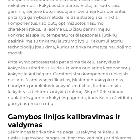
reikalavimus ir kokybės standartus. Vietoj to, kad visose
gaminių serijose būtų naudojami bendrieji komponentai,
pritaikyti gamybos metodai leidžia strategiškai rinktis
komponentus, kad būtų optimizuotos našumo
charakteristikos. Tai apima LED čipų parinkimą su
konkrečiais spalvų temperatūros diapazonais, jutiklių
pasirinkimą su tinkamu jautrumo lygiu ir akumuliatorių
technologijų įtraukimą, kurios atitinka numatytą naudojimo
modelį.
Pritaikymo procesas taip pat apima tiekėjų santykius ir
kokybės susitarimus, kurie užtikrina nuolatinę komponentų
kokybę laikui bėgant. Gamintojai su komponentų tiekėjais
nustato išsamias specifikacijas, įskaitant nuokrypių ribas,
bandymų protokolus ir kokybės rodiklius, kuriuos reikia
laikytis visą tiekimo santykių trukmę. Šis požiūris sukuria
nuolatinės gaminio kokybės pagrindą, kuris išeina už vidinių
gamybos procesų ribų.
Gamybos linijos kalibravimas ir
valdymas
Sėkmingas
fabrika tinkina pagal užsakymą
reikalauja
tikslaus gamybos įrangos kalibravimo, kad būtų atitinkamos