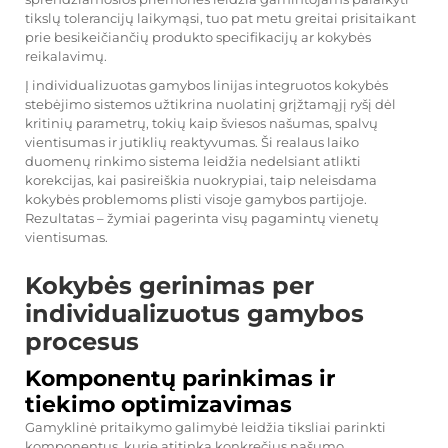
tikslų tolerancijų laikymąsi, tuo pat metu greitai prisitaikant
prie besikeičiančių produkto specifikacijų ar kokybės
reikalavimų.
Į individualizuotas gamybos linijas integruotos kokybės
stebėjimo sistemos užtikrina nuolatinį grįžtamąjį ryšį dėl
kritinių parametrų, tokių kaip šviesos našumas, spalvų
vientisumas ir jutiklių reaktyvumas. Ši realaus laiko
duomenų rinkimo sistema leidžia nedelsiant atlikti
korekcijas, kai pasireiškia nuokrypiai, taip neleisdama
kokybės problemoms plisti visoje gamybos partijoje.
Rezultatas – žymiai pagerinta visų pagamintų vienetų
vientisumas.
Kokybės gerinimas per
individualizuotus gamybos
procesus
Komponentų parinkimas ir
tiekimo optimizavimas
Gamyklinė pritaikymo galimybė leidžia tiksliai parinkti
komponentus, kurie atitinka konkrečius našumo