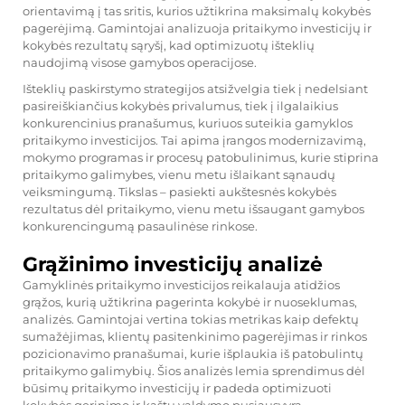
orientavimą į tas sritis, kurios užtikrina maksimalų kokybės
pagerėjimą. Gamintojai analizuoja pritaikymo investicijų ir
kokybės rezultatų sąryšį, kad optimizuotų išteklių
naudojimą visose gamybos operacijose.
Išteklių paskirstymo strategijos atsižvelgia tiek į nedelsiant
pasireiškiančius kokybės privalumus, tiek į ilgalaikius
konkurencinius pranašumus, kuriuos suteikia gamyklos
pritaikymo investicijos. Tai apima įrangos modernizavimą,
mokymo programas ir procesų patobulinimus, kurie stiprina
pritaikymo galimybes, vienu metu išlaikant sąnaudų
veiksmingumą. Tikslas – pasiekti aukštesnės kokybės
rezultatus dėl pritaikymo, vienu metu išsaugant gamybos
konkurencingumą pasaulinėse rinkose.
Grąžinimo investicijų analizė
Gamyklinės pritaikymo investicijos reikalauja atidžios
grąžos, kurią užtikrina pagerinta kokybė ir nuoseklumas,
analizės. Gamintojai vertina tokias metrikas kaip defektų
sumažėjimas, klientų pasitenkinimo pagerėjimas ir rinkos
pozicionavimo pranašumai, kurie išplaukia iš patobulintų
pritaikymo galimybių. Šios analizės lemia sprendimus dėl
būsimų pritaikymo investicijų ir padeda optimizuoti