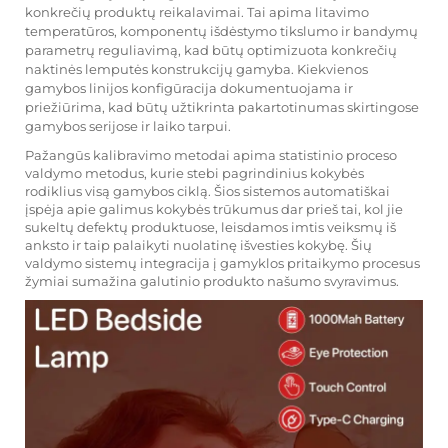
konkrečių produktų reikalavimai. Tai apima litavimo
temperatūros, komponentų išdėstymo tikslumo ir bandymų
parametrų reguliavimą, kad būtų optimizuota konkrečių
naktinės lemputės konstrukcijų gamyba. Kiekvienos
gamybos linijos konfigūracija dokumentuojama ir
priežiūrima, kad būtų užtikrinta pakartotinumas skirtingose
gamybos serijose ir laiko tarpui.
Pažangūs kalibravimo metodai apima statistinio proceso
valdymo metodus, kurie stebi pagrindinius kokybės
rodiklius visą gamybos ciklą. Šios sistemos automatiškai
įspėja apie galimus kokybės trūkumus dar prieš tai, kol jie
sukeltų defektų produktuose, leisdamos imtis veiksmų iš
anksto ir taip palaikyti nuolatinę išvesties kokybę. Šių
valdymo sistemų integracija į gamyklos pritaikymo procesus
žymiai sumažina galutinio produkto našumo svyravimus.