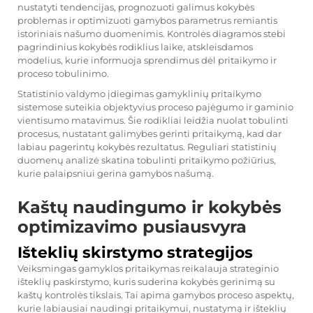
nustatyti tendencijas, prognozuoti galimus kokybės
problemas ir optimizuoti gamybos parametrus remiantis
istoriniais našumo duomenimis. Kontrolės diagramos stebi
pagrindinius kokybės rodiklius laike, atskleisdamos
modelius, kurie informuoja sprendimus dėl pritaikymo ir
proceso tobulinimo.
Statistinio valdymo įdiegimas gamyklinių pritaikymo
sistemose suteikia objektyvius proceso pajėgumo ir gaminio
vientisumo matavimus. Šie rodikliai leidžia nuolat tobulinti
procesus, nustatant galimybes gerinti pritaikymą, kad dar
labiau pagerintų kokybės rezultatus. Reguliari statistinių
duomenų analizė skatina tobulinti pritaikymo požiūrius,
kurie palaipsniui gerina gamybos našumą.
Kaštų naudingumo ir kokybės
optimizavimo pusiausvyra
Išteklių skirstymo strategijos
Veiksmingas gamyklos pritaikymas reikalauja strateginio
išteklių paskirstymo, kuris suderina kokybės gerinimą su
kaštų kontrolės tikslais. Tai apima gamybos proceso aspektų,
kurie labiausiai naudingi pritaikymui, nustatymą ir išteklių