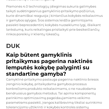
Pramonės 4.0 technologijų įdiegimas sukuria galimybes
taikyti sudėtingesnius gamyklinio pritaikymo požiūrius,
kurie dinamiškai reaguoja į kintančius kokybės reikalavimus
ir gamybos sąlygas. Šios sistemos leidžia gamintojams
pasiekti beprecedentinį kokybės nuoseklumo lygį, išlaikant
lankstumą, kuris reikalingas prisitaikyti prie besikeičiančių
rinkos poreikių ir klientų lūkesčių.
DUK
Kaip būtent gamyklinis
pritaikymas pagerina naktinės
lemputės kokybę palyginti su
standartine gamyba?
Gamyklinė pritaikymo paslauga pagerina naktinio šviesos
įrenginio kokybę, pritaikydama gamybos procesus
konkrečioms produkto reikalavimams, o ne naudodama
bendruosius gamybos metodus. Tai apima komponentų
parinkimo optimizavimą pageidaujamiems veikimo
parametrams pasiekti, įrangos kalibravimą tiksliai surinkimo
tolerancijoms užtikrinti ir kokybės kontrolės sistemų