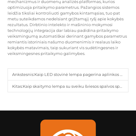
mechanizmus ir duomenų analizės platformas, kurios
optimizuoja pritaikymo parametrus. Pažangios sistemos
leidžia tiksliai kontroliuoti gamybos kintamąsias, tuo pat
metu suteikdamos nedelsiant grįžtamąjį ryšį apie kokybės
rezultatus. Dirbtinio intelekto ir mašininio mokymosi
technologijų integracija dar labiau padidina pritaikymo
veiksmingumą automatiškai derinant gamybos parametrus
remiantis istoriniais našumo duomenimis ir realaus laiko
kokybės matavimais, taip sukuriant vis sudėtingesnes ir
veiksmingesnes pritaikymo galimybes.
Ankstesnis:
Kaip LED stovinė lempa pagerina aplinkos apšvietimą gyvenamųjų patalpų viduje?
Kitas:
Kaip skaitymo lempa su sveiku šviesos spalvos spektru pagerina skaitymo komfortą?