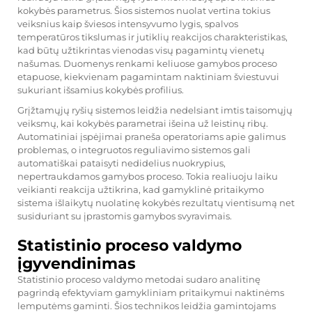
kokybės parametrus. Šios sistemos nuolat vertina tokius
veiksnius kaip šviesos intensyvumo lygis, spalvos
temperatūros tikslumas ir jutiklių reakcijos charakteristikas,
kad būtų užtikrintas vienodas visų pagamintų vienetų
našumas. Duomenys renkami keliuose gamybos proceso
etapuose, kiekvienam pagamintam naktiniam šviestuvui
sukuriant išsamius kokybės profilius.
Grįžtamųjų ryšių sistemos leidžia nedelsiant imtis taisomųjų
veiksmų, kai kokybės parametrai išeina už leistinų ribų.
Automatiniai įspėjimai praneša operatoriams apie galimus
problemas, o integruotos reguliavimo sistemos gali
automatiškai pataisyti nedidelius nuokrypius,
nepertraukdamos gamybos proceso. Tokia realiuoju laiku
veikianti reakcija užtikrina, kad gamyklinė pritaikymo
sistema išlaikytų nuolatinę kokybės rezultatų vientisumą net
susiduriant su įprastomis gamybos svyravimais.
Statistinio proceso valdymo
įgyvendinimas
Statistinio proceso valdymo metodai sudaro analitinę
pagrindą efektyviam gamykliniam pritaikymui naktinėms
lemputėms gaminti. Šios technikos leidžia gamintojams