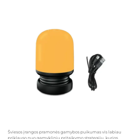
Šviesos įrangos pramonės gamybos puikumas vis labiau
priklauso nuo gamyklinių pritaikymo strategijų, kurios