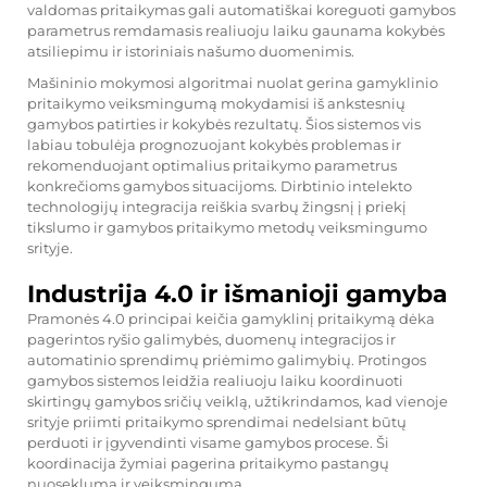
valdomas pritaikymas gali automatiškai koreguoti gamybos
parametrus remdamasis realiuoju laiku gaunama kokybės
atsiliepimu ir istoriniais našumo duomenimis.
Mašininio mokymosi algoritmai nuolat gerina gamyklinio
pritaikymo veiksmingumą mokydamisi iš ankstesnių
gamybos patirties ir kokybės rezultatų. Šios sistemos vis
labiau tobulėja prognozuojant kokybės problemas ir
rekomenduojant optimalius pritaikymo parametrus
konkrečioms gamybos situacijoms. Dirbtinio intelekto
technologijų integracija reiškia svarbų žingsnį į priekį
tikslumo ir gamybos pritaikymo metodų veiksmingumo
srityje.
Industrija 4.0 ir išmanioji gamyba
Pramonės 4.0 principai keičia gamyklinį pritaikymą dėka
pagerintos ryšio galimybės, duomenų integracijos ir
automatinio sprendimų priėmimo galimybių. Protingos
gamybos sistemos leidžia realiuoju laiku koordinuoti
skirtingų gamybos sričių veiklą, užtikrindamos, kad vienoje
srityje priimti pritaikymo sprendimai nedelsiant būtų
perduoti ir įgyvendinti visame gamybos procese. Ši
koordinacija žymiai pagerina pritaikymo pastangų
nuoseklumą ir veiksmingumą.