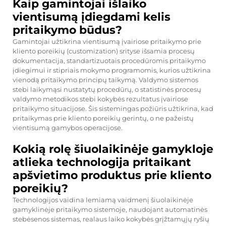
Kaip gamintojai išlaiko
vientisumą įdiegdami kelis
pritaikymo būdus?
Gamintojai užtikrina vientisumą įvairiose pritaikymo prie
kliento poreikių (customization) srityse išsamia procesų
dokumentacija, standartizuotais procedūromis pritaikymo
įdiegimui ir stipriais mokymo programomis, kurios užtikrina
vienodą pritaikymo principų taikymą. Valdymo sistemos
stebi laikymąsi nustatytų procedūrų, o statistinės procesų
valdymo metodikos stebi kokybės rezultatus įvairiose
pritaikymo situacijose. Šis sistemingas požiūris užtikrina, kad
pritaikymas prie kliento poreikių gerintų, o ne pažeistų
vientisumą gamybos operacijose.
Kokią rolę šiuolaikinėje gamykloje
atlieka technologija pritaikant
apšvietimo produktus prie kliento
poreikių?
Technologijos vaidina lemiamą vaidmenį šiuolaikinėje
gamyklinėje pritaikymo sistemoje, naudojant automatinės
stebėsenos sistemas, realaus laiko kokybės grįžtamųjų ryšių