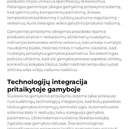
produkto linijos unikalius specifikacijų reikalavimus.
Pažangūs gamintojai įdiegia gamyklinę pritaikymo sistemą,
kad optimizuotų komponentų parinkimą, šviesos
temperatūros kalibravimą ir jutiklių jautrumo reguliavimą –
veiksmus, kurie tiesiogiai veikia galutinio produkto našumą.
Gamyklinės pritaikymo įdiegimas prasideda išsamia
produkto analize ir reikalavimų atitikmenų nustatymu.
Inžinerijos komandos vertina veiksnius, tokius kaip numatyti
naudojimo būdai, tikslinės rinkos ir našumo lūkesčiai, kad
nustatytų pritaikytus gamybos parametrus. Šis sistemingas
požiūris užtikrina, kad visi gamybos proceso aspektai atitiktų
konkrečius kokybės tikslus, todėl naktinės lemputės nuolat
atitinka arba viršija našumo rodiklius.
Technologijų integracija
pritaikytoje gamyboje
Šiuolaikinė gamyklinė pritaikymo sistema labai priklauso
nuo sudėtingų technologijų integracijos, kad būtų pasiektas
tikslus gamybos kintamųjų kontrolės lygis. Automatizuotos
sistemos stebi ir realiuoju laiku koreguoja gamybos
parametrus, užtikrindamos nuolatinę išvesties kokybę
ilgalaikiuose gamybos cikluose. Šios technologinės
sprendžiamosios priemonės leidžia gamintojams palaikyti