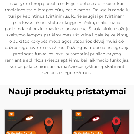
skaitymo lempą idealia erdvėje ribotose aplinkose, kur
tradicinės stalo lempos būtų netinkamos. Daugelis modelių
turi prikabintinus tvirtinimus, kurie saugiai pritvirtinami
prie lovos rėmų, stalų ar knygų viršelių, maksimaliai
padidindami pozicionavimo lankstumą. Šiuolaikinių mažųjų
skaitymo lempos patikimumas užtikrina ilgalaikę veikimą,
o aukštos kokybės medžiagos atsparios dėvėjimuisi dėl
dažno reguliavimo ir vežimo. Pažangūs modeliai integruoja
protingas funkcijas, pvz., automatinį prisilankstymą
remiantis aplinkos šviesos aptikimu bei laikmačio funkcijas,
kurios palaipsniui sumažina šviesos ryškumą, skatinant
sveikus miego režimus.
Nauji produktų pristatymai