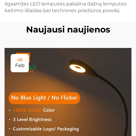
ilgaamžės LED lemputės pašalina dažną lemputės
keitimo išlaidas bei techninės priežiūros poreikį.
Naujausi naujienos
06
Feb