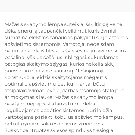
630 nm raudona
apšvietimas, be
spalva, be mėlynos
mėlynos šviesos,
šviesos, juodai dažytas
1600K amžinoji
kūnas, LED knygos
apšvietimo spalva,
Mažasis skaitymo lempa suteikia išskiltingą vertę
lempa
juodai dažytas kūnas,
dėka energiją taupančiai veikimui, kuris žymiai
LED knygos lempa
sumažina elektros sąnaudas palyginti su įprastomis
apšvietimo sistemomis. Vartotojai nedelsdami
pajunta naudą iš tikslaus šviesos reguliavimo, kuris
pašalina ryškius šešėlius ir blizgesį, sukurdamas
patogias skaitymo sąlygas, kurios nekelia akių
nuovargio ir galvos skausmų. Nešiojamoji
konstrukcija leidžia skaitytojams mėgautis
optimaliu apšvietimu bet kur – ar tai būtų
atsipalaidavimas lovoje, darbas rašomojo stalo prie,
ar mokymasis lauke. Mažasis skaitymo lempa
pasižymi nepaprasta lankstumu dėka
reguliuojamos padėties sistemos, kuri leidžia
vartotojams pasiekti tobulus apšvietimo kampus,
netrukdydami šalia esantiems žmonėms.
Suskoncentruotas šviesos spindulys tiesiogiai