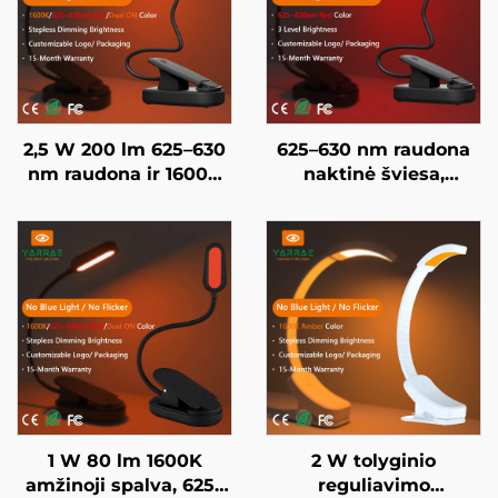
2,5 W 200 lm 625–630
625–630 nm raudona
nm raudona ir 1600K
naktinė šviesa,
amžinoji spalva, juodai
naudojama 5–50
dažytas nešiojamasis
valandų, 3 ryškumo
prisegamas LED
nustatymai, juodai
knygos lempa
dažytas korpusas,
greitas 1 valandos USB
įkrovimas
1 W 80 lm 1600K
2 W tolyginio
amžinoji spalva, 625–
reguliavimo