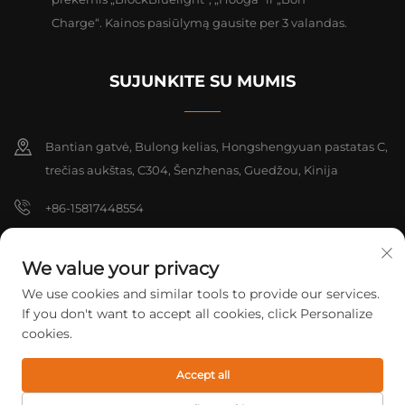
Charge“. Kainos pasiūlymą gausite per 3 valandas.
SUJUNKITE SU MUMIS
Bantian gatvė, Bulong kelias, Hongshengyuan pastatas C,
trečias aukštas, C304, Šenzhenas, Guedžou, Kinija
+86-15817448554
[email protected]
We value your privacy
We use cookies and similar tools to provide our services.
Autorių teisės © 2026 Shenzhen Yarrae Technology Co., Ltd. Beijing.
If you don't want to accept all cookies, click Personalize
Visos teisės saugomos.
Privatumo politika
cookies.
Accept all