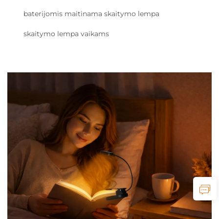
baterijomis maitinama skaitymo lempa
skaitymo lempa vaikams