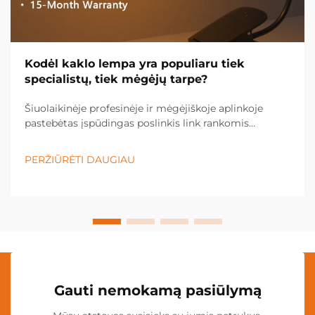
Kodėl kaklo lempa yra populiaru tiek
specialistų, tiek mėgėjų tarpe?
Šiuolaikinėje profesinėje ir mėgėjiškoje aplinkoje
pastebėtas įspūdingas poslinkis link rankomis
nevaldomų apšvietimo sprendimų, o kaklo lempa
tapo būtina įranga įvairiose pramonės šakose ir
PERŽIŪRĖTI DAUGIAU
asmeninėse srityse. Šis inovacinis apšvietimas...
Gauti nemokamą pasiūlymą