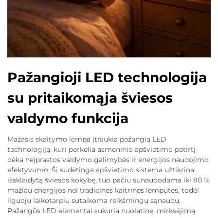
Pažangioji LED technologija
su pritaikomąja šviesos
valdymo funkcija
Mažasis skaitymo lempa įtraukia pažangią LED
technologiją, kuri perkelia asmeninio apšvietimo patirtį
dėka neįprastos valdymo galimybės ir energijos naudojimo
efektyvumo. Ši sudėtinga apšvietimo sistema užtikrina
išsklaidytą šviesos kokybę, tuo pačiu sunaudodama iki 80 %
mažiau energijos nei tradicinės kaitrinės lemputės, todėl
ilguoju laikotarpiu sutaikoma reikšmingų sąnaudų.
Pažangūs LED elementai sukuria nuolatinę, mirksėjimą