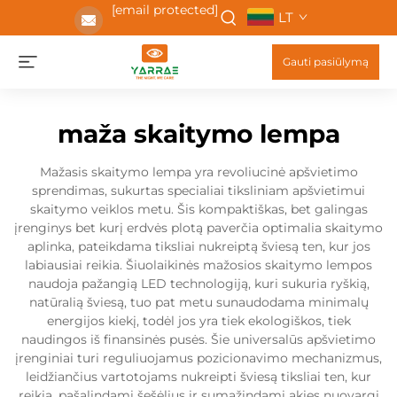
[email protected]
LT
Gauti pasiūlymą
maža skaitymo lempa
Mažasis skaitymo lempa yra revoliucinė apšvietimo
sprendimas, sukurtas specialiai tiksliniam apšvietimui
skaitymo veiklos metu. Šis kompaktiškas, bet galingas
įrenginys bet kurį erdvės plotą paverčia optimalia skaitymo
aplinka, pateikdama tiksliai nukreiptą šviesą ten, kur jos
labiausiai reikia. Šiuolaikinės mažosios skaitymo lempos
naudoja pažangią LED technologiją, kuri sukuria ryškią,
natūralią šviesą, tuo pat metu sunaudodama minimalų
energijos kiekį, todėl jos yra tiek ekologiškos, tiek
naudingos iš finansinės pusės. Šie universalūs apšvietimo
įrenginiai turi reguliuojamus pozicionavimo mechanizmus,
leidžiančius vartotojams nukreipti šviesą tiksliai ten, kur
reikia, pašalindami šešėlius ir sumažindami akies nuovargį