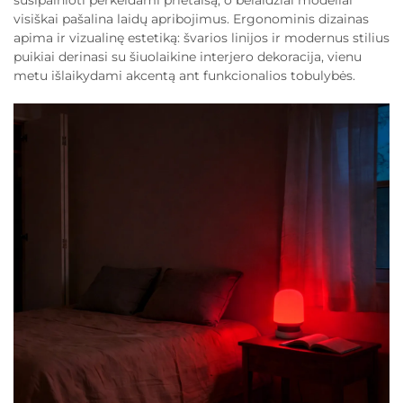
susipainioti perkeldami prietaisą, o belaidžiai modeliai
visiškai pašalina laidų apribojimus. Ergonominis dizainas
apima ir vizualinę estetiką: švarios linijos ir modernus stilius
puikiai derinasi su šiuolaikine interjero dekoracija, vienu
metu išlaikydami akcentą ant funkcionalios tobulybės.