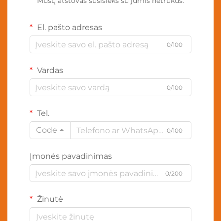
Mūsų atstovas susisieks su jumis netrukus.
El. pašto adresas
0/100
Vardas
0/100
Tel.
Code
0/100
Įmonės pavadinimas
0/200
Žinutė