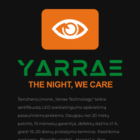
Šenzheno įmonė „Yarrae Technology“ teikia
sertifikuotą LED sveikatingumo apšvietimą
pasaulinėms prekėms. Daugiau nei 20 metų
patirtis, 15 mėnesių garantija, defektų dažnis ≤1 %,
greiti 15–20 dienų pristatymo terminai. Pasitikima
prekėmis „BlockBluelight“, „Hooga“ ir „Bon