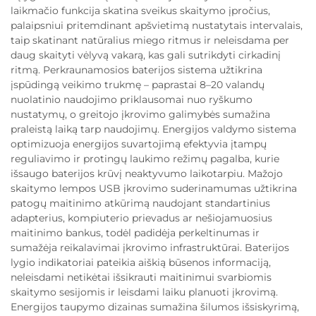
laikmačio funkcija skatina sveikus skaitymo įpročius,
palaipsniui pritemdinant apšvietimą nustatytais intervalais,
taip skatinant natūralius miego ritmus ir neleisdama per
daug skaityti vėlyvą vakarą, kas gali sutrikdyti cirkadinį
ritmą. Perkraunamosios baterijos sistema užtikrina
įspūdingą veikimo trukmę – paprastai 8–20 valandų
nuolatinio naudojimo priklausomai nuo ryškumo
nustatymų, o greitojo įkrovimo galimybės sumažina
praleistą laiką tarp naudojimų. Energijos valdymo sistema
optimizuoja energijos suvartojimą efektyvia įtampų
reguliavimo ir protingų laukimo režimų pagalba, kurie
išsaugo baterijos krūvį neaktyvumo laikotarpiu. Mažojo
skaitymo lempos USB įkrovimo suderinamumas užtikrina
patogų maitinimo atkūrimą naudojant standartinius
adapterius, kompiuterio prievadus ar nešiojamuosius
maitinimo bankus, todėl padidėja perkeltinumas ir
sumažėja reikalavimai įkrovimo infrastruktūrai. Baterijos
lygio indikatoriai pateikia aiškią būsenos informaciją,
neleisdami netikėtai išsikrauti maitinimui svarbiomis
skaitymo sesijomis ir leisdami laiku planuoti įkrovimą.
Energijos taupymo dizainas sumažina šilumos išsiskyrimą,