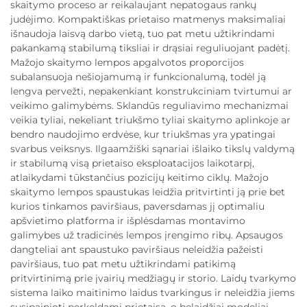
skaitymo proceso ar reikalaujant nepatogaus rankų
judėjimo. Kompaktiškas prietaiso matmenys maksimaliai
išnaudoja laisvą darbo vietą, tuo pat metu užtikrindami
pakankamą stabilumą tiksliai ir drąsiai reguliuojant padėtį.
Mažojo skaitymo lempos apgalvotos proporcijos
subalansuoja nešiojamumą ir funkcionalumą, todėl ją
lengva pervežti, nepakenkiant konstrukciniam tvirtumui ar
veikimo galimybėms. Sklandūs reguliavimo mechanizmai
veikia tyliai, nekeliant triukšmo tyliai skaitymo aplinkoje ar
bendro naudojimo erdvėse, kur triukšmas yra ypatingai
svarbus veiksnys. Ilgaamžiški sąnariai išlaiko tikslų valdymą
ir stabilumą visą prietaiso eksploatacijos laikotarpį,
atlaikydami tūkstančius pozicijų keitimo ciklų. Mažojo
skaitymo lempos spaustukas leidžia pritvirtinti ją prie bet
kurios tinkamos paviršiaus, paversdamas jį optimaliu
apšvietimo platforma ir išplėsdamas montavimo
galimybes už tradicinės lempos įrengimo ribų. Apsaugos
dangteliai ant spaustuko paviršiaus neleidžia pažeisti
paviršiaus, tuo pat metu užtikrindami patikimą
pritvirtinimą prie įvairių medžiagų ir storio. Laidų tvarkymo
sistema laiko maitinimo laidus tvarkingus ir neleidžia jiems