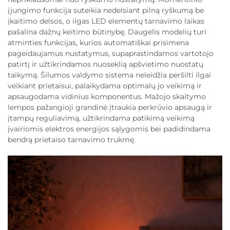
įjungimo funkcija suteikia nedelsiant pilną ryškumą be
įkaitimo delsos, o ilgas LED elementų tarnavimo laikas
pašalina dažnų keitimo būtinybę. Daugelis modelių turi
atminties funkcijas, kurios automatiškai prisimena
pageidaujamus nustatymus, supaprastindamos vartotojo
patirtį ir užtikrindamos nuoseklią apšvietimo nuostatų
taikymą. Šilumos valdymo sistema neleidžia peršilti ilgai
veikiant prietaisui, palaikydama optimalų jo veikimą ir
apsaugodama vidinius komponentus. Mažojo skaitymo
lempos pažangioji grandinė įtraukia perkrūvio apsaugą ir
įtampų reguliavimą, užtikrindama patikimą veikimą
įvairiomis elektros energijos sąlygomis bei padidindama
bendrą prietaiso tarnavimo trukmę.