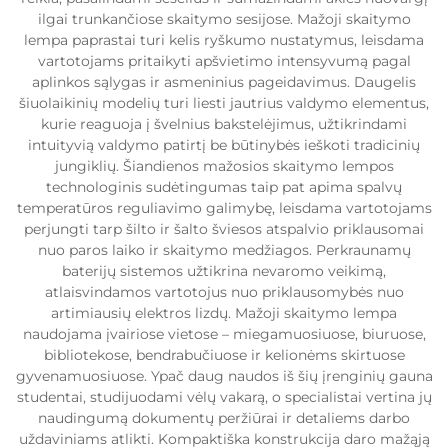
ilgai trunkančiose skaitymo sesijose. Mažoji skaitymo
lempa paprastai turi kelis ryškumo nustatymus, leisdama
vartotojams pritaikyti apšvietimo intensyvumą pagal
aplinkos sąlygas ir asmeninius pageidavimus. Daugelis
šiuolaikinių modelių turi liesti jautrius valdymo elementus,
kurie reaguoja į švelnius bakstelėjimus, užtikrindami
intuityvią valdymo patirtį be būtinybės ieškoti tradicinių
jungiklių. Šiandienos mažosios skaitymo lempos
technologinis sudėtingumas taip pat apima spalvų
temperatūros reguliavimo galimybę, leisdama vartotojams
perjungti tarp šilto ir šalto šviesos atspalvio priklausomai
nuo paros laiko ir skaitymo medžiagos. Perkraunamų
baterijų sistemos užtikrina nevaromo veikimą,
atlaisvindamos vartotojus nuo priklausomybės nuo
artimiausių elektros lizdų. Mažoji skaitymo lempa
naudojama įvairiose vietose – miegamuosiuose, biuruose,
bibliotekose, bendrabučiuose ir kelionėms skirtuose
gyvenamuosiuose. Ypač daug naudos iš šių įrenginių gauna
studentai, studijuodami vėlų vakarą, o specialistai vertina jų
naudingumą dokumentų peržiūrai ir detaliems darbo
uždaviniams atlikti. Kompaktiška konstrukcija daro mažąją