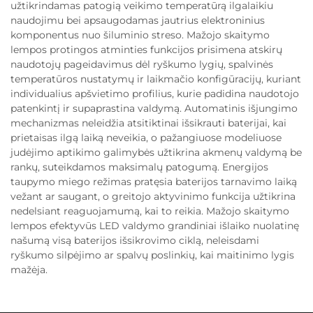
užtikrindamas patogią veikimo temperatūrą ilgalaikiu
naudojimu bei apsaugodamas jautrius elektroninius
komponentus nuo šiluminio streso. Mažojo skaitymo
lempos protingos atminties funkcijos prisimena atskirų
naudotojų pageidavimus dėl ryškumo lygių, spalvinės
temperatūros nustatymų ir laikmačio konfigūracijų, kuriant
individualius apšvietimo profilius, kurie padidina naudotojo
patenkintį ir supaprastina valdymą. Automatinis išjungimo
mechanizmas neleidžia atsitiktinai išsikrauti baterijai, kai
prietaisas ilgą laiką neveikia, o pažangiuose modeliuose
judėjimo aptikimo galimybės užtikrina akmenų valdymą be
rankų, suteikdamos maksimalų patogumą. Energijos
taupymo miego režimas pratęsia baterijos tarnavimo laiką
vežant ar saugant, o greitojo aktyvinimo funkcija užtikrina
nedelsiant reaguojamumą, kai to reikia. Mažojo skaitymo
lempos efektyvūs LED valdymo grandiniai išlaiko nuolatinę
našumą visą baterijos išsikrovimo ciklą, neleisdami
ryškumo silpėjimo ar spalvų poslinkių, kai maitinimo lygis
mažėja.