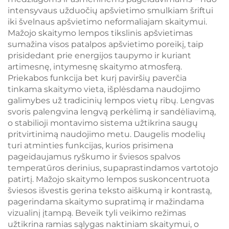
intensyvaus užduočių apšvietimo smulkiam šriftui
iki švelnaus apšvietimo neformaliajam skaitymui.
Mažojo skaitymo lempos tikslinis apšvietimas
sumažina visos patalpos apšvietimo poreikį, taip
prisidedant prie energijos taupymo ir kuriant
artimesnę, intymesnę skaitymo atmosferą.
Priekabos funkcija bet kurį paviršių paverčia
tinkama skaitymo vieta, išplėsdama naudojimo
galimybes už tradicinių lempos vietų ribų. Lengvas
svoris palengvina lengvą perkėlimą ir sandėliavimą,
o stabilioji montavimo sistema užtikrina saugų
pritvirtinimą naudojimo metu. Daugelis modelių
turi atminties funkcijas, kurios prisimena
pageidaujamus ryškumo ir šviesos spalvos
temperatūros derinius, supaprastindamos vartotojo
patirtį. Mažojo skaitymo lempos suskoncentruota
šviesos išvestis gerina teksto aiškumą ir kontrastą,
pagerindama skaitymo supratimą ir mažindama
vizualinį įtampą. Beveik tyli veikimo režimas
užtikrina ramias sąlygas naktiniam skaitymui, o