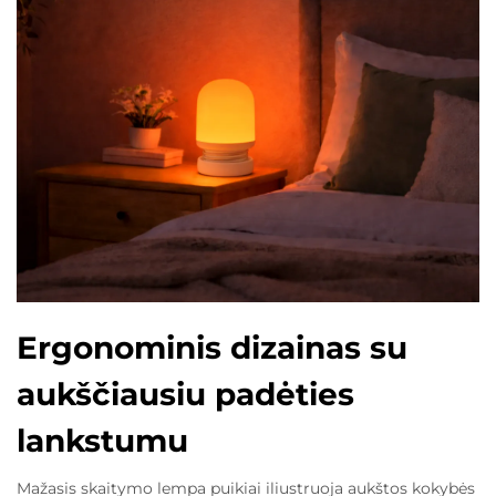
Ergonominis dizainas su
aukščiausiu padėties
lankstumu
Mažasis skaitymo lempa puikiai iliustruoja aukštos kokybės