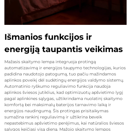
Išmanios funkcijos ir
energiją taupantis veikimas
Mažasis skaitymo lempa integruoja protingą
automatizavimą ir energijos taupymo technologijas, kurios
padidina naudotojo patogumą, tuo pačiu mažindamos
aplinkos poveikį dėl sudėtingų energijos valdymo sistemų.
Automatinio ryškumo reguliavimo funkcija naudoja
aplinkos šviesos jutiklius, kad optimizuotų apšvietimo lygį
pagal aplinkines sąlygas, užtikrindama nuolatinį skaitymo
komfortą bei maksimalų baterijos tarnavimo laiką ir
energijos naudingumą. Šis protingas prisitaikymas
sumažina rankinį reguliavimą ir užtikrina beveik
nepastebimus apšvietimo perėjimus, kai natūralios šviesos
sąlygos keičiasi visą dieną. Mažojo skaitymo lempos