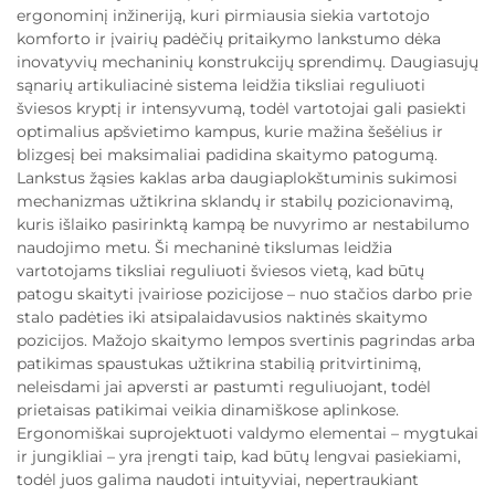
ergonominį inžineriją, kuri pirmiausia siekia vartotojo
komforto ir įvairių padėčių pritaikymo lankstumo dėka
inovatyvių mechaninių konstrukcijų sprendimų. Daugiasujų
sąnarių artikuliacinė sistema leidžia tiksliai reguliuoti
šviesos kryptį ir intensyvumą, todėl vartotojai gali pasiekti
optimalius apšvietimo kampus, kurie mažina šešėlius ir
blizgesį bei maksimaliai padidina skaitymo patogumą.
Lankstus žąsies kaklas arba daugiaplokštuminis sukimosi
mechanizmas užtikrina sklandų ir stabilų pozicionavimą,
kuris išlaiko pasirinktą kampą be nuvyrimo ar nestabilumo
naudojimo metu. Ši mechaninė tikslumas leidžia
vartotojams tiksliai reguliuoti šviesos vietą, kad būtų
patogu skaityti įvairiose pozicijose – nuo stačios darbo prie
stalo padėties iki atsipalaidavusios naktinės skaitymo
pozicijos. Mažojo skaitymo lempos svertinis pagrindas arba
patikimas spaustukas užtikrina stabilią pritvirtinimą,
neleisdami jai apversti ar pastumti reguliuojant, todėl
prietaisas patikimai veikia dinamiškose aplinkose.
Ergonomiškai suprojektuoti valdymo elementai – mygtukai
ir jungikliai – yra įrengti taip, kad būtų lengvai pasiekiami,
todėl juos galima naudoti intuityviai, nepertraukiant