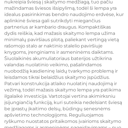
nukreipia šviesą į skaitymo medžiagą, tuo pačiu
mažindamas šviesos išsipylimą, todėl ši lempa yra
idealus pasirinkimas bendro naudojimo erdvėse, kur
aplinkinė šviesa gali sutrikdyti miegančius
partnerius ar kambario draugus. Kompaktiškas
dydis reiškia, kad mažasis skaitymo lempa užima
minimalų paviršiaus plotą, paliekant vertingą vietą
rašomojo stalo ar naktinio stalelio paviršiuje
knygoms, įrenginiams ir asmeninėms daiktams.
Šiuolaikinės akumuliatoriaus baterijos užtikrina
valandas nuolatinio veikimo, pašalindamos
nuobodžią kasdieninę laidų tvarkymo problemą ir
leisdamos tikrai belaidžius skaitymo įspūdžius.
Patvari konstrukcija atlaiko nuolatinį naudojimą ir
vežimą, todėl mažasis skaitymo lempa yra patikima
ilgalaikė investicija. Vartotojai vertina akimirksniu
įsijungiančią funkciją, kuri suteikia nedelsiant šviesą
be įprastų įkaitimo delsų, būdingų senesnėms
apšvietimo technologijoms. Reguliuojamos
ryškumo nuostatos pritaikomos įvairioms skaitymo
medžiagoms ir asmeninėms pageidavimams – nuo