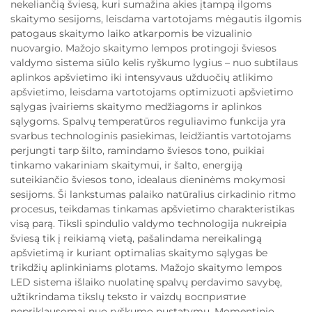
nekeliančią šviesą, kuri sumažina akies įtampą ilgoms
skaitymo sesijoms, leisdama vartotojams mėgautis ilgomis
patogaus skaitymo laiko atkarpomis be vizualinio
nuovargio. Mažojo skaitymo lempos protingoji šviesos
valdymo sistema siūlo kelis ryškumo lygius – nuo subtilaus
aplinkos apšvietimo iki intensyvaus užduočių atlikimo
apšvietimo, leisdama vartotojams optimizuoti apšvietimo
sąlygas įvairiems skaitymo medžiagoms ir aplinkos
sąlygoms. Spalvų temperatūros reguliavimo funkcija yra
svarbus technologinis pasiekimas, leidžiantis vartotojams
perjungti tarp šilto, ramindamo šviesos tono, puikiai
tinkamo vakariniam skaitymui, ir šalto, energiją
suteikiančio šviesos tono, idealaus dieninėms mokymosi
sesijoms. Ši lankstumas palaiko natūralius cirkadinio ritmo
procesus, teikdamas tinkamas apšvietimo charakteristikas
visą parą. Tiksli spindulio valdymo technologija nukreipia
šviesą tik į reikiamą vietą, pašalindama nereikalingą
apšvietimą ir kuriant optimalias skaitymo sąlygas be
trikdžių aplinkiniams plotams. Mažojo skaitymo lempos
LED sistema išlaiko nuolatinę spalvų perdavimo savybę,
užtikrindama tikslų teksto ir vaizdų восприятие
nepriklausomai nuo ryškumo nustatymų. Momentinio