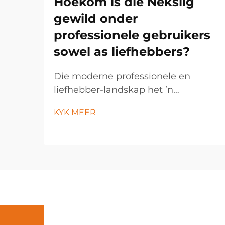
Hoekom is die Nekslig
gewild onder
professionele gebruikers
sowel as liefhebbers?
Die moderne professionele en
liefhebber-landskap het ’n
opmerklike verskuiwing na hands-
KYK MEER
vry verligtingsoplossings beleef, met
die nekslig wat ’n onmisbare
gereedskap geword het oor ’n wye
verskeidenheid nydige en
persoonlike toepassings. Hierdie
innoverende verligting...