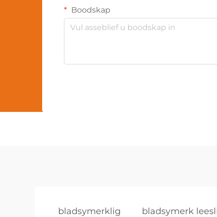
Boodskap
bladsymerklig
bladsymerk leesl