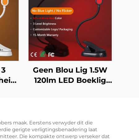
 3
Geen Blou Lig 1.5W
heid
120lm LED Boeklig
625~630 nm 660/670
r
nm Rooikleur 3
00K
Vlakke Heldertste
ED
Leeslig Swart
bbers maak. Eerstens verwyder dit die
rdie gerigte verligtingsbenadering laat
Liggaam
omitteer. Die kompakte ontwerp verseker dat