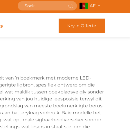
AF
Kry 'n Offerte
s
iteit van ‘n boekmerk met moderne LED-
gerigte ligbron, spesifiek ontwerp om die
iel wat maklik tussen boekbladsye gly sonder
erking van jou huidige leesposisie terwyl dit
se grondslag van meeste boekmerkligte berus
 aan batterykrag verbruik. Baie modelle het
ig, wat optimale sigbaarheid verseker sonder
llings, wat lesers in staat stel om die