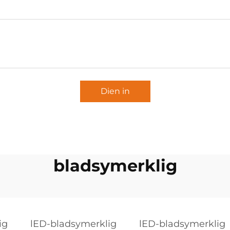
Dien in
bladsymerklig
ig
lED-bladsymerklig
lED-bladsymerklig