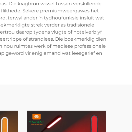
s. Die kragbron wissel tussen verskillende
oontlikhede. Sekere premiumweergawes het
, terwyl ander ‘n tydhoufunksie insluit wat
ekmerkligte strek verder as tradisionele
ertrou daarop tydens vlugte of hotelverblyf
ertrippe of strandlees. Die boekmerklig dien
n nou ruimtes werk of mediese professionele
ap geword vir enigiemand wat leesgerief en