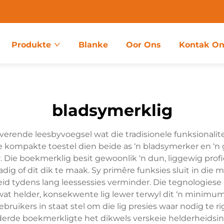
Produkte
Blanke
Oor Ons
Kontak On
bladsymerklig
verende leesbyvoegsel wat die tradisionele funksional
 kompakte toestel dien beide as ‘n bladsymerker en ‘n 
r. Die boekmerklig besit gewoonlik ‘n dun, liggewig prof
dig of dit dik te maak. Sy primêre funksies sluit in die m
eid tydens lang leessessies verminder. Die tegnologie
at helder, konsekwente lig lewer terwyl dit ‘n minimum
ruikers in staat stel om die lig presies waar nodig te r
de boekmerkligte het dikwels verskeie helderheidsinste