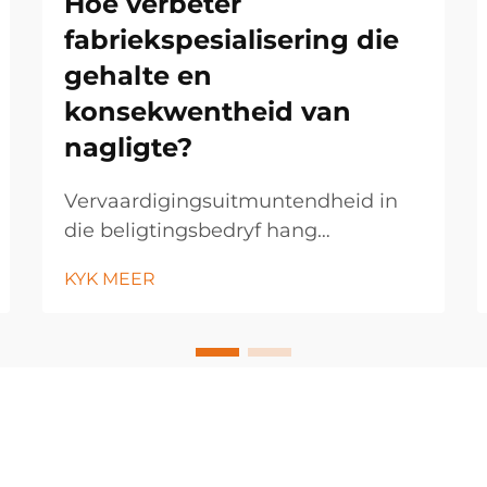
Hoe verbeter
fabriekspesialisering die
gehalte en
konsekwentheid van
nagligte?
Vervaardigingsuitmuntendheid in
die beligtingsbedryf hang
toenemend af van
KYK MEER
fabriekspesialiseringsstrategieë wat
noukeurige gehaltekontrole en
konsekwente produkresultate
moontlik maak. Moderne
beligtingsvervaardigers maak
gebruik van gevorderde
fabriekspesialiseringstegnologieë...