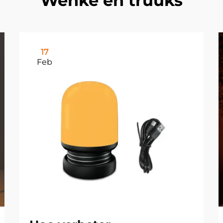
Wenke en truuks
17
Feb