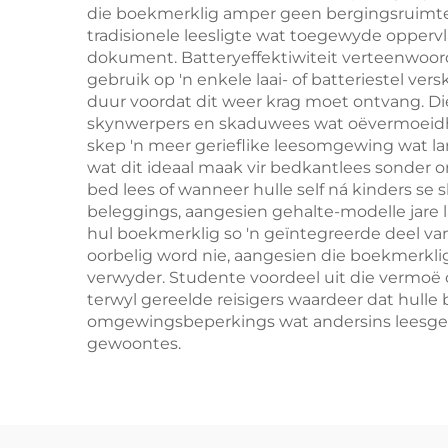
die boekmerklig amper geen bergingsruimte i
tradisionele leesligte wat toegewyde oppervl
dokument. Batteryeffektiwiteit verteenwoo
gebruik op 'n enkele laai- of batteriestel v
duur voordat dit weer krag moet ontvang. Die
skynwerpers en skaduwees wat oëvermoeidheid
skep 'n meer gerieflike leesomgewing wat la
wat dit ideaal maak vir bedkantlees sonder o
bed lees of wanneer hulle self ná kinders s
beleggings, aangesien gehalte-modelle jare 
hul boekmerklig so 'n geïntegreerde deel van 
oorbelig word nie, aangesien die boekmerklig
verwyder. Studente voordeel uit die vermoë 
terwyl gereelde reisigers waardeer dat hulle
omgewingsbeperkings wat andersins leesgele
gewoontes.