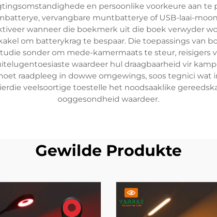
tingsomstandighede en persoonlike voorkeure aan te pa
tiumbatterye, vervangbare muntbatterye of USB-laai-m
tiveer wanneer die boekmerk uit die boek verwyder word
fskakel om batterykrag te bespaar. Die toepassings van bo
gstudie sonder om mede-kamermaats te steur, reisigers v
itelugentoesiaste waardeer hul draagbaarheid vir kampe
 moet raadpleeg in dowwe omgewings, soos tegnici wat i
ierdie veelsoortige toestelle het noodsaaklike gereedsk
ooggesondheid waardeer.
Gewilde Produkte