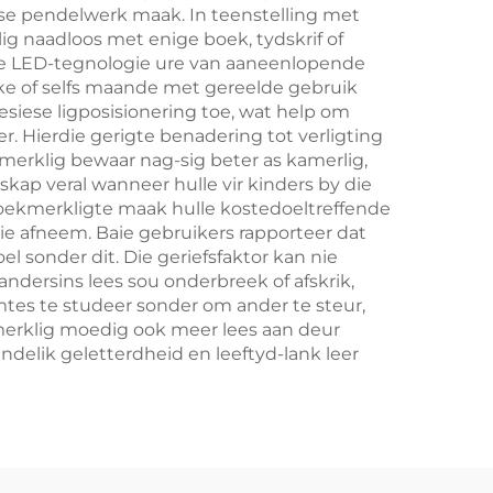
kse pendelwerk maak. In teenstelling met
ig naadloos met enige boek, tydskrif of
ne LED-tegnologie ure van aaneenlopende
weke of selfs maande met gereelde gebruik
siese ligposisionering toe, wat help om
 Hierdie gerigte benadering tot verligting
merklig bewaar nag-sig beter as kamerlig,
kap veral wanneer hulle vir kinders by die
 boekmerkligte maak hulle kostedoeltreffende
ie afneem. Baie gebruikers rapporteer dat
l sonder dit. Die geriefsfaktor kan nie
ndersins lees sou onderbreek of afskrik,
mtes te studeer sonder om ander te steur,
kmerklig moedig ook meer lees aan deur
elik geletterdheid en leeftyd-lank leer