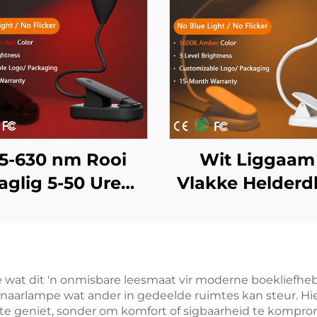
5-630 nm Rooi
Wit Liggaam
aglig 5-50 Ure
Vlakke Helderd
uik 3 Helderheid
Verlig Boek
stellings Swart
Slaapkame
gaam Vinnige 1-
Bedkantlam 16
ur USB Herlaai
Amberkleur L
le wat dit 'n onmisbare leesmaat vir moderne boekliefhe
enaarlampe wat ander in gedeelde ruimtes kan steur. Hie
Boekleeslig
d te geniet, sonder om komfort of sigbaarheid te kompr