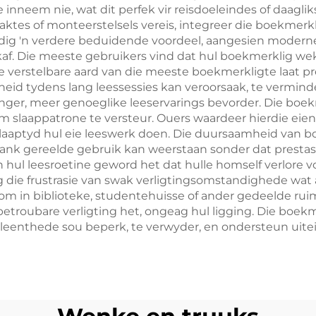
nneem nie, wat dit perfek vir reisdoeleindes of daagli
aktes of monteerstelsels vereis, integreer die boekmerkl
rdig 'n verdere beduidende voordeel, aangesien moder
erskaf. Die meeste gebruikers vind dat hul boekmerklig 
 verstelbare aard van die meeste boekmerkligte laat pre
 tydens lang leessessies kan veroorsaak, te verminder.
nger, meer genoeglike leeservarings bevorder. Die boek
m slaappatrone te versteur. Ouers waardeer hierdie eiens
e slaaptyd hul eie leeswerk doen. Die duursaamheid van
lank gereelde gebruik kan weerstaan sonder dat prestas
hul leesroetine geword het dat hulle homself verlore voe
 die frustrasie van swak verligtingsomstandighede wat a
om in biblioteke, studentehuisse of ander gedeelde rui
 betroubare verligting het, ongeag hul ligging. Die boe
enthede sou beperk, te verwyder, en ondersteun uiteind