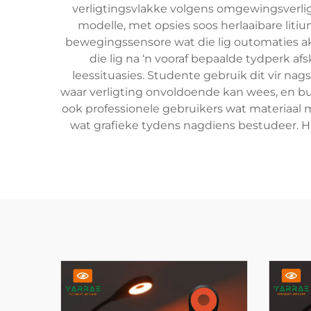
verligtingsvlakke volgens omgewingsverlig
modelle, met opsies soos herlaaibare li
bewegingssensore wat die lig outomaties ak
die lig na ‘n vooraf bepaalde tydperk a
leessituasies. Studente gebruik dit vir na
waar verligting onvoldoende kan wees, en bu
ook professionele gebruikers wat materiaal
wat grafieke tydens nagdiens bestudeer. H