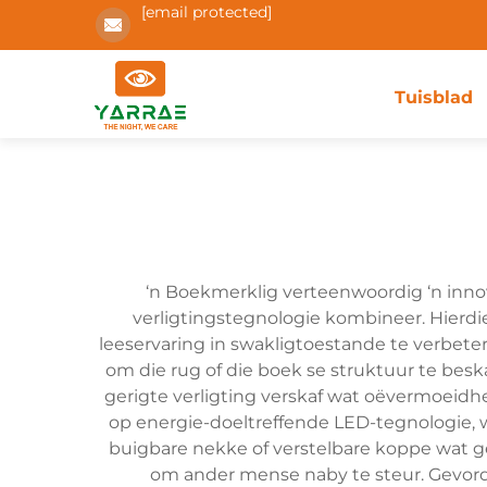
[email protected]
Tuisblad
‘n Boekmerklig verteenwoordig ‘n inno
verligtingstegnologie kombineer. Hierdie
leeservaring in swakligtoestande te verbete
om die rug of die boek se struktuur te beska
gerigte verligting verskaf wat oëvermoeidh
op energie-doeltreffende LED-tegnologie, w
buigbare nekke of verstelbare koppe wat geb
om ander mense naby te steur. Gevorder