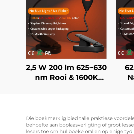
2,5 W 200 lm 625~630
62
nm Rooi & 1600K
N
Amber Kleur Swart
Gebr
Liggaam Draagbare
In
Clip-op LED Boeklig
Lig
U
Die boekmerklig bied talle praktiese voorde
behoefte aan boplaasverligting of groot less
lesers toe om hul boeke oral en op enige ty