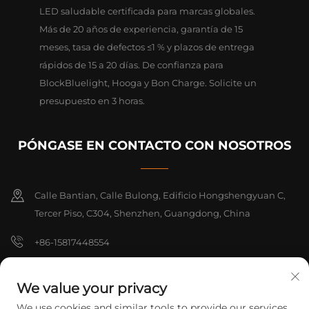
LED saludable certificada para marcas globales.
Más de 20 años de experiencia, garantía de 15
meses, tasa de defectos ≤1 % y plazos de entrega
rápidos de 15 a 20 días. De confianza para
BlockBluelight, Hooga y Bon Charge. Solicite un
presupuesto en 3 horas.
PÓNGASE EN CONTACTO CON NOSOTROS
Calle Bantian, Calle Bulong, Edificio Hongshengyuan C,
Tercer Piso, C304, Shenzhen, Guangdong, China
+86-15817448554
[email protected]
We value your privacy
We use cookies and similar tools to provide our services.