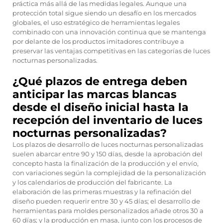
práctica más allá de las medidas legales. Aunque una
protección total sigue siendo un desafío en los mercados
globales, el uso estratégico de herramientas legales
combinado con una innovación continua que se mantenga
por delante de los productos imitadores contribuye a
preservar las ventajas competitivas en las categorías de luces
nocturnas personalizadas.
¿Qué plazos de entrega deben
anticipar las marcas blancas
desde el diseño inicial hasta la
recepción del inventario de luces
nocturnas personalizadas?
Los plazos de desarrollo de luces nocturnas personalizadas
suelen abarcar entre 90 y 150 días, desde la aprobación del
concepto hasta la finalización de la producción y el envío,
con variaciones según la complejidad de la personalización
y los calendarios de producción del fabricante. La
elaboración de las primeras muestras y la refinación del
diseño pueden requerir entre 30 y 45 días; el desarrollo de
herramientas para moldes personalizados añade otros 30 a
60 días; y la producción en masa, junto con los procesos de