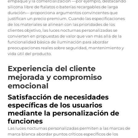
empaque y la comercialización —por ejemplo, destacando
silicona libre de ftalatos o baterías recargables de larga
duración— proporciona argumentos convincentes que
justifican un precio premium. Cuando las especificaciones
de los materiales se alinean con las prioridades de los
clientes objetivo, las luces nocturnas personalizadas se
convierten en propuestas de valor que van más allá de la
funcionalidad básica de iluminación para abordar
preocupaciones reales sobre seguridad, mantenimiento y
vida útil del producto.
Experiencia del cliente
mejorada y compromiso
emocional
Satisfacción de necesidades
específicas de los usuarios
mediante la personalización de
funciones
Las luces nocturnas personalizadas permiten a las marcas de
marca blanca abordar puntos críticos específicos de los