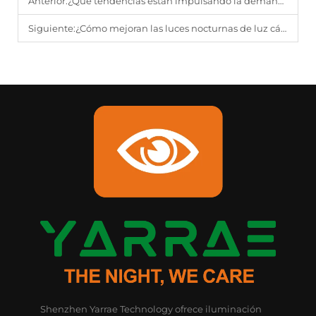
Anterior:
¿Qué tendencias están impulsando la demanda global de lámparas de lectura?
Siguiente:
¿Cómo mejoran las luces nocturnas de luz cálida la relajación y la comodidad?
Shenzhen Yarrae Technology ofrece iluminación