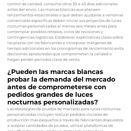
control de calidad, consume otros 30 a 45 días adicionales
antes del envío. Las marcas blancas que planeen
lanzamientos estacionales o que deban ajustarse a ventanas
comerciales específicas deben iniciar sus proyectos de luces
nocturnas personalizadas al menos seis meses antes para
contemplar posibles retrasos, ciclos de revisiones y
contingencias logísticas. Establecer expectativas claras sobre
los plazos con los fabricantes e incorporar márgenes de
tiempo adicionales en los cronogramas de lanzamiento evita
decisiones apresuradas que comprometan la calidad o
hagan perder períodos clave de venta.
¿Pueden las marcas blancas
probar la demanda del mercado
antes de comprometerse con
pedidos grandes de luces
nocturnas personalizadas?
Las estrategias de prueba de mercado para luces nocturnas
personalizadas incluyen realizar pedidos iniciales de
producción más pequeños a través de fabricantes dispuestos
a aceptar cantidades de prueba, utilizar plataformas de