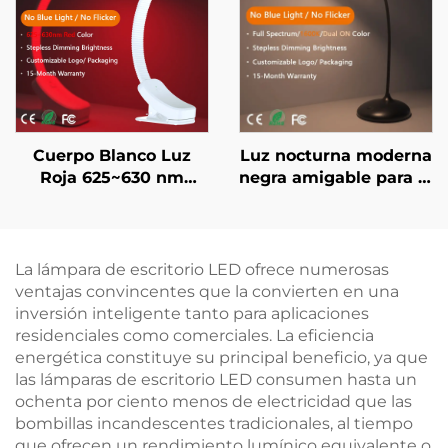
Cuerpo Blanco Luz
Luz nocturna moderna
Roja 625~630 nm
negra amigable para el
Control de Atenuación
sueño con luz ámbar
Continua Memoria
1600K y blanca de
Automática de Brillo
espectro completo
Batería de 800 mAh
4000K, regulador
La lámpara de escritorio LED ofrece numerosas
Duración de 60 Horas
inteligente con
ventajas convincentes que la convierten en una
Carga Rápida en 1
memoria, batería de
inversión inteligente tanto para aplicaciones
Hora
1800 mAh y 18 horas
residenciales como comerciales. La eficiencia
de duración
energética constituye su principal beneficio, ya que
las lámparas de escritorio LED consumen hasta un
ochenta por ciento menos de electricidad que las
bombillas incandescentes tradicionales, al tiempo
que ofrecen un rendimiento lumínico equivalente o