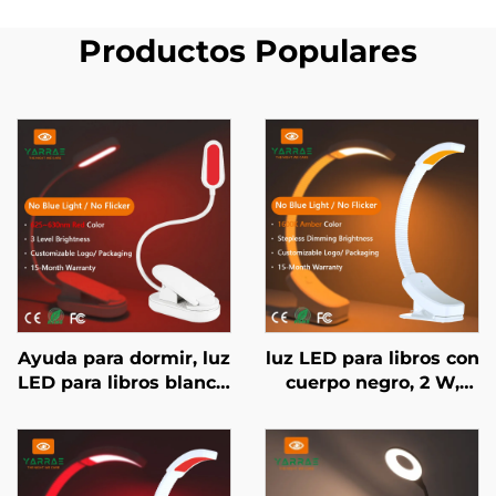
Productos Populares
Ayuda para dormir, luz
luz LED para libros con
LED para libros blanca,
cuerpo negro, 2 W,
sin parpadeo ni luz
regulación continua de
azul, color rojo 625-630
brillo, sin luz azul,
nm y 660/670 nm
color ámbar 1600K