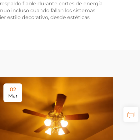
respaldo fiable durante cortes de energía
uo incluso cuando fallan los sistemas
er estilo decorativo, desde estéticas
02
2
Mar
Ma