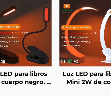
 LED para libros
Luz LED para li
 cuerpo negro, 1
Mini 2W de co
, 80 lm, color
ámbar 1600K y 
ar 1600K y rojo
625-630 nm sin
-630 nm, sin luz
azul ni parpad