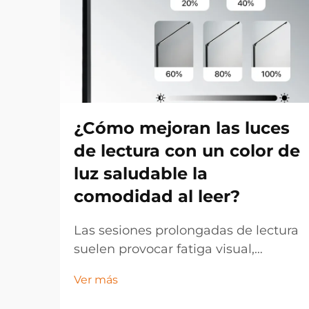
¿Cómo mejoran las luces
de lectura con un color de
luz saludable la
comodidad al leer?
Las sesiones prolongadas de lectura
suelen provocar fatiga visual,
dolores de cabeza y cansancio en
Ver más
los lectores, especialmente cuando
se utilizan condiciones de