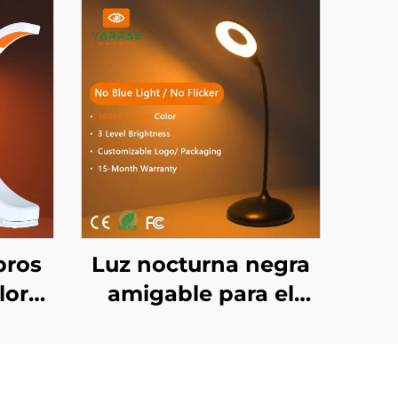
bros
Luz nocturna negra
lor
amigable para el
rojo
sueño en ámbar
 luz
1600K con 3 niveles
eo,
ajustables de brillo y