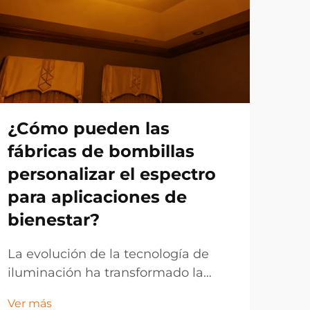
¿Cómo pueden las
¿C
fábricas de bombillas
es
personalizar el espectro
rit
para aplicaciones de
bi
bienestar?
En 
pas
La evolución de la tecnología de
inte
iluminación ha transformado la
Ver 
que
forma en que los fabricantes
Ver más
cual