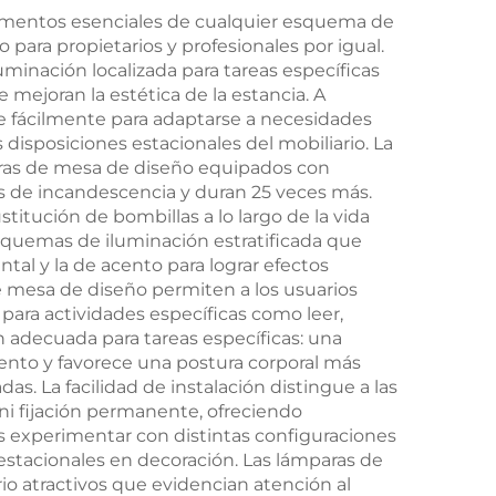
co
batería recargable de
ementos esenciales de cualquier esquema de
 para propietarios y profesionales por igual.
1800 mAh
uminación localizada para tareas específicas
ejoran la estética de la estancia. A
se fácilmente para adaptarse a necesidades
disposiciones estacionales del mobiliario. La
paras de mesa de diseño equipados con
s de incandescencia y duran 25 veces más.
titución de bombillas a lo largo de la vida
squemas de iluminación estratificada que
tal y la de acento para lograr efectos
e mesa de diseño permiten a los usuarios
n para actividades específicas como leer,
ón adecuada para tareas específicas: una
ento y favorece una postura corporal más
as. La facilidad de instalación distingue a las
ni fijación permanente, ofreciendo
os experimentar con distintas configuraciones
 estacionales en decoración. Las lámparas de
io atractivos que evidencian atención al