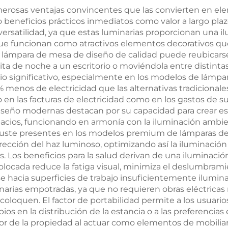
azul
cuerpo blan
erosas ventajas convincentes que las convierten en el
 beneficios prácticos inmediatos como valor a largo plazo
versatilidad, ya que estas luminarias proporcionan una il
e funcionan como atractivos elementos decorativos que m
una lámpara de mesa de diseño de calidad puede reubicar
a de noche a un escritorio o moviéndola entre distintas 
cio significativo, especialmente en los modelos de lám
menos de electricidad que las alternativas tradicionale
en las facturas de electricidad como en los gastos de sus
 diseño modernas destacan por su capacidad para crear e
pacios, funcionando en armonía con la iluminación ambien
 ajuste presentes en los modelos premium de lámparas d
 dirección del haz luminoso, optimizando así la iluminació
os. Los beneficios para la salud derivan de una iluminaci
ocada reduce la fatiga visual, minimiza el deslumbrami
se hacia superficies de trabajo insuficientemente iluminad
narias empotradas, ya que no requieren obras eléctricas 
oloquen. El factor de portabilidad permite a los usuari
os en la distribución de la estancia o a las preferencias
or de la propiedad al actuar como elementos de mobiliar