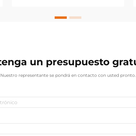
promover la curación y la
regeneración celular. Este innovador
método de tratamiento utiliza
frecuencias precisas de luz roja e
infrarroja cercana...
enga un presupuesto grat
Nuestro representante se pondrá en contacto con usted pronto.