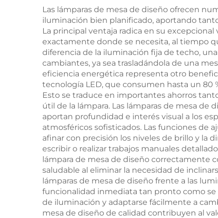
1600K, certificada
Las lámparas de mesa de diseño ofrecen num
iluminación bien planificado, aportando tanto
CE/Rohs/FCC
La principal ventaja radica en su excepcional 
exactamente donde se necesita, al tiempo qu
diferencia de la iluminación fija de techo, 
cambiantes, ya sea trasladándola de una mesit
eficiencia energética representa otro benefi
tecnología LED, que consumen hasta un 80 % 
Esto se traduce en importantes ahorros tanto 
útil de la lámpara. Las lámparas de mesa de
aportan profundidad e interés visual a los es
atmosféricos sofisticados. Las funciones de
afinar con precisión los niveles de brillo y la
escribir o realizar trabajos manuales detallad
lámpara de mesa de diseño correctamente col
saludable al eliminar la necesidad de inclinar
lámparas de mesa de diseño frente a las lumi
funcionalidad inmediata tan pronto como se c
de iluminación y adaptarse fácilmente a cambi
mesa de diseño de calidad contribuyen al val