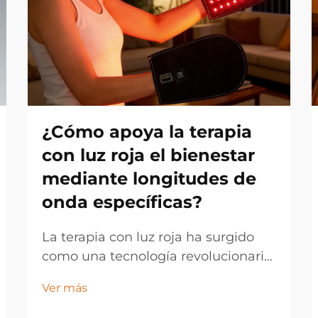
¿Cómo apoya la terapia
con luz roja el bienestar
mediante longitudes de
onda específicas?
La terapia con luz roja ha surgido
como una tecnología revolucionaria
para el bienestar que aprovecha el
Ver más
poder de longitudes de onda
luminosas específicas para