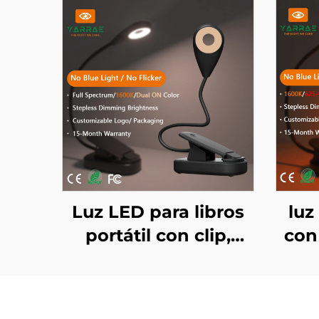
Luz LED para libros
luz
portátil con clip,
con
cuerpo negro,
W
espectro completo
ámb
4000K y color ámbar
625