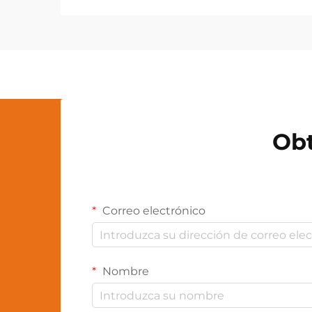
iluminación inadecuadas. La calidad
de la luz afecta significativamente la
comodidad visual, la comprensión y
la experiencia general de lectura...
Obt
Correo electrónico
Nombre