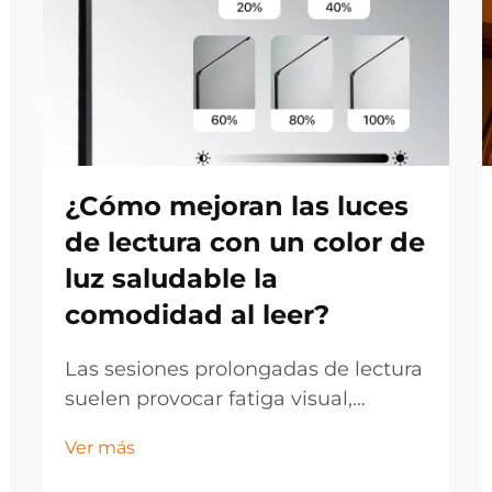
¿Cómo mejoran las luces
de lectura con un color de
luz saludable la
comodidad al leer?
Las sesiones prolongadas de lectura
suelen provocar fatiga visual,
dolores de cabeza y cansancio en
Ver más
los lectores, especialmente cuando
se utilizan condiciones de