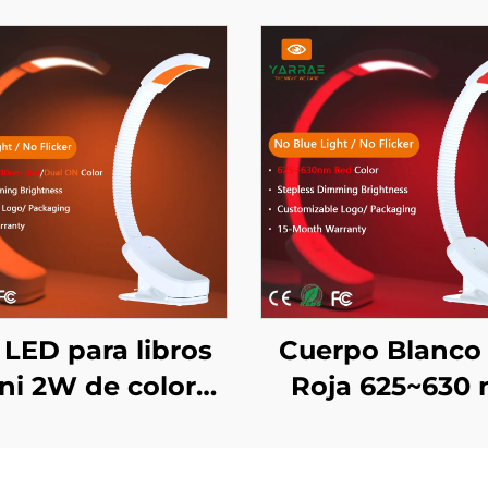
 LED para libros
Cuerpo Blanco
ni 2W de color
Roja 625~630
ar 1600K y rojo
Control de
-630 nm sin luz
Atenuación Con