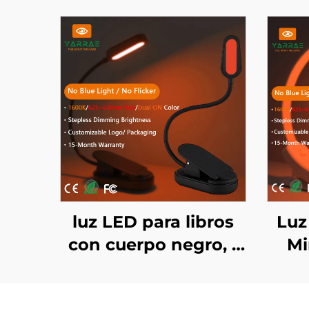
luz LED para libros
Luz
con cuerpo negro, 1
Mi
W, 80 lm, color
ámb
ámbar 1600K y rojo
625