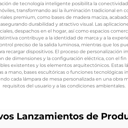
gración de tecnología inteligente posibilita la conectivida
móviles, transformando así la iluminación tradicional e
teriales premium, como bases de madera maciza, acabados
segurando durabilidad y atractivo visual. Las aplicacio
nciales, despachos en el hogar, así como espacios comer
stintiva contribuye a la identidad de marca y a la exper
trol preciso de la salida luminosa, mientras que los pu
ecargar dispositivos. El proceso de personalización imp
ión de dimensiones y la configuración eléctrica, con el fi
 existentes y los elementos arquitectónicos. Estas lá
s a mano, bases escultóricas o funciones tecnológicas i
tiendo cada lámpara de mesa personalizada en una obra m
requisitos del usuario y a las condiciones ambientales.
os Lanzamientos de Prod