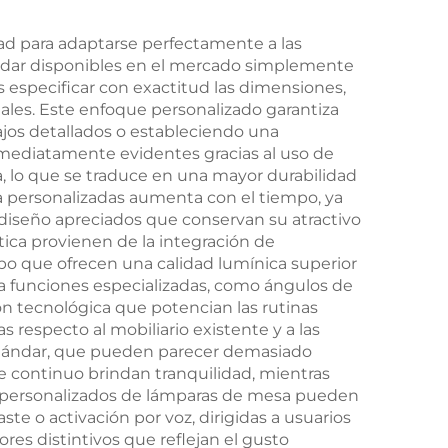
tica
regulador de
a de
intensidad continuo,
ad para adaptarse perfectamente a las
stándar disponibles en el mercado simplemente
ión
memoria y batería de
es especificar con exactitud las dimensiones,
arga
18 horas, tipo C
ciales. Este enfoque personalizado garantiza
ajos detallados o estableciendo una
ora
inmediatamente evidentes gracias al uso de
, lo que se traduce en una mayor durabilidad
a personalizadas aumenta con el tiempo, ya
diseño apreciados que conservan su atractivo
tica provienen de la integración de
po que ofrecen una calidad lumínica superior
e a funciones especializadas, como ángulos de
n tecnológica que potencian las rutinas
 respecto al mobiliario existente y a las
stándar, que pueden parecer demasiado
e continuo brindan tranquilidad, mientras
ños personalizados de lámparas de mesa pueden
ste o activación por voz, dirigidas a usuarios
ores distintivos que reflejan el gusto