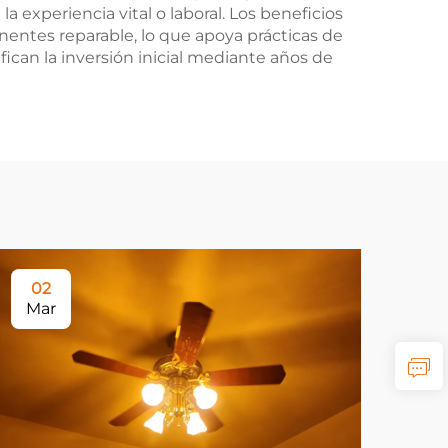
a experiencia vital o laboral. Los beneficios
entes reparable, lo que apoya prácticas de
ican la inversión inicial mediante años de
02
1
Mar
Ma