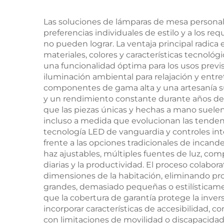
625-630 nm, sin luz
az
azul
c
Las soluciones de lámparas de mesa personali
preferencias individuales de estilo y a los r
no pueden lograr. La ventaja principal radica 
materiales, colores y características tecnológ
una funcionalidad óptima para los usos previs
iluminación ambiental para relajación y entr
componentes de gama alta y una artesanía su
y un rendimiento constante durante años de u
que las piezas únicas y hechas a mano suele
incluso a medida que evolucionan las tendenc
tecnología LED de vanguardia y controles in
frente a las opciones tradicionales de incand
haz ajustables, múltiples fuentes de luz, c
diarias y la productividad. El proceso colabor
dimensiones de la habitación, eliminando p
grandes, demasiado pequeñas o estilísticamen
que la cobertura de garantía protege la inve
incorporar características de accesibilidad, co
con limitaciones de movilidad o discapacidades