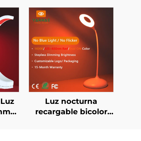
 Luz
Luz nocturna
 nm
recargable bicolor
ámbar 1600K y roja
tinua
625~630 nm con