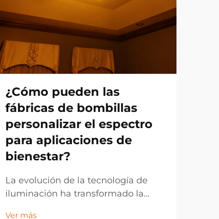
¿Cómo pueden las
¿C
fábricas de bombillas
bo
personalizar el espectro
es
para aplicaciones de
imi
bienestar?
dí
La evolución de la tecnología de
La 
iluminación ha transformado la
mod
forma en que los fabricantes
en 
Ver más
Ver 