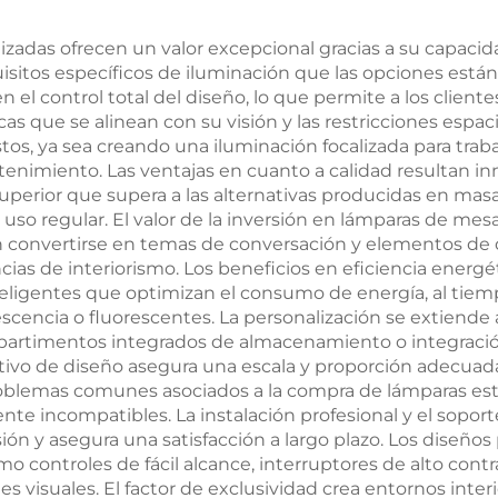
ul ni parpadeo,
Memoria Automá
uerpo blanco
de Brillo Baterí
zadas ofrecen un valor excepcional gracias a su capacid
equisitos específicos de iluminación que las opciones e
800 mAh Durac
en el control total del diseño, lo que permite a los client
de 60 Horas C
icas que se alinean con su visión y las restricciones espa
tos, ya sea creando una iluminación focalizada para trab
Rápida en 1 H
etenimiento. Las ventajas en cuanto a calidad resultan 
perior que supera a las alternativas producidas en masa
so regular. El valor de la inversión en lámparas de mes
n convertirse en temas de conversación y elementos de 
ias de interiorismo. Los beneficios en eficiencia energé
teligentes que optimizan el consumo de energía, al tiem
escencia o fluorescentes. La personalización se extiend
ompartimentos integrados de almacenamiento o integració
ativo de diseño asegura una escala y proporción adecuadas
roblemas comunes asociados a la compra de lámparas e
te incompatibles. La instalación profesional y el soport
rsión y asegura una satisfacción a largo plazo. Los dise
mo controles de fácil alcance, interruptores de alto contra
 visuales. El factor de exclusividad crea entornos interi