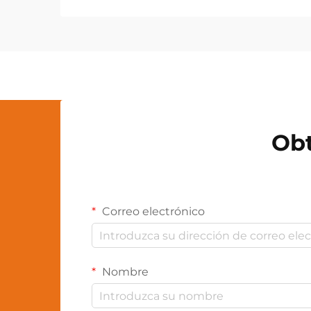
personalización en fábrica que
permiten un control de calidad
preciso y resultados de producto
consistentes. Los fabricantes
modernos de iluminación
aprovechan tecnologías avanzadas
de personalización en fábrica...
Obt
Correo electrónico
Nombre