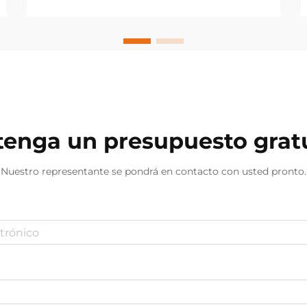
iluminación inadecuadas. La calidad
de la luz afecta significativamente la
comodidad visual, la comprensión y
la experiencia general de lectura...
enga un presupuesto grat
Nuestro representante se pondrá en contacto con usted pronto.