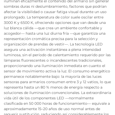
iluminan eficazmente el contenido del armario sin generar
sombras duras ni deslumbramiento, factores que podrían
afectar la visibilidad o causar fatiga visual durante un uso
prolongado. La temperatura de color suele oscilar entre
3000 K y 6500 K, ofreciendo opciones que van desde una
luz blanca cálida —que crea un ambiente confortable y
acogedor— hasta una luz diurna fría —que garantiza una
representación cromática precisa para la selección y
organización de prendas de vestir—. La tecnología LED
asegura una activación instantánea a plena intensidad
luminosa, sin el período de calentamiento requerido por las
lámparas fluorescentes o incandescentes tradicionales,
proporcionando una iluminación inmediata en cuanto el
sensor de movimiento activa la luz. El consumo energético
permanece notablemente bajo: la mayoría de las luces
sensoras para armarios consumen entre 3 y 12 vatios, lo que
representa hasta un 80 % menos de energía respecto a
soluciones de iluminación convencionales. La extraordinaria
vida útil de los componentes LED —normalmente
clasificada en 50 000 horas de funcionamiento— equivale a
aproximadamente 15–20 años de uso normal antes de
requerir sustitución, reduciendo así considerablemente los