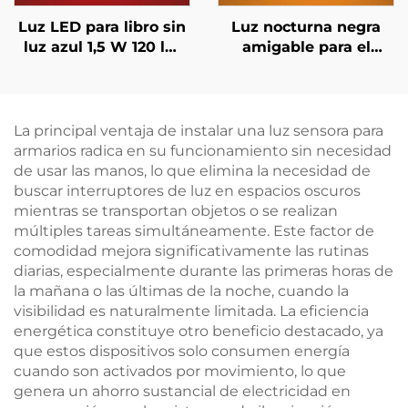
Luz LED para libro sin
Luz nocturna negra
luz azul 1,5 W 120 lm
amigable para el
625~630 nm 660/670
sueño en ámbar 1600K
nm color rojo 3 niveles
con 3 niveles
de brillo máximo luz
ajustables de brillo y
de lectura cuerpo
batería recargable de
La principal ventaja de instalar una luz sensora para
negro
1800 mAh
armarios radica en su funcionamiento sin necesidad
de usar las manos, lo que elimina la necesidad de
buscar interruptores de luz en espacios oscuros
mientras se transportan objetos o se realizan
múltiples tareas simultáneamente. Este factor de
comodidad mejora significativamente las rutinas
diarias, especialmente durante las primeras horas de
la mañana o las últimas de la noche, cuando la
visibilidad es naturalmente limitada. La eficiencia
energética constituye otro beneficio destacado, ya
que estos dispositivos solo consumen energía
cuando son activados por movimiento, lo que
genera un ahorro sustancial de electricidad en