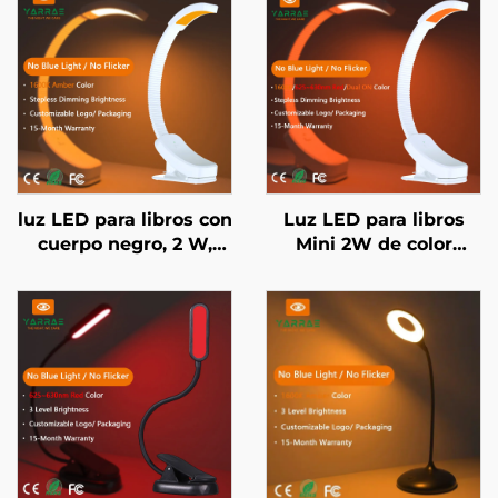
luz LED para libros con
Luz LED para libros
cuerpo negro, 2 W,
Mini 2W de color
regulación continua de
ámbar 1600K y rojo
brillo, sin luz azul,
625-630 nm sin luz
color ámbar 1600K
azul ni parpadeo,
cuerpo blanco