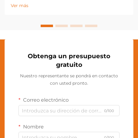
la lámpara de cuello como una herramienta
Ver más
indispensable en diversos sectores industriales y
aplicaciones personales. Esta innovadora
iluminación...
Obtenga un presupuesto
gratuito
Nuestro representante se pondrá en contacto
con usted pronto.
Correo electrónico
0/100
Nombre
0/100