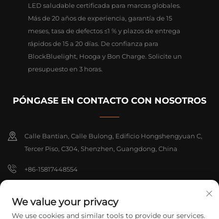
LED saludable certificada para marcas globales.
Más de 20 años de experiencia, garantía de 15
meses, tasa de defectos ≤1 % y plazos de entrega
rápidos de 15 a 20 días. De confianza para
BlockBluelight, Hooga y Bon Charge. Solicite un
presupuesto en 3 horas.
PÓNGASE EN CONTACTO CON NOSOTROS
Calle Bantian, Calle Bulong, Edificio Hongshengyuan C,
Tercer Piso, C304, Shenzhen, Guangdong, China
+86-15817448554
[email protected]
We value your privacy
We use cookies and similar tools to provide our services.