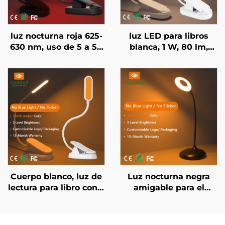
luz nocturna roja 625-
luz LED para libros
630 nm, uso de 5 a 50
blanca, 1 W, 80 lm,
horas, 3 niveles de
color ámbar 1600K y
brillo, cuerpo negro,
espectro completo, sin
recarga rápida por
luz azul ni parpadeo
USB en 1 hora
Cuerpo blanco, luz de
Luz nocturna negra
lectura para libro con 3
amigable para el
niveles de brillo,
sueño en ámbar 1600K
lámpara de noche LED
con 3 niveles
de color ámbar 1600K,
ajustables de brillo y