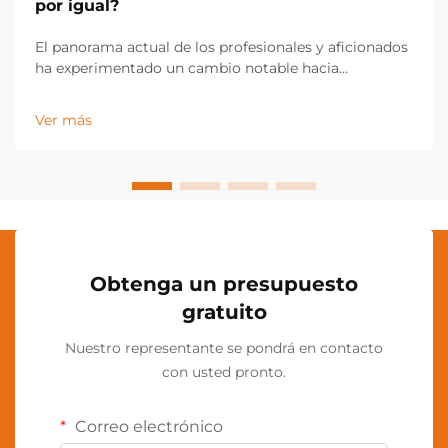
por igual?
El panorama actual de los profesionales y aficionados
ha experimentado un cambio notable hacia
soluciones de iluminación manos libres, destacando
la lámpara de cuello como una herramienta
Ver más
indispensable en diversos sectores industriales y
aplicaciones personales. Esta innovadora
iluminación...
Obtenga un presupuesto
gratuito
Nuestro representante se pondrá en contacto
con usted pronto.
Correo electrónico