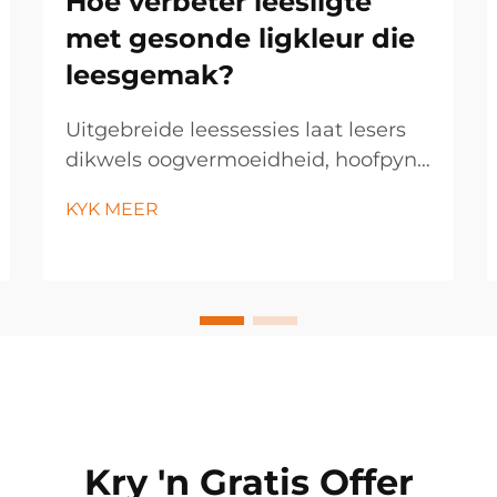
Hoe verbeter leesligte
met gesonde ligkleur die
leesgemak?
Uitgebreide leessessies laat lesers
dikwels oogvermoeidheid, hoofpyn
en moegheid ervaar, veral wanneer
KYK MEER
hulle onder ongeskikte
beligtingsomstandighede lees. Die
kwaliteit van die lig het 'n
beduidende impak op visuele
gemak, begrip en die algehele
leeservaring...
Kry 'n Gratis Offer