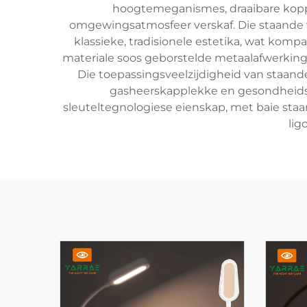
hoogtemeganismes, draaibare koppe 
omgewingsatmosfeer verskaf. Die staande v
klassieke, tradisionele estetika, wat kom
materiale soos geborstelde metaalafwerking
Die toepassingsveelzijdigheid van staand
gasheerskapplekke en gesondheidsorgf
sleuteltegnologiese eienskap, met baie staa
lig