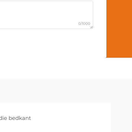
0/1000
 die bedkant