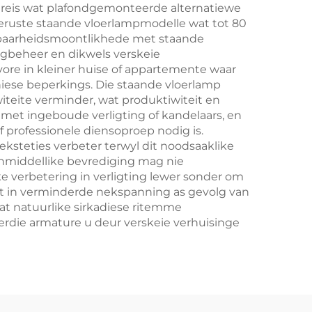
ereis wat plafondgemonteerde alternatiewe
geruste staande vloerlampmodelle wat tot 80
pasbaarheidsmoontlikhede met staande
ingbeheer en dikwels verskeie
vore in kleiner huise of appartemente waar
niese beperkings. Die staande vloerlamp
iteite verminder, wat produktiwiteit en
 met ingeboude verligting of kandelaars, en
f professionele diensoproep nodig is.
ksteties verbeter terwyl dit noodsaaklike
 onmiddellike bevrediging mag nie
e verbetering in verligting lewer sonder om
it in verminderde nekspanning as gevolg van
at natuurlike sirkadiese ritemme
rdie armature u deur verskeie verhuisinge