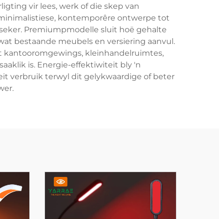
ting vir lees, werk of die skep van
 minimalistiese, kontemporêre ontwerpe tot
erseker. Premiumpmodelle sluit hoë gehalte
wat bestaande meubels en versiering aanvul.
uit kantooromgewings, kleinhandelruimtes,
klik is. Energie-effektiwiteit bly 'n
t verbruik terwyl dit gelykwaardige of beter
wer.