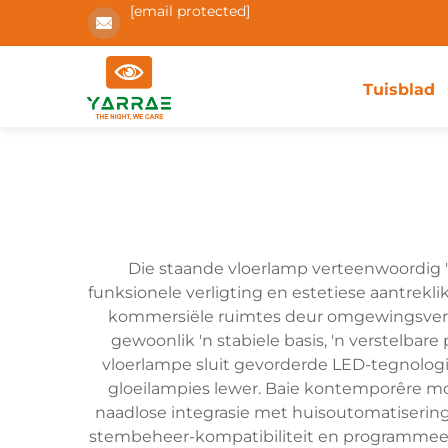
[email protected]
Tuisblad
Die staande vloerlamp verteenwoordig '
funksionele verligting en estetiese aantrekli
kommersiële ruimtes deur omgewingsverligt
gewoonlik 'n stabiele basis, 'n verstelbar
vloerlampe sluit gevorderde LED-tegnologie 
gloeilampies lewer. Baie kontemporêre mod
naadlose integrasie met huisoutomatiserings
stembeheer-kompatibiliteit en programmeerba