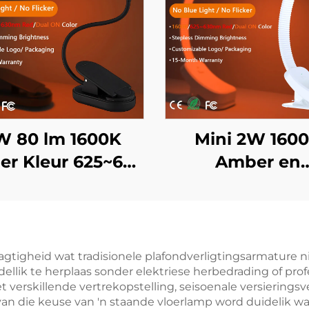
W 80 lm 1600K
Mini 2W 160
r Kleur 625~630
Amber en
 Rooi Kleur Nul
625~630nm R
lou Lig Swart
Kleur Geen Blou
Liggaam LED
& Flikker Wi
Boeklig
Liggaam LE
tigheid wat tradisionele plafondverligtingsarmature nie 
ik te herplaas sonder elektriese herbedrading of profes
Boeklig
verskillende vertrekopstelling, seisoenale versieringsve
 van die keuse van 'n staande vloerlamp word duidelik w