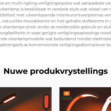
en multi-rigting-verligtingsopsies wat aanpasbare verlig
loerlamp is beskikbaar in verskeie style wat wissel van
patibiliteit met uiteenlopende interieurontwerptemas v
, natuurlike houtakkente en hoë gehalte stofskerms in 
e vloerlampe strek verder as residensiële gebruik en sl
asiliteite in waar gerigte verligtingsoplossings noodsaa
nde vloerlampmodelle wat beduidend minder elektrisitei
opbrengsels as konvensionele verligtingsalternatiewe le
Nuwe produkvrystellings