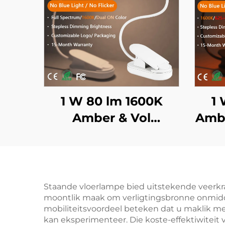
1 W 80 lm 1600K
1 
Amber & Vol
Ambe
Spektrum Kleur Geen
nm
Blou Lig & Flikkering
B
Wit Liggaam LED
Boeklig
Staande vloerlampe bied uitstekende veerkrag
moontlik maak om verligtingsbronne onmiddell
mobiliteitsvoordeel beteken dat u maklik met 
kan eksperimenteer. Die koste-effektiwiteit