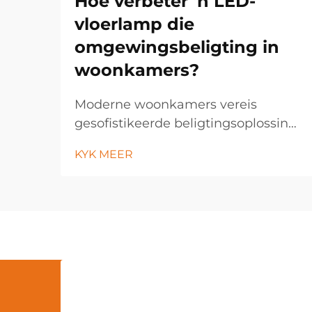
Hoe verbeter 'n LED-
vloerlamp die
omgewingsbeligting in
woonkamers?
Moderne woonkamers vereis
gesofistikeerde beligtingsoplossings
wat beide funksionaliteit en
KYK MEER
estetiese aantreklikheid verbeter. 'n
LED-vloerlamp tree op as 'n
veelsoortige beligtingsinrigting wat
die atmosfeer van enige ruimte
deur sy energie-doeltreffende
tegnologie transformeer...