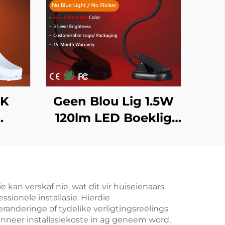
0K
Geen Blou Lig 1.5W
120lm LED Boeklig
ooi
625~630 nm 660/670
 Lig
nm Rooikleur 3
t
Vlakke Heldertste
D
Leeslig Swart
kan verskaf nie, wat dit vir huiseienaars
sionele installasie. Hierdie
Liggaam
randeringe of tydelike verligtingsreëlings
anneer installasiekoste in ag geneem word,