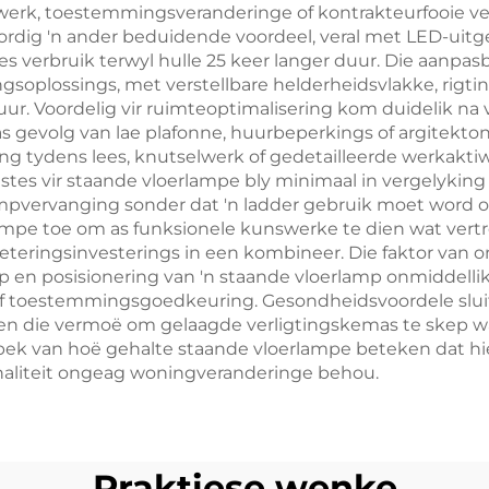
 werk, toestemmingsveranderinge of kontrakteurfooie v
ordig 'n ander beduidende voordeel, veral met LED-uit
sies verbruik terwyl hulle 25 keer langer duur. Die aan
ngsoplossings, met verstellbare helderheidsvlakke, rigt
r. Voordelig vir ruimteoptimalisering kom duidelik na 
s gevolg van lae plafonne, huurbeperkings of argitekto
ng tydens lees, knutselwerk of gedetailleerde werkaktiw
tes vir staande vloerlampe bly minimaal in vergelyking
lampvervanging sonder dat 'n ladder gebruik moet word o
mpe toe om as funksionele kunswerke te dien wat vertre
erbeteringsinvesterings in een kombineer. Die faktor van
 en posisionering van 'n staande vloerlamp onmiddellik
d of toestemmingsgoedkeuring. Gesondheidsvoordele slu
ke en die vermoë om gelaagde verligtingskemas te skep w
ek van hoë gehalte staande vloerlampe beteken dat hie
onaliteit ongeag woningveranderinge behou.
Praktiese wenke