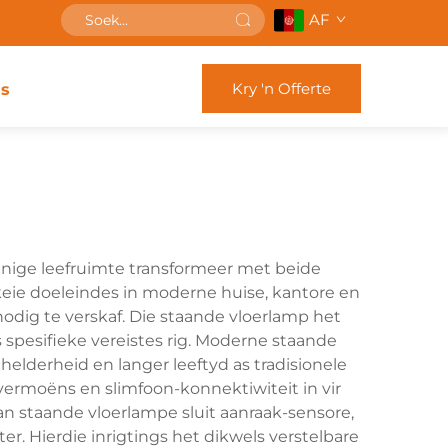
AF
Kry 'n Offerte
s
enige leefruimte transformeer met beide
skeie doeleindes in moderne huise, kantore en
odig te verskaf. Die staande vloerlamp het
s spesifieke vereistes rig. Moderne staande
helderheid en langer leeftyd as tradisionele
vermoëns en slimfoon-konnektiwiteit in vir
an staande vloerlampe sluit aanraak-sensore,
. Hierdie inrigtings het dikwels verstelbare