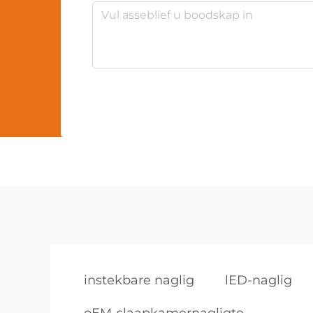
instekbare naglig
lED-naglig