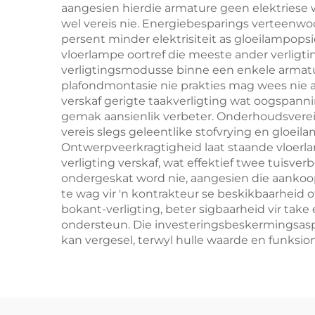
aangesien hierdie armature geen elektriese
wel vereis nie. Energiebesparings verteenwo
persent minder elektrisiteit as gloeilampop
vloerlampe oortref die meeste ander verligti
verligtingsmodusse binne een enkele armatuu
plafondmontasie nie prakties mag wees nie a
verskaf gerigte taakverligting wat oogspanni
gemak aansienlik verbeter. Onderhoudsvereis
vereis slegs geleentlike stofvrying en gloei
Ontwerpveerkragtigheid laat staande vloerla
verligting verskaf, wat effektief twee tuisv
ondergeskat word nie, aangesien die aankoop
te wag vir 'n kontrakteur se beskikbaarhei
bokant-verligting, beter sigbaarheid vir ta
ondersteun. Die investeringsbeskermingsasp
kan vergesel, terwyl hulle waarde en funksi