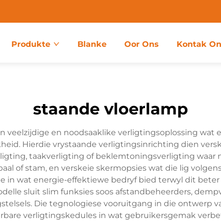
Produkte
Blanke
Oor Ons
Kontak On
staande vloerlamp
n veelzijdige en noodsaaklike verligtingsoplossing wat 
kheid. Hierdie vrystaande verligtingsinrichting dien ver
ing, taakverligting of beklemtoningsverligting waar n
e paal of stam, en verskeie skermopsies wat die lig volgen
in wat energie-effektiewe bedryf bied terwyl dit beter 
elle sluit slim funksies soos afstandbeheerders, demp
telsels. Die tegnologiese vooruitgang in die ontwerp v
re verligtingskedules in wat gebruikersgemak verbeter